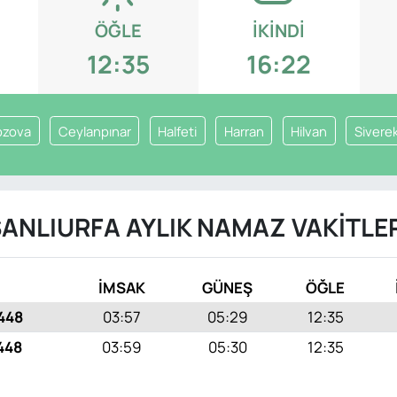
ÖĞLE
İKINDI
12:35
16:22
ozova
Ceylanpınar
Halfeti
Harran
Hilvan
Sivere
ANLIURFA AYLIK NAMAZ VAKITLE
İMSAK
GÜNEŞ
ÖĞLE
1448
03:57
05:29
12:35
1448
03:59
05:30
12:35