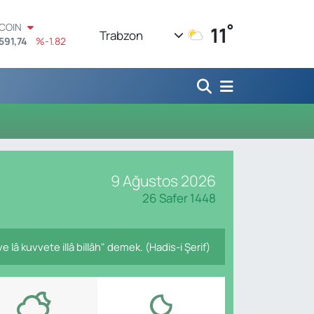
°
TCOIN
11
Trabzon
591,74
%-1.82
LAR
,43620
%0.02
RO
,38690
%0.19
ERLİN
,60380
%0.18
ALTIN
62,09000
%0.19
ST100
9 Ağustos 2026
.598,00
%0
26 Safer 1448
lâ kuvvete illâ billâh" demek. (Hadis-i Şerif)