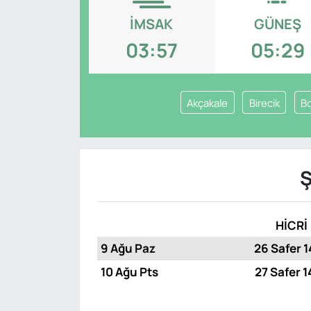
İMSAK
GÜNEŞ
03:57
05:29
Akçakale
Birecik
B
Ş
HİCRİ
9 Ağu Paz
26 Safer 
10 Ağu Pts
27 Safer 