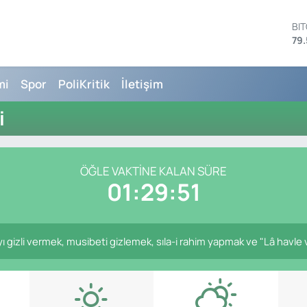
BI
79.
DO
45
EU
mi
Spor
PoliKritik
İletişim
53
ST
i
61
G.
68
Bİ
ÖĞLE VAKTİNE KALAN SÜRE
14
01:29:51
gizli vermek, musibeti gizlemek, sıla-i rahim yapmak ve "Lâ havle ve 