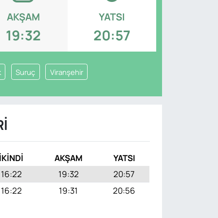
AKŞAM
YATSI
19:32
20:57
k
Suruç
Viranşehir
RI
İKINDI
AKŞAM
YATSI
16:22
19:32
20:57
16:22
19:31
20:56