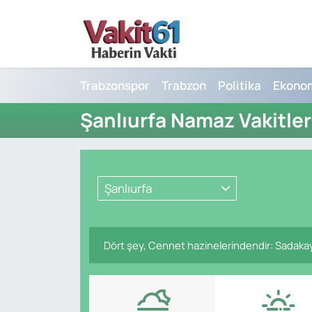
Nöbetçi Eczaneler
Trabzonspor
Trabzon
Politika
Ekono
Hava Durumu
Şanlıurfa Namaz Vakitler
Namaz Vakitleri
Trafik Durumu
Şanlıurfa
Süper Lig Puan Durumu ve Fikstür
Tüm Manşetler
Dört şey, Cennet hazinelerindendir: Sadakayı 
Son Dakika Haberleri
Haber Arşivi