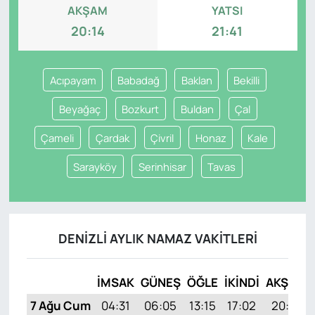
AKŞAM
YATSI
20:14
21:41
Acıpayam
Babadağ
Baklan
Bekilli
Beyağaç
Bozkurt
Buldan
Çal
Çameli
Çardak
Çivril
Honaz
Kale
Sarayköy
Serinhisar
Tavas
DENIZLI AYLIK NAMAZ VAKITLERI
İMSAK
GÜNEŞ
ÖĞLE
İKINDI
AKŞAM
7 Ağu Cum
04:31
06:05
13:15
17:02
20:14