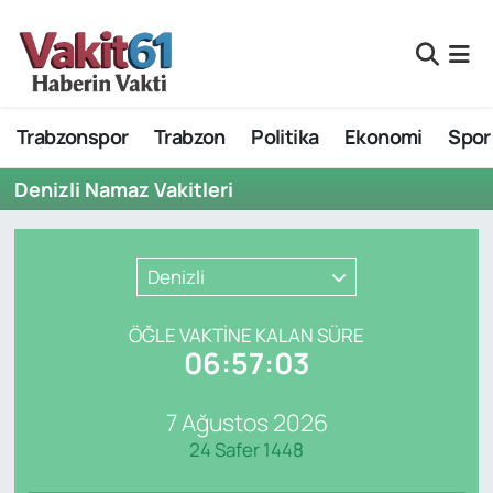
Nöbetçi Eczaneler
Trabzonspor
Trabzon
Politika
Ekonomi
Spor
Hava Durumu
Denizli Namaz Vakitleri
Namaz Vakitleri
Trafik Durumu
Denizli
Süper Lig Puan Durumu ve Fikstür
ÖĞLE VAKTİNE KALAN SÜRE
06:57:03
Tüm Manşetler
7 Ağustos 2026
Son Dakika Haberleri
24 Safer 1448
Haber Arşivi