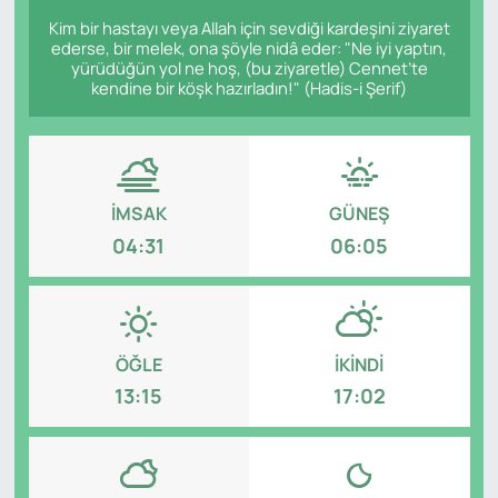
Kim bir hastayı veya Allah için sevdiği kardeşini ziyaret
ederse, bir melek, ona şöyle nidâ eder: "Ne iyi yaptın,
yürüdüğün yol ne hoş, (bu ziyaretle) Cennet’te
kendine bir köşk hazırladın!" (Hadis-i Şerif)
İMSAK
GÜNEŞ
04:31
06:05
ÖĞLE
İKINDI
13:15
17:02