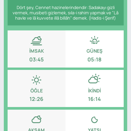
Dört şey, Cennet hazinelerindendir: Sadakayı gizli
vermek, musibeti gizlemek, sıla-i rahim yapmak ve "Lâ
havle ve lâ kuvvete illâ billâh" demek. (Hadis-i Şerif)
İMSAK
GÜNEŞ
03:45
05:18
ÖĞLE
İKINDI
12:26
16:14
AKŞAM
YATSI