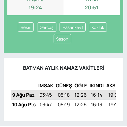
19:24
20:51
Beşiri
Gercüş
Hasankeyf
Kozluk
Sason
BATMAN AYLIK NAMAZ VAKITLERI
İMSAK
GÜNEŞ
ÖĞLE
İKINDI
AKŞAM
9 Ağu Paz
03:45
05:18
12:26
16:14
19:24
10 Ağu Pts
03:47
05:19
12:26
16:13
19:23