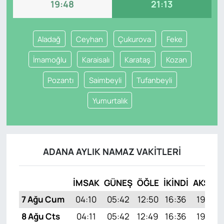
19:48
21:13
Aladağ
Ceyhan
Çukurova
Feke
İmamoğlu
Karaisalı
Karataş
Kozan
Pozantı
Saimbeyli
Tufanbeyli
Yumurtalık
ADANA AYLIK NAMAZ VAKITLERI
İMSAK
GÜNEŞ
ÖĞLE
İKINDI
AKŞAM
7 Ağu Cum
04:10
05:42
12:50
16:36
19:48
8 Ağu Cts
04:11
05:42
12:49
16:36
19:46