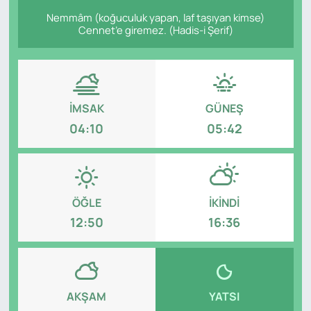
Nemmâm (koğuculuk yapan, laf taşıyan kimse)
Cennet’e giremez. (Hadis-i Şerif)
İMSAK
GÜNEŞ
04:10
05:42
ÖĞLE
İKINDI
12:50
16:36
AKŞAM
YATSI