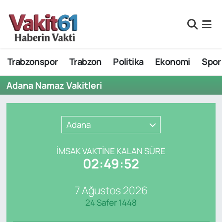
Nöbetçi Eczaneler
Trabzonspor
Trabzon
Politika
Ekonomi
Spor
Hava Durumu
Adana Namaz Vakitleri
Namaz Vakitleri
Trafik Durumu
Adana
Süper Lig Puan Durumu ve Fikstür
İMSAK VAKTİNE KALAN SÜRE
02:49:52
Tüm Manşetler
7 Ağustos 2026
Son Dakika Haberleri
24 Safer 1448
Haber Arşivi