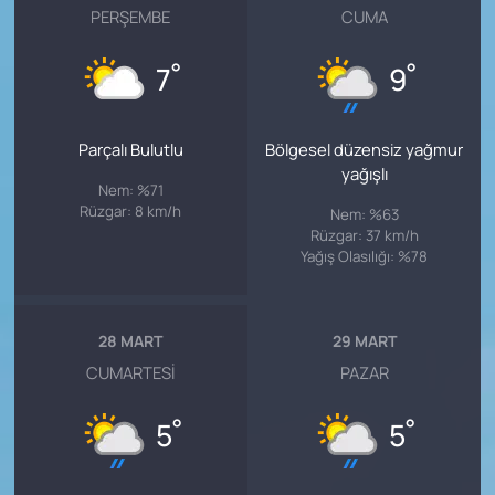
PERŞEMBE
CUMA
°
°
7
9
Parçalı Bulutlu
Bölgesel düzensiz yağmur
yağışlı
Nem: %71
Rüzgar: 8 km/h
Nem: %63
Rüzgar: 37 km/h
Yağış Olasılığı: %78
28 MART
29 MART
CUMARTESI
PAZAR
°
°
5
5