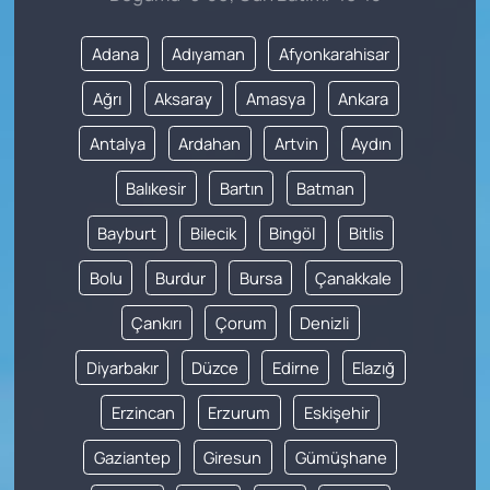
Adana
Adıyaman
Afyonkarahisar
Ağrı
Aksaray
Amasya
Ankara
Antalya
Ardahan
Artvin
Aydın
Balıkesir
Bartın
Batman
Bayburt
Bilecik
Bingöl
Bitlis
Bolu
Burdur
Bursa
Çanakkale
Çankırı
Çorum
Denizli
Diyarbakır
Düzce
Edirne
Elazığ
Erzincan
Erzurum
Eskişehir
Gaziantep
Giresun
Gümüşhane