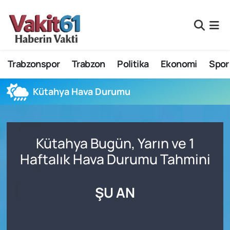
Nöbetçi Eczaneler
Trabzonspor
Trabzon
Politika
Ekonomi
Spor
Hava Durumu
Namaz Vakitleri
Kütahya Hava Durumu
Trafik Durumu
Kütahya Bugün, Yarın ve 1
Süper Lig Puan Durumu ve Fikstür
Haftalık Hava Durumu Tahmini
Tüm Manşetler
ŞU AN
Son Dakika Haberleri
Haber Arşivi