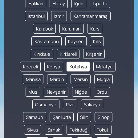
Hakkâri
Hatay
Iğdır
Isparta
İstanbul
İzmir
Kahramanmaraş
Karabük
Karaman
Kars
Kastamonu
Kayseri
Kilis
Kırıkkale
Kırklareli
Kırşehir
Kocaeli
Konya
Kütahya
Malatya
Manisa
Mardin
Mersin
Muğla
Muş
Nevşehir
Niğde
Ordu
Osmaniye
Rize
Sakarya
Samsun
Şanlıurfa
Siirt
Sinop
Sivas
Şırnak
Tekirdağ
Tokat