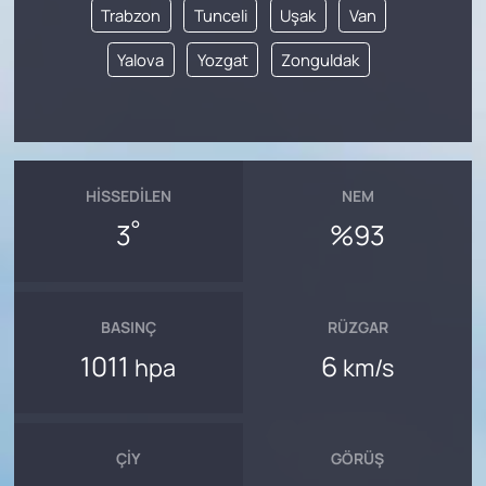
Trabzon
Tunceli
Uşak
Van
Yalova
Yozgat
Zonguldak
HISSEDILEN
NEM
°
3
%93
BASINÇ
RÜZGAR
1011
6
hpa
km/s
ÇIY
GÖRÜŞ