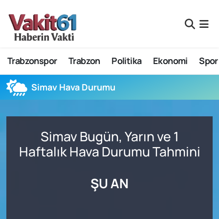
Nöbetçi Eczaneler
Trabzonspor
Trabzon
Politika
Ekonomi
Spor
Hava Durumu
Namaz Vakitleri
Simav Hava Durumu
Trafik Durumu
Simav Bugün, Yarın ve 1
Süper Lig Puan Durumu ve Fikstür
Haftalık Hava Durumu Tahmini
Tüm Manşetler
ŞU AN
Son Dakika Haberleri
Haber Arşivi