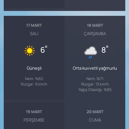
17 MART
18 MART
SALI
ÇARŞAMBA
°
°
6
8
Güneşli
Orta kuvvetli yağmurlu
Nem: %62
Nem: %71
Rüzgar: 9 km/h
Rüzgar: 13 km/h
Yağış Olasılığı: %85
19 MART
20 MART
PERŞEMBE
CUMA