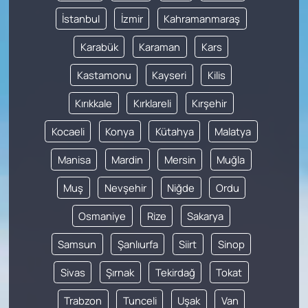
İstanbul
İzmir
Kahramanmaraş
Karabük
Karaman
Kars
Kastamonu
Kayseri
Kilis
Kırıkkale
Kırklareli
Kırşehir
Kocaeli
Konya
Kütahya
Malatya
Manisa
Mardin
Mersin
Muğla
Muş
Nevşehir
Niğde
Ordu
Osmaniye
Rize
Sakarya
Samsun
Şanlıurfa
Siirt
Sinop
Sivas
Şırnak
Tekirdağ
Tokat
Trabzon
Tunceli
Uşak
Van