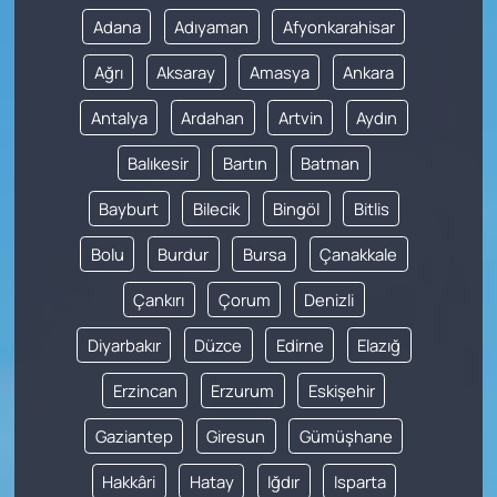
Adana
Adıyaman
Afyonkarahisar
Ağrı
Aksaray
Amasya
Ankara
Antalya
Ardahan
Artvin
Aydın
Balıkesir
Bartın
Batman
Bayburt
Bilecik
Bingöl
Bitlis
Bolu
Burdur
Bursa
Çanakkale
Çankırı
Çorum
Denizli
Diyarbakır
Düzce
Edirne
Elazığ
Erzincan
Erzurum
Eskişehir
Gaziantep
Giresun
Gümüşhane
Hakkâri
Hatay
Iğdır
Isparta