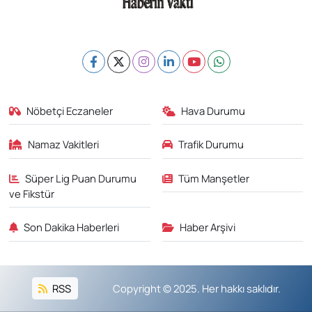
Nöbetçi Eczaneler
Hava Durumu
Namaz Vakitleri
Trafik Durumu
Süper Lig Puan Durumu
Tüm Manşetler
ve Fikstür
Son Dakika Haberleri
Haber Arşivi
RSS
Copyright © 2025. Her hakkı saklıdır.