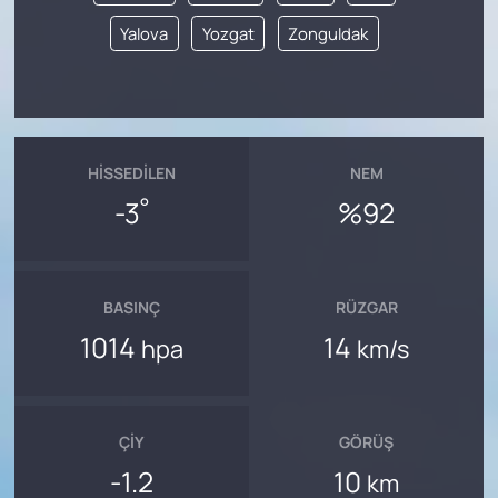
Yalova
Yozgat
Zonguldak
HISSEDILEN
NEM
°
-3
%92
BASINÇ
RÜZGAR
1014
14
hpa
km/s
ÇIY
GÖRÜŞ
-1.2
10
km