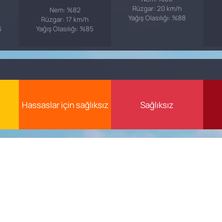
Rüzgar: 20 km/h
Nem: %82
Yağış Olasılığı: %88
Rüzgar: 17 km/h
6
Yağış Olasılığı: %85
Hassaslar için sağlıksız
Sağlıksız