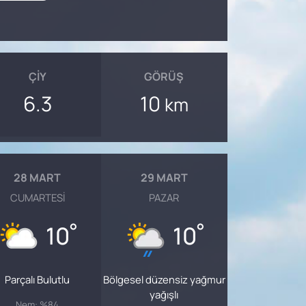
ÇIY
GÖRÜŞ
6.3
10
km
28 MART
29 MART
CUMARTESI
PAZAR
°
°
10
10
Parçalı Bulutlu
Bölgesel düzensiz yağmur
yağışlı
Nem: %84