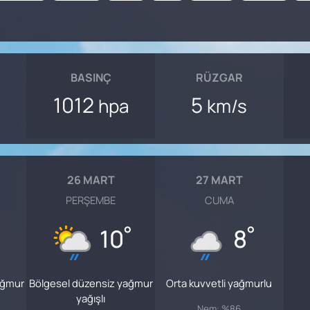
BASINÇ
RÜZGAR
1012
5
hpa
km/s
26 MART
27 MART
PERŞEMBE
CUMA
°
°
10
8
ağmur
Bölgesel düzensiz yağmur
Orta kuvvetli yağmurlu
yağışlı
Nem: %86