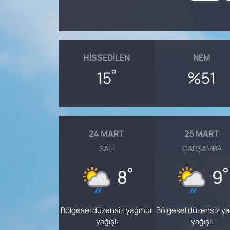
HISSEDILEN
NEM
°
15
%51
24 MART
25 MART
SALI
ÇARŞAMBA
°
°
8
9
Bölgesel düzensiz yağmur
Bölgesel düzensiz y
yağışlı
yağışlı