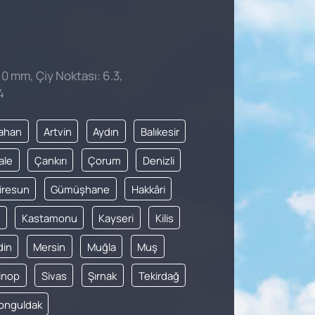
 0 mm, Çiy Noktası: 6.3,
4
ahan
Artvin
Aydın
Balıkesir
ale
Çankırı
Çorum
Denizli
iresun
Gümüşhane
Hakkâri
Kastamonu
Kayseri
Kilis
din
Mersin
Muğla
Muş
inop
Sivas
Şırnak
Tekirdağ
onguldak