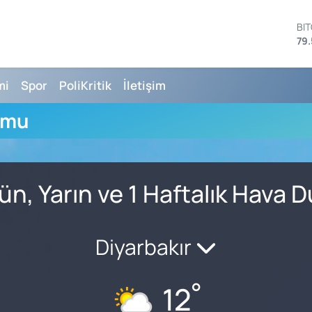
BI
79.
DO
45
EU
mi
Spor
PoliKritik
İletişim
53
ST
umu
61
G.
68
Bİ
14
ün, Yarın ve 1 Haftalık Hava
Diyarbakır
°
12