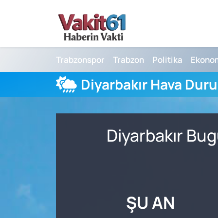
Nöbetçi Eczaneler
Trabzonspor
Trabzon
Politika
Ekono
Hava Durumu
Diyarbakır Hava Dur
Namaz Vakitleri
Trafik Durumu
Diyarbakır Bug
Süper Lig Puan Durumu ve Fikstür
Tüm Manşetler
Son Dakika Haberleri
ŞU AN
Haber Arşivi