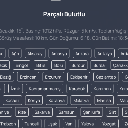
Parçalı Bulutlu
°
caklık: 15
, Basınç: 1012 hPa, Rüzgar: 5 km/s, Toplam Yağış:
Görüş Mesafesi: 10 km, Gün Doğumu: 6:18, Gün Batımı: 18:3
ar
Ağrı
Aksaray
Amasya
Ankara
Antalya
Ard
lecik
Bingöl
Bitlis
Bolu
Burdur
Bursa
Çanakk
Elazığ
Erzincan
Erzurum
Eskişehir
Gaziantep
G
ul
İzmir
Kahramanmaraş
Karabük
Karaman
Kars
Kocaeli
Konya
Kütahya
Malatya
Manisa
Mar
niye
Rize
Sakarya
Samsun
Şanlıurfa
Siirt
S
Trabzon
Tunceli
Uşak
Van
Yalova
Yozgat
Z