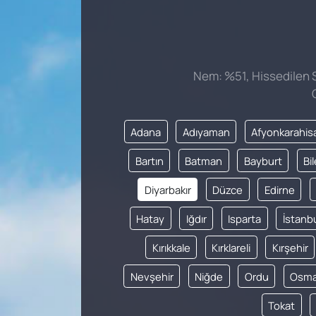
Nem: %51, Hissedilen Sı
Adana
Adıyaman
Afyonkarahis
Bartın
Batman
Bayburt
Bi
Diyarbakır
Düzce
Edirne
Hatay
Iğdır
Isparta
İstanb
Kırıkkale
Kırklareli
Kırşehir
Nevşehir
Niğde
Ordu
Osma
Tokat