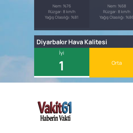
Nem: %76
Nem: %68
Rüzgar: 8 km/h
Rüzgar: 8 km/h
Yağış Olasılığı: %81
Yağış Olasılığı: %8
Diyarbakır Hava Kalitesi
İyi
1
Orta