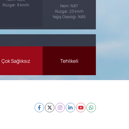
Rüzgar: 9 km/h
Nem: %87
Rüzgar: 23 km/h
Yağış Olasılığı: %85
Çok Sağlıksız
Tehlikeli