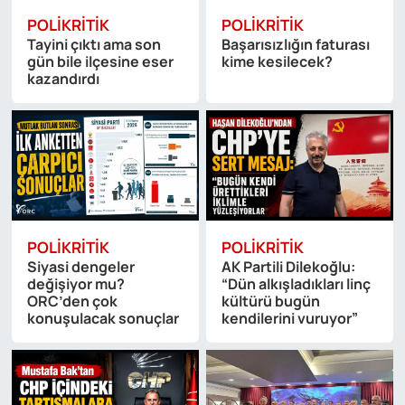
POLIKRITIK
POLIKRITIK
Tayini çıktı ama son
Başarısızlığın faturası
gün bile ilçesine eser
kime kesilecek?
kazandırdı
POLIKRITIK
POLIKRITIK
Siyasi dengeler
AK Partili Dilekoğlu:
değişiyor mu?
“Dün alkışladıkları linç
ORC’den çok
kültürü bugün
konuşulacak sonuçlar
kendilerini vuruyor”