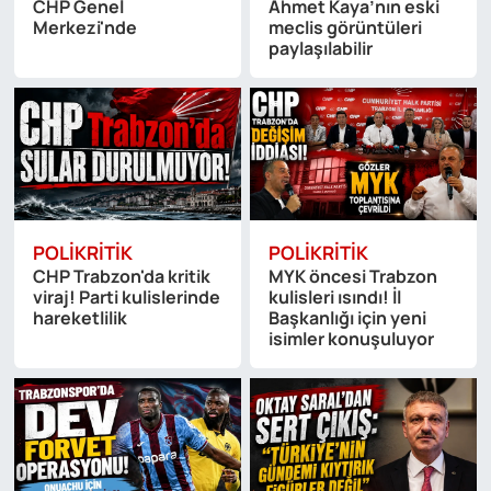
CHP Genel
Ahmet Kaya’nın eski
Merkezi'nde
meclis görüntüleri
paylaşılabilir
POLIKRITIK
POLIKRITIK
CHP Trabzon'da kritik
MYK öncesi Trabzon
viraj! Parti kulislerinde
kulisleri ısındı! İl
hareketlilik
Başkanlığı için yeni
isimler konuşuluyor