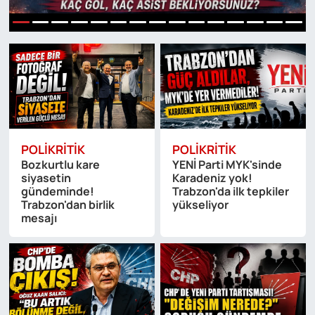
1
2
3
4
5
6
7
8
9
10
11
12
13
14
15
POLIKRITIK
POLIKRITIK
Bozkurtlu kare
YENİ Parti MYK'sinde
siyasetin
Karadeniz yok!
gündeminde!
Trabzon'da ilk tepkiler
Trabzon'dan birlik
yükseliyor
mesajı