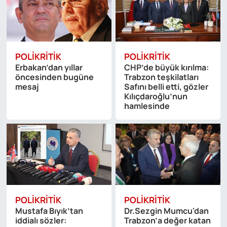
POLIKRITIK
POLIKRITIK
Erbakan’dan yıllar
CHP’de büyük kırılma:
öncesinden bugüne
Trabzon teşkilatları
mesaj
Safını belli etti, gözler
Kılıçdaroğlu’nun
hamlesinde
POLIKRITIK
POLIKRITIK
Mustafa Bıyık’tan
Dr.Sezgin Mumcu'dan
iddialı sözler:
Trabzon’a değer katan