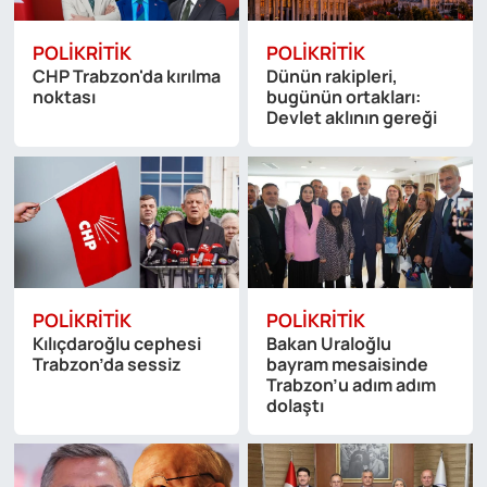
POLIKRITIK
POLIKRITIK
CHP Trabzon'da kırılma
Dünün rakipleri,
noktası
bugünün ortakları:
Devlet aklının gereği
POLIKRITIK
POLIKRITIK
Kılıçdaroğlu cephesi
Bakan Uraloğlu
Trabzon’da sessiz
bayram mesaisinde
Trabzon’u adım adım
dolaştı