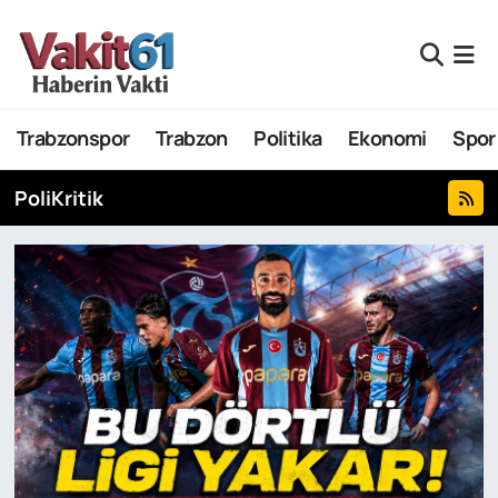
Nöbetçi Eczaneler
Trabzonspor
Trabzon
Politika
Ekonomi
Spor
Hava Durumu
PoliKritik
Namaz Vakitleri
Trafik Durumu
Süper Lig Puan Durumu ve Fikstür
Tüm Manşetler
Son Dakika Haberleri
Haber Arşivi