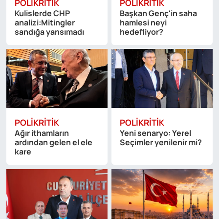
POLIKRITIK
POLIKRITIK
Kulislerde CHP
Başkan Genç'in saha
analizi:Mitingler
hamlesi neyi
sandığa yansımadı
hedefliyor?
POLIKRITIK
POLIKRITIK
Ağır ithamların
Yeni senaryo: Yerel
ardından gelen el ele
Seçimler yenilenir mi?
kare