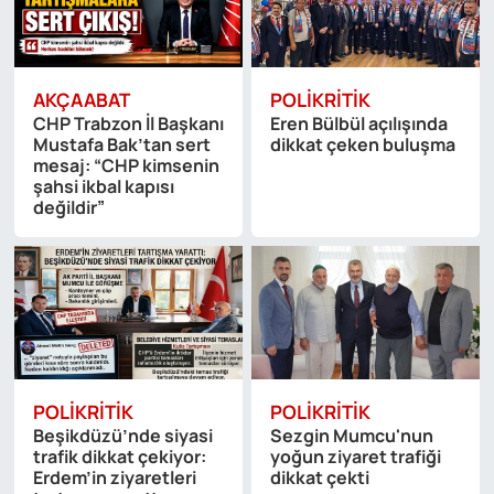
AKÇAABAT
POLIKRITIK
CHP Trabzon İl Başkanı
Eren Bülbül açılışında
Mustafa Bak’tan sert
dikkat çeken buluşma
mesaj: “CHP kimsenin
şahsi ikbal kapısı
değildir”
POLIKRITIK
POLIKRITIK
Beşikdüzü’nde siyasi
Sezgin Mumcu'nun
trafik dikkat çekiyor:
yoğun ziyaret trafiği
Erdem’in ziyaretleri
dikkat çekti