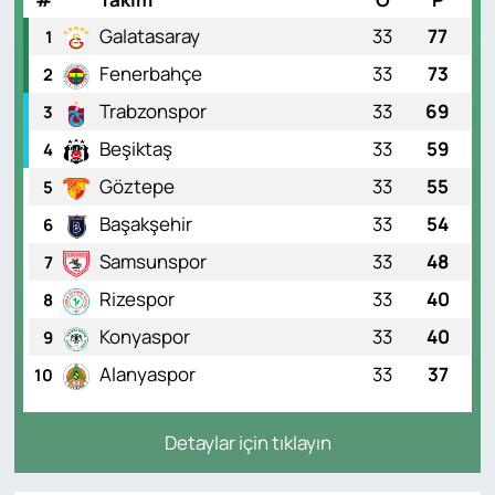
Galatasaray
33
77
1
Fenerbahçe
33
73
2
Trabzonspor
33
69
3
Beşiktaş
33
59
4
Göztepe
33
55
5
Başakşehir
33
54
6
Samsunspor
33
48
7
Rizespor
33
40
8
Konyaspor
33
40
9
Alanyaspor
33
37
10
Detaylar için tıklayın