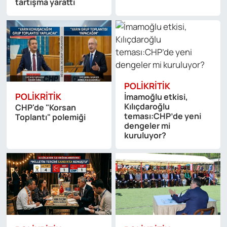
tartışma yarattı
POLIKRITIK
POLIKRITIK
İmamoğlu etkisi,
Kılıçdaroğlu
CHP'de "Korsan
teması:CHP’de yeni
Toplantı" polemiği
dengeler mi
kuruluyor?