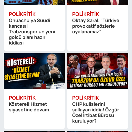
POLIKRITIK
POLIKRITIK
Onuachu'ya Suudi
Oktay Saral: "Türkiye
kancası!
provokatif sözlerle
Trabzonspor'un yeni
oyalanamaz"
golcü planı hazır
iddiası
POLIKRITIK
POLIKRITIK
Köstereli:Hizmet
CHP kulislerini
siyasetine devam
sallayan iddia! Özgür
Özel İrtibat Bürosu
kuruluyor?