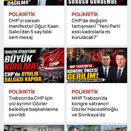
POLIKRITIK
POLIKRITIK
CHP'yi sarsan
CHP'de değişim
manifesto! Oğuz Kaan
tartışması! "Yeni Parti
Salıcı'dan 5 sayfalık
eski kadrolarla mı
sert mesaj
kurulacak?"
POLIKRITIK
POLIKRITIK
Trabzon'da CHP için
MHP Trabzon'da
yol ayrımı! Gözler
kongre satrancı!
belediye başkanlarına
Gözler Hacısalihoğlu
çevrildi
ve Sivrikaya'da