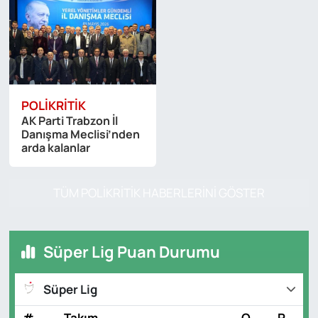
POLIKRITIK
AK Parti Trabzon İl
Danışma Meclisi’nden
arda kalanlar
TÜM POLIKRITIK HABERLERINI GÖSTER
Süper Lig Puan Durumu
Süper Lig
#
Takım
O
P