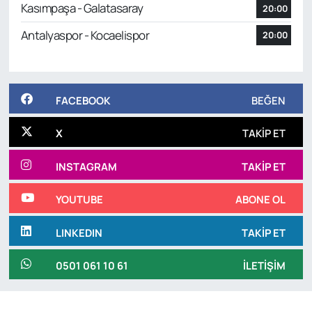
Kasımpaşa - Galatasaray
20:00
Antalyaspor - Kocaelispor
20:00
FACEBOOK
BEĞEN
X
TAKIP ET
INSTAGRAM
TAKIP ET
YOUTUBE
ABONE OL
LINKEDIN
TAKIP ET
0501 061 10 61
İLETIŞIM