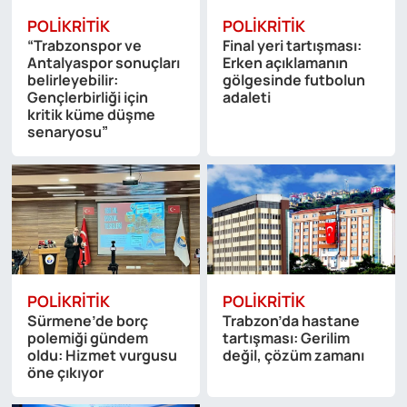
POLIKRITIK
POLIKRITIK
“Trabzonspor ve
Final yeri tartışması:
Antalyaspor sonuçları
Erken açıklamanın
belirleyebilir:
gölgesinde futbolun
Gençlerbirliği için
adaleti
kritik küme düşme
senaryosu”
POLIKRITIK
POLIKRITIK
Sürmene’de borç
Trabzon’da hastane
polemiği gündem
tartışması: Gerilim
oldu: Hizmet vurgusu
değil, çözüm zamanı
öne çıkıyor