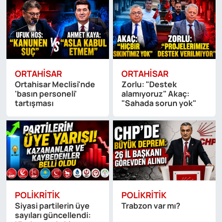
ORTAHISAR
ORTAHISAR
Ortahisar Meclisi'nde
Zorlu: "Destek
'basın personeli'
alamıyoruz" Akaç:
tartışması
"Sahada sorun yok"
POLIKRITIK
POLIKRITIK
Siyasi partilerin üye
Trabzon var mı?
sayıları güncellendi: