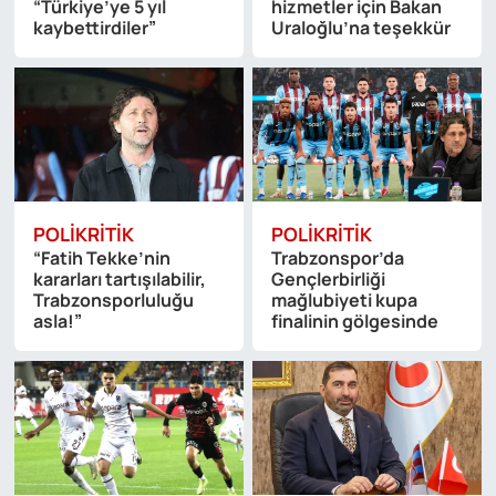
“Türkiye’ye 5 yıl
hizmetler için Bakan
kaybettirdiler”
Uraloğlu’na teşekkür
POLIKRITIK
POLIKRITIK
“Fatih Tekke’nin
Trabzonspor’da
kararları tartışılabilir,
Gençlerbirliği
Trabzonsporluluğu
mağlubiyeti kupa
asla!”
finalinin gölgesinde