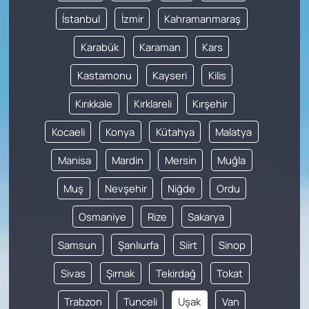
İstanbul
İzmir
Kahramanmaraş
Karabük
Karaman
Kars
Kastamonu
Kayseri
Kilis
Kırıkkale
Kırklareli
Kırşehir
Kocaeli
Konya
Kütahya
Malatya
Manisa
Mardin
Mersin
Muğla
Muş
Nevşehir
Niğde
Ordu
Osmaniye
Rize
Sakarya
Samsun
Şanlıurfa
Siirt
Sinop
Sivas
Şırnak
Tekirdağ
Tokat
Trabzon
Tunceli
Uşak
Van