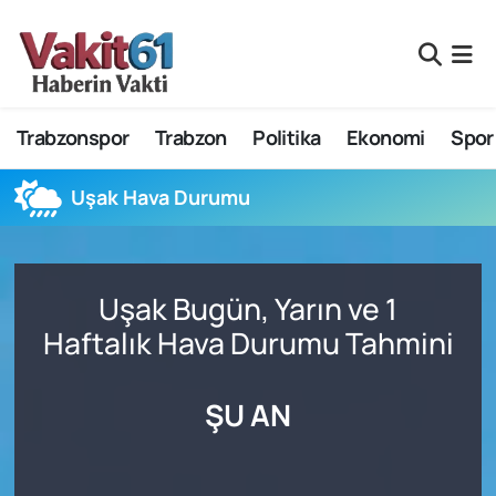
Nöbetçi Eczaneler
Trabzonspor
Trabzon
Politika
Ekonomi
Spor
Hava Durumu
Namaz Vakitleri
Uşak Hava Durumu
Trafik Durumu
Uşak Bugün, Yarın ve 1
Süper Lig Puan Durumu ve Fikstür
Haftalık Hava Durumu Tahmini
Tüm Manşetler
ŞU AN
Son Dakika Haberleri
Haber Arşivi