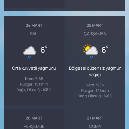
24 MART
25 MART
SALI
ÇARŞAMBA
°
°
6
6
Orta kuvvetli yağmurlu
Bölgesel düzensiz yağmur
yağışlı
Nem: %85
Rüzgar: 15 km/h
Nem: %84
Yağış Olasılığı: %89
Rüzgar: 17 km/h
Yağış Olasılığı: %88
26 MART
27 MART
PERŞEMBE
CUMA