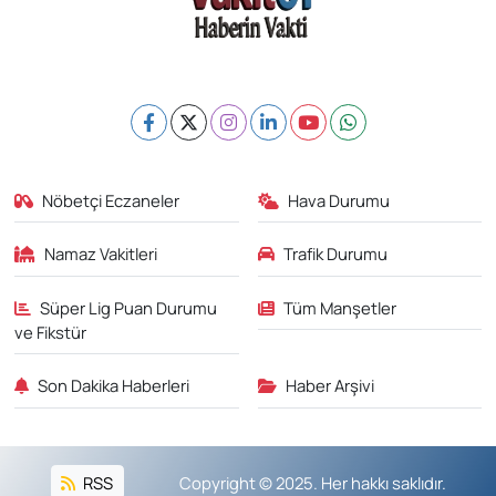
Nöbetçi Eczaneler
Hava Durumu
Namaz Vakitleri
Trafik Durumu
Süper Lig Puan Durumu
Tüm Manşetler
ve Fikstür
Son Dakika Haberleri
Haber Arşivi
RSS
Copyright © 2025. Her hakkı saklıdır.