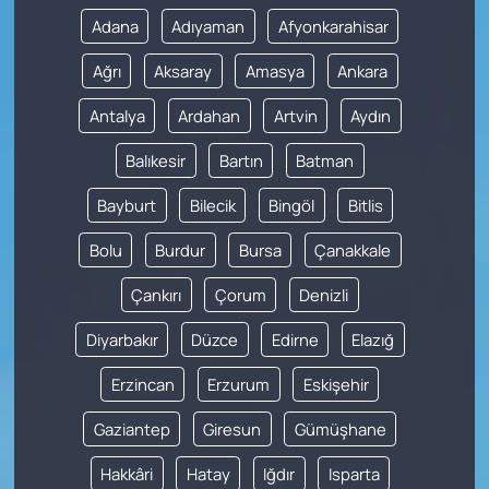
Adana
Adıyaman
Afyonkarahisar
Ağrı
Aksaray
Amasya
Ankara
Antalya
Ardahan
Artvin
Aydın
Balıkesir
Bartın
Batman
Bayburt
Bilecik
Bingöl
Bitlis
Bolu
Burdur
Bursa
Çanakkale
Çankırı
Çorum
Denizli
Diyarbakır
Düzce
Edirne
Elazığ
Erzincan
Erzurum
Eskişehir
Gaziantep
Giresun
Gümüşhane
Hakkâri
Hatay
Iğdır
Isparta