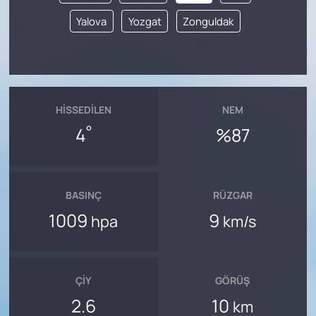
Yalova
Yozgat
Zonguldak
HISSEDILEN
NEM
°
4
%87
BASINÇ
RÜZGAR
1009
9
hpa
km/s
ÇIY
GÖRÜŞ
2.6
10
km