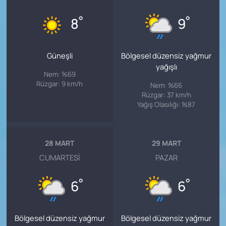
°
°
8
9
Güneşli
Bölgesel düzensiz yağmur
yağışlı
Nem: %69
Rüzgar: 9 km/h
Nem: %66
Rüzgar: 37 km/h
Yağış Olasılığı: %87
28 MART
29 MART
CUMARTESI
PAZAR
°
°
6
6
Bölgesel düzensiz yağmur
Bölgesel düzensiz yağmur