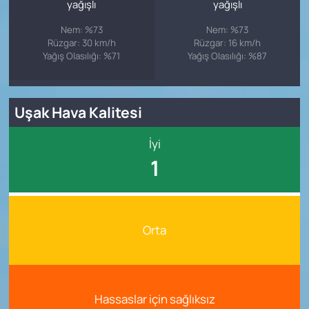
yağışlı
yağışlı
Nem: %73
Nem: %73
Rüzgar: 30 km/h
Rüzgar: 16 km/h
Yağış Olasılığı: %71
Yağış Olasılığı: %87
Uşak Hava Kalitesi
İyi
1
Orta
Hassaslar için sağlıksız