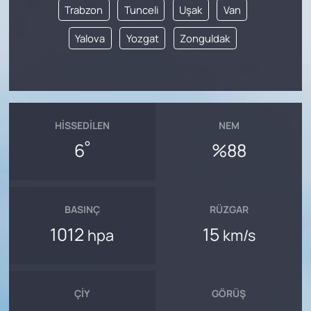
Trabzon
Tunceli
Uşak
Van
Yalova
Yozgat
Zonguldak
HISSEDILEN
NEM
°
6
%88
BASINÇ
RÜZGAR
1012
15
hpa
km/s
ÇIY
GÖRÜŞ