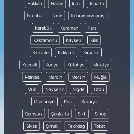
Hakkâri
Hatay
Iğdır
Isparta
İstanbul
İzmir
Kahramanmaraş
Karabük
Karaman
Kars
Kastamonu
Kayseri
Kilis
Kırıkkale
Kırklareli
Kırşehir
Kocaeli
Konya
Kütahya
Malatya
Manisa
Mardin
Mersin
Muğla
Muş
Nevşehir
Niğde
Ordu
Osmaniye
Rize
Sakarya
Samsun
Şanlıurfa
Siirt
Sinop
Sivas
Şırnak
Tekirdağ
Tokat