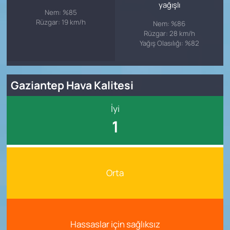
yağışlı
Nem: %85
Rüzgar: 19 km/h
Nem: %86
Rüzgar: 28 km/h
Yağış Olasılığı: %82
Gaziantep Hava Kalitesi
İyi
1
Orta
Hassaslar için sağlıksız