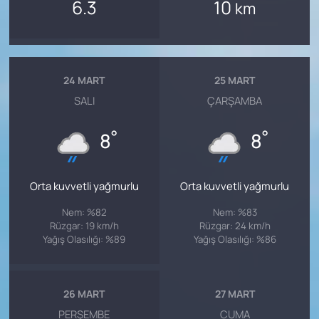
6.3
10
km
24 MART
25 MART
SALI
ÇARŞAMBA
°
°
8
8
Orta kuvvetli yağmurlu
Orta kuvvetli yağmurlu
Nem: %82
Nem: %83
Rüzgar: 19 km/h
Rüzgar: 24 km/h
Yağış Olasılığı: %89
Yağış Olasılığı: %86
26 MART
27 MART
PERŞEMBE
CUMA