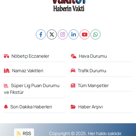
Nöbetçi Eczaneler
Hava Durumu
Namaz Vakitleri
Trafik Durumu
Süper Lig Puan Durumu
Tüm Manşetler
ve Fikstür
Son Dakika Haberleri
Haber Arşivi
RSS
Copyright © 2025. Her hakkı saklıdır.