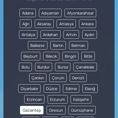
Adana
Adıyaman
Afyonkarahisar
Ağrı
Aksaray
Amasya
Ankara
Antalya
Ardahan
Artvin
Aydın
Balıkesir
Bartın
Batman
Bayburt
Bilecik
Bingöl
Bitlis
Bolu
Burdur
Bursa
Çanakkale
Çankırı
Çorum
Denizli
Diyarbakır
Düzce
Edirne
Elazığ
Erzincan
Erzurum
Eskişehir
Gaziantep
Giresun
Gümüşhane