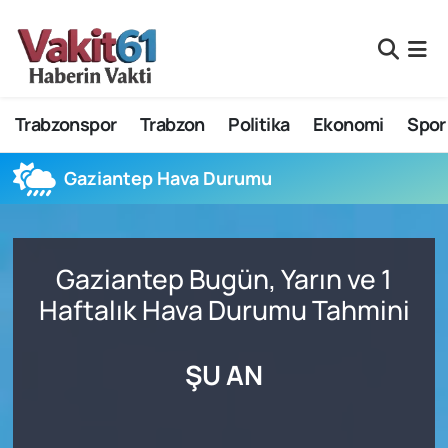
Nöbetçi Eczaneler
Trabzonspor
Trabzon
Politika
Ekonomi
Spor
Hava Durumu
Namaz Vakitleri
Gaziantep Hava Durumu
Trafik Durumu
Gaziantep Bugün, Yarın ve 1
Süper Lig Puan Durumu ve Fikstür
Haftalık Hava Durumu Tahmini
Tüm Manşetler
ŞU AN
Son Dakika Haberleri
Haber Arşivi