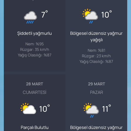
°
°
7
10
Şiddetli yağmurlu
Bölgesel düzensiz yağmur
yağışlı
Nem: %95
Rüzgar: 35 km/h
Nem: %81
Yağış Olasılığı: %87
Rüzgar: 23 km/h
Yağış Olasılığı: %87
28 MART
29 MART
CUMARTESI
PAZAR
°
°
10
11
Parçalı Bulutlu
Bölgesel düzensiz yağmur