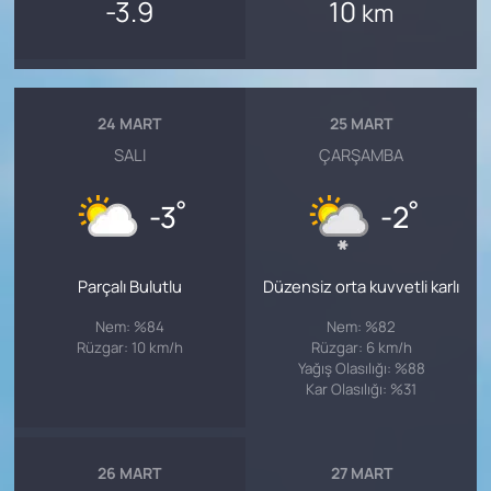
-3.9
10
km
24 MART
25 MART
SALI
ÇARŞAMBA
°
°
-3
-2
Parçalı Bulutlu
Düzensiz orta kuvvetli karlı
Nem: %84
Nem: %82
Rüzgar: 10 km/h
Rüzgar: 6 km/h
Yağış Olasılığı: %88
Kar Olasılığı: %31
26 MART
27 MART