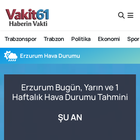
Nöbetçi Eczaneler
Trabzonspor
Trabzon
Politika
Ekonomi
Spor
Hava Durumu
Namaz Vakitleri
Erzurum Hava Durumu
Trafik Durumu
Erzurum Bugün, Yarın ve 1
Süper Lig Puan Durumu ve Fikstür
Haftalık Hava Durumu Tahmini
Tüm Manşetler
ŞU AN
Son Dakika Haberleri
Haber Arşivi