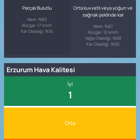
Parçalı Bulutlu
Orta kuvvetli veya yoğun ve
sağnak şeklinde kar
Nem: %83
Rüzgar: 17 km/h
Nem: %87
Kar Olasılığı: %10
Rüzgar: 12 km/h
Yağış Olasılığı: %68
Kar Olasılığı: %50
Erzurum Hava Kalitesi
İyi
1
Orta