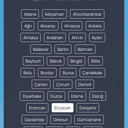
Adana
Adıyaman
Afyonkarahisar
Ağrı
Aksaray
Amasya
Ankara
Antalya
Ardahan
Artvin
Aydın
Balıkesir
Bartın
Batman
Bayburt
Bilecik
Bingöl
Bitlis
Bolu
Burdur
Bursa
Çanakkale
Çankırı
Çorum
Denizli
Diyarbakır
Düzce
Edirne
Elazığ
Erzincan
Erzurum
Eskişehir
Gaziantep
Giresun
Gümüşhane