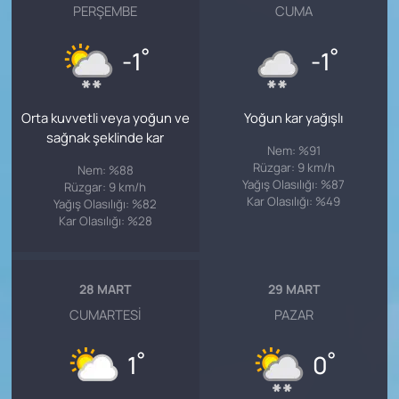
PERŞEMBE
CUMA
°
°
-1
-1
Orta kuvvetli veya yoğun ve
Yoğun kar yağışlı
sağnak şeklinde kar
Nem: %91
Rüzgar: 9 km/h
Nem: %88
Yağış Olasılığı: %87
Rüzgar: 9 km/h
Kar Olasılığı: %49
Yağış Olasılığı: %82
Kar Olasılığı: %28
28 MART
29 MART
CUMARTESI
PAZAR
°
°
1
0