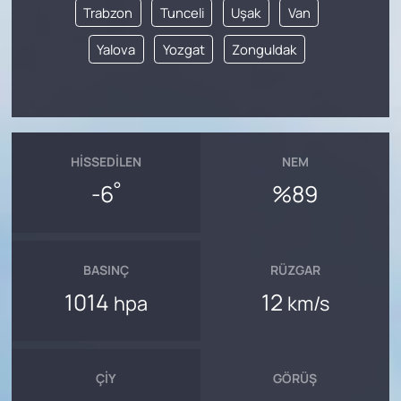
Trabzon
Tunceli
Uşak
Van
Yalova
Yozgat
Zonguldak
HISSEDILEN
NEM
°
-6
%89
BASINÇ
RÜZGAR
1014
12
hpa
km/s
ÇIY
GÖRÜŞ