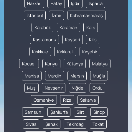
Hakkâri
Hatay
Iğdır
Isparta
İstanbul
İzmir
Kahramanmaraş
Karabük
Karaman
Kars
Kastamonu
Kayseri
Kilis
Kırıkkale
Kırklareli
Kırşehir
Kocaeli
Konya
Kütahya
Malatya
Manisa
Mardin
Mersin
Muğla
Muş
Nevşehir
Niğde
Ordu
Osmaniye
Rize
Sakarya
Samsun
Şanlıurfa
Siirt
Sinop
Sivas
Şırnak
Tekirdağ
Tokat