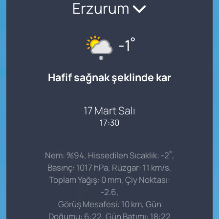
Erzurum
°
-1
Hafif sağnak şeklinde kar
17 Mart Salı
17:30
°
Nem: %94, Hissedilen Sıcaklık: -2
,
Basınç: 1017 hPa, Rüzgar: 11 km/s,
Toplam Yağış: 0 mm, Çiy Noktası:
-2.6,
Görüş Mesafesi: 10 km, Gün
Doğumu: 6:22, Gün Batımı: 18:22