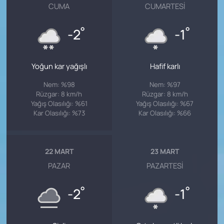
CUMA
CUMARTESI
°
°
-2
-1
Yoğun kar yağışlı
Hafif karlı
Nem: %98
Nem: %97
Rüzgar: 8 km/h
Rüzgar: 8 km/h
Yağış Olasılığı: %61
Yağış Olasılığı: %67
Kar Olasılığı: %73
Kar Olasılığı: %66
22 MART
23 MART
PAZAR
PAZARTESI
°
°
-2
-1