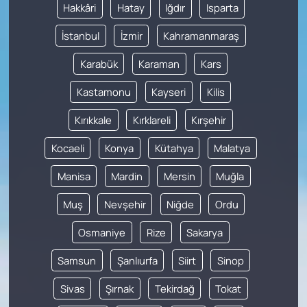
Hakkâri
Hatay
Iğdır
Isparta
İstanbul
İzmir
Kahramanmaraş
Karabük
Karaman
Kars
Kastamonu
Kayseri
Kilis
Kırıkkale
Kırklareli
Kırşehir
Kocaeli
Konya
Kütahya
Malatya
Manisa
Mardin
Mersin
Muğla
Muş
Nevşehir
Niğde
Ordu
Osmaniye
Rize
Sakarya
Samsun
Şanlıurfa
Siirt
Sinop
Sivas
Şırnak
Tekirdağ
Tokat