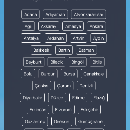
Adana
Adıyaman
Afyonkarahisar
Ağrı
Aksaray
Amasya
Ankara
Antalya
Ardahan
Artvin
Aydın
Balıkesir
Bartın
Batman
Bayburt
Bilecik
Bingöl
Bitlis
Bolu
Burdur
Bursa
Çanakkale
Çankırı
Çorum
Denizli
Diyarbakır
Düzce
Edirne
Elazığ
Erzincan
Erzurum
Eskişehir
Gaziantep
Giresun
Gümüşhane