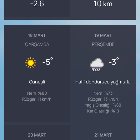
-2.6
10
km
18 MART
19 MART
ÇARŞAMBA
PERŞEMBE
°
°
-5
-3
Güneşli
Hafif dondurucu yağmurlu
Nem: %80
Nem: %73
Rüzgar: 11 km/h
Rüzgar: 13 km/h
Yağış Olasılığı: %68
Kar Olasılığı: %10
20 MART
21 MART