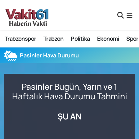
Nöbetçi Eczaneler
Trabzonspor
Trabzon
Politika
Ekonomi
Spor
Hava Durumu
Namaz Vakitleri
Pasinler Hava Durumu
Trafik Durumu
Pasinler Bugün, Yarın ve 1
Süper Lig Puan Durumu ve Fikstür
Haftalık Hava Durumu Tahmini
Tüm Manşetler
ŞU AN
Son Dakika Haberleri
Haber Arşivi