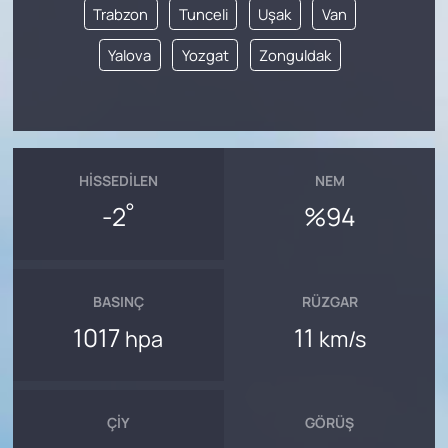
Trabzon
Tunceli
Uşak
Van
Yalova
Yozgat
Zonguldak
HISSEDILEN
NEM
°
-2
%94
BASINÇ
RÜZGAR
1017
11
hpa
km/s
ÇIY
GÖRÜŞ