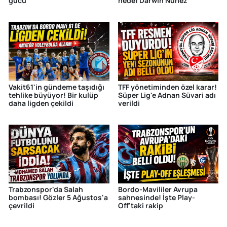
gücü
hedef Darwin Nunez
Vakit61'in gündeme taşıdığı
TFF yönetiminden özel karar!
tehlike büyüyor! Bir kulüp
Süper Lig'e Adnan Süvari adı
daha ligden çekildi
verildi
Trabzonspor'da Salah
Bordo-Mavililer Avrupa
bombası! Gözler 5 Ağustos'a
sahnesinde! İşte Play-
çevrildi
Off'taki rakip