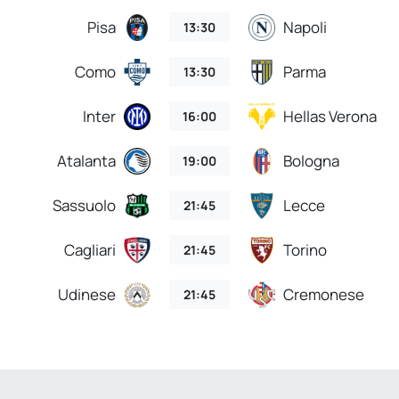
Pisa
Napoli
13:30
Como
Parma
13:30
Inter
Hellas Verona
16:00
Atalanta
Bologna
19:00
Sassuolo
Lecce
21:45
Cagliari
Torino
21:45
Udinese
Cremonese
21:45