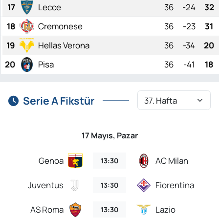
17
Lecce
36
-24
32
18
Cremonese
36
-23
31
19
Hellas Verona
36
-34
20
20
Pisa
36
-41
18
Serie A Fikstür
17 Mayıs, Pazar
Genoa
AC Milan
13:30
Juventus
Fiorentina
13:30
AS Roma
Lazio
13:30