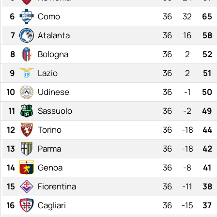
6
Como
36
32
65
7
Atalanta
36
16
58
8
Bologna
36
2
52
9
Lazio
36
2
51
10
Udinese
36
-1
50
11
Sassuolo
36
-2
49
12
Torino
36
-18
44
13
Parma
36
-18
42
14
Genoa
36
-8
41
15
Fiorentina
36
-11
38
16
Cagliari
36
-15
37