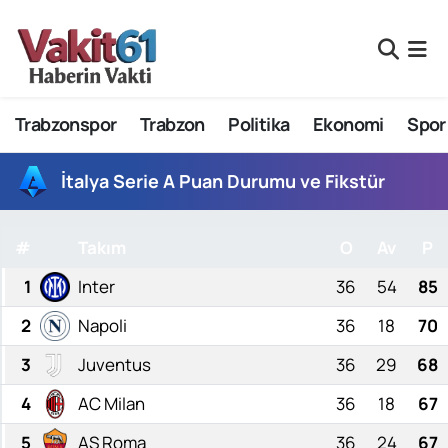
Nöbetçi Eczaneler
Trabzonspor
Trabzon
Politika
Ekonomi
Spor
Hava Durumu
Namaz Vakitleri
İtalya Serie A Puan Durumu ve Fikstür
Trafik Durumu
#
Takım
O
Av
P
Süper Lig Puan Durumu ve Fikstür
1
Inter
36
54
85
2
Napoli
36
18
70
Tüm Manşetler
3
Juventus
36
29
68
Son Dakika Haberleri
4
AC Milan
36
18
67
Haber Arşivi
5
AS Roma
36
24
67