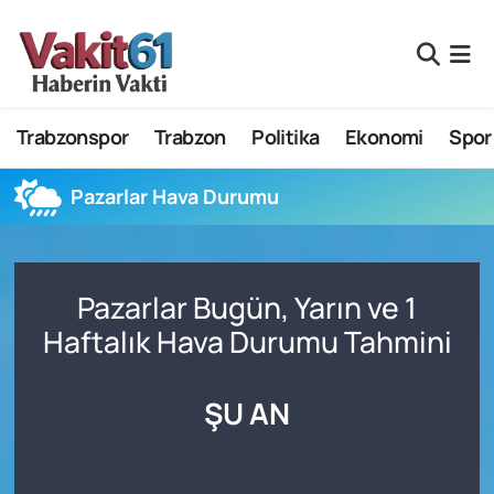
Nöbetçi Eczaneler
Trabzonspor
Trabzon
Politika
Ekonomi
Spor
Hava Durumu
Namaz Vakitleri
Pazarlar Hava Durumu
Trafik Durumu
Pazarlar Bugün, Yarın ve 1
Süper Lig Puan Durumu ve Fikstür
Haftalık Hava Durumu Tahmini
Tüm Manşetler
ŞU AN
Son Dakika Haberleri
Haber Arşivi