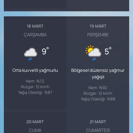
18 MART
19 MART
ÇARŞAMBA
PERŞEMBE
°
°
9
5
Orta kuvvetli yağmurlu
Bölgesel düzensiz yağmur
yağışlı
Nem: %72
Rüzgar: 12 km/h
Nem: %92
Yağış Olasılığı: %87
Rüzgar: 12 km/h
Yağış Olasılığı: %88
20 MART
21 MART
CUMA
CUMARTESI