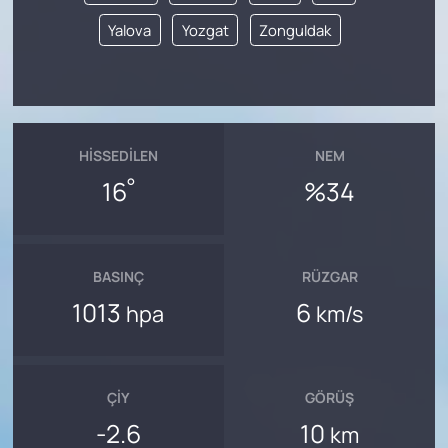
Yalova
Yozgat
Zonguldak
HISSEDILEN
NEM
°
16
%34
BASINÇ
RÜZGAR
1013
6
hpa
km/s
ÇIY
GÖRÜŞ
-2.6
10
km