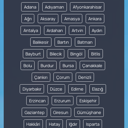
Adana
Adıyaman
Afyonkarahisar
Ağrı
Aksaray
Amasya
Ankara
Antalya
Ardahan
Artvin
Aydın
Balıkesir
Bartın
Batman
Bayburt
Bilecik
Bingöl
Bitlis
Bolu
Burdur
Bursa
Çanakkale
Çankırı
Çorum
Denizli
Diyarbakır
Düzce
Edirne
Elazığ
Erzincan
Erzurum
Eskişehir
Gaziantep
Giresun
Gümüşhane
Hakkâri
Hatay
Iğdır
Isparta