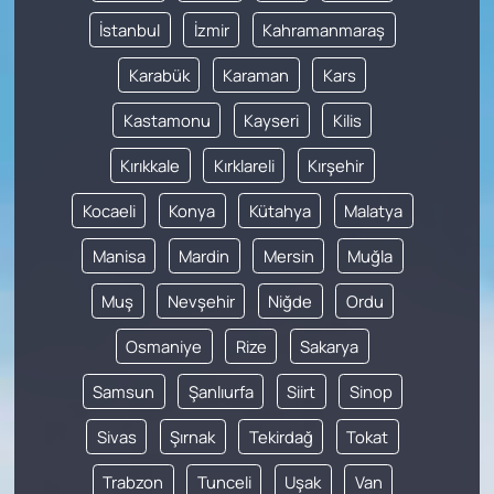
İstanbul
İzmir
Kahramanmaraş
Karabük
Karaman
Kars
Kastamonu
Kayseri
Kilis
Kırıkkale
Kırklareli
Kırşehir
Kocaeli
Konya
Kütahya
Malatya
Manisa
Mardin
Mersin
Muğla
Muş
Nevşehir
Niğde
Ordu
Osmaniye
Rize
Sakarya
Samsun
Şanlıurfa
Siirt
Sinop
Sivas
Şırnak
Tekirdağ
Tokat
Trabzon
Tunceli
Uşak
Van