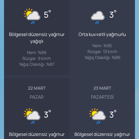
°
°
5
3
Bölgesel düzensiz yağmur
Orta kuvvetli yağmurlu
yağışlı
Nem: %95
Rüzgar: 13 km/h
Nem: %86
Yağış Olasılığı: %86
Rüzgar: 9 km/h
Yağış Olasılığı: %87
22 MART
23 MART
PAZAR
PAZARTESI
°
°
3
3
Bölgesel düzensiz yağmur
Bölgesel düzensiz yağmur