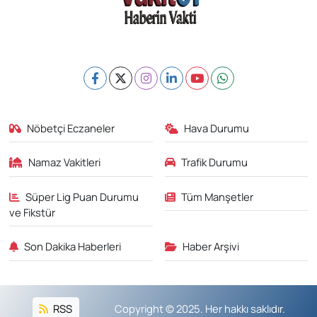
Nöbetçi Eczaneler
Hava Durumu
Namaz Vakitleri
Trafik Durumu
Süper Lig Puan Durumu
Tüm Manşetler
ve Fikstür
Son Dakika Haberleri
Haber Arşivi
RSS
Copyright © 2025. Her hakkı saklıdır.