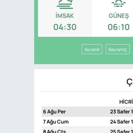
İMSAK
GÜNEŞ
04:30
06:10
Ayvacık
Bayramiç
Ç
HİCRİ
6 Ağu Per
23 Safer 
7 Ağu Cum
24 Safer 
8 Ağu Cts
25 Safer 