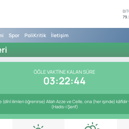
BI
79.
DO
45
EU
mi
Spor
PoliKritik
İletişim
53
ST
ri
61
G.
68
Bİ
ÖĞLE VAKTİNE KALAN SÜRE
14
03:22:44
dînî ilimleri öğrenirse) Allah Azze ve Celle, ona (her işinde) kâfîdir
(Hadis-i Şerif)