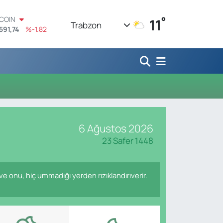
°
TCOIN
11
Trabzon
591,74
%-1.82
LAR
,43620
%0.02
RO
,38690
%0.19
ERLİN
,60380
%0.18
ALTIN
62,09000
%0.19
ST100
6 Ağustos 2026
.598,00
%0
23 Safer 1448
 ve onu, hiç ummadığı yerden rızıklandırıverir.