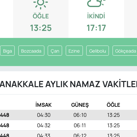
ÖĞLE
İKINDI
13:25
17:17
Biga
Bozcaada
Çan
Ezine
Gelibolu
Gökçeada
ANAKKALE AYLIK NAMAZ VAKITLE
İMSAK
GÜNEŞ
ÖĞLE
1448
04:30
06:10
13:25
1448
04:32
06:11
13:25
1448
04:33
06:12
13:25