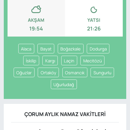
AKŞAM
YATSI
19:54
21:26
Alaca
Bayat
Boğazkale
Dodurga
İskilip
Kargı
Laçin
Mecitözü
Oğuzlar
Ortaköy
Osmancık
Sungurlu
Uğurludağ
ÇORUM AYLIK NAMAZ VAKITLERI