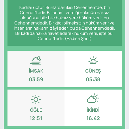
Kâdılar üçtür. Bunlardan ikisi Cehennem’de, biri
Cennet’tedir. Bir adam, verdiği hükmün haksız
olduğunu bile bile haksız yere hüküm verir, bu
Cehennem’dedir. Bir kâdı bilmeksizin hüküm verir ve
insanların haklarını zâyi eder, bu da Cehennem’dedir.
Bir kâdı da hakka riâyet ederek hüküm verir, işte bu,
Cennet’tedir. (Hadis-i Şerif)
İMSAK
GÜNEŞ
03:59
05:38
ÖĞLE
İKINDI
12:51
16:42