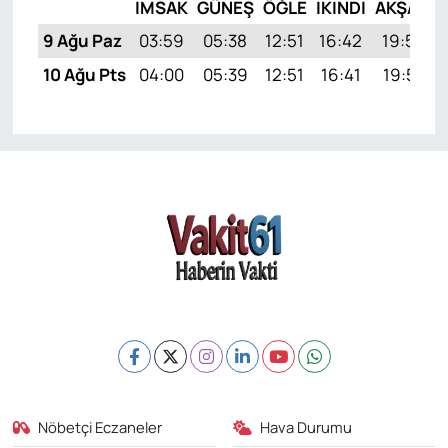
İMSAK
GÜNEŞ
ÖĞLE
İKINDI
AKŞAM
9 Ağu Paz
03:59
05:38
12:51
16:42
19:54
10 Ağu Pts
04:00
05:39
12:51
16:41
19:53
Nöbetçi Eczaneler
Hava Durumu