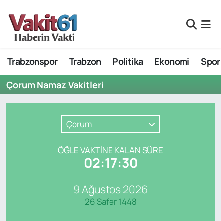
Nöbetçi Eczaneler
Trabzonspor
Trabzon
Politika
Ekonomi
Spor
Hava Durumu
Çorum Namaz Vakitleri
Namaz Vakitleri
Trafik Durumu
Çorum
Süper Lig Puan Durumu ve Fikstür
ÖĞLE VAKTİNE KALAN SÜRE
02:17:30
Tüm Manşetler
9 Ağustos 2026
Son Dakika Haberleri
26 Safer 1448
Haber Arşivi