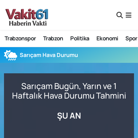
Nöbetçi Eczaneler
Trabzonspor
Trabzon
Politika
Ekonomi
Spor
Hava Durumu
Namaz Vakitleri
Sarıçam Hava Durumu
Trafik Durumu
Sarıçam Bugün, Yarın ve 1
Süper Lig Puan Durumu ve Fikstür
Haftalık Hava Durumu Tahmini
Tüm Manşetler
ŞU AN
Son Dakika Haberleri
Haber Arşivi