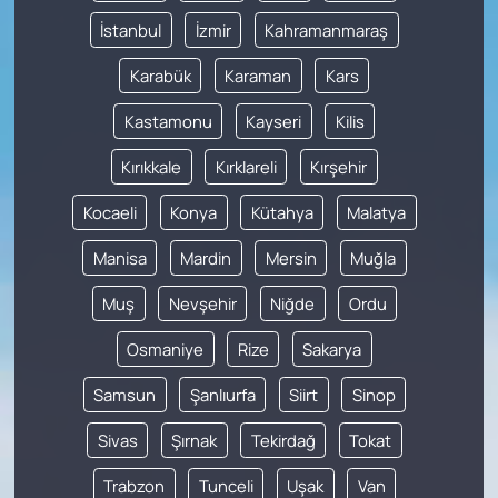
İstanbul
İzmir
Kahramanmaraş
Karabük
Karaman
Kars
Kastamonu
Kayseri
Kilis
Kırıkkale
Kırklareli
Kırşehir
Kocaeli
Konya
Kütahya
Malatya
Manisa
Mardin
Mersin
Muğla
Muş
Nevşehir
Niğde
Ordu
Osmaniye
Rize
Sakarya
Samsun
Şanlıurfa
Siirt
Sinop
Sivas
Şırnak
Tekirdağ
Tokat
Trabzon
Tunceli
Uşak
Van