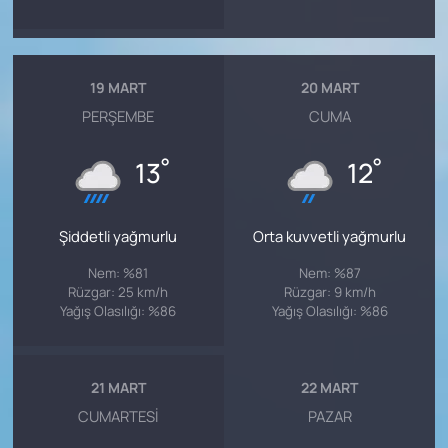
19 MART
20 MART
PERŞEMBE
CUMA
°
°
13
12
Şiddetli yağmurlu
Orta kuvvetli yağmurlu
Nem: %81
Nem: %87
Rüzgar: 25 km/h
Rüzgar: 9 km/h
Yağış Olasılığı: %86
Yağış Olasılığı: %86
21 MART
22 MART
CUMARTESI
PAZAR