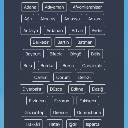
Adana
Adıyaman
Afyonkarahisar
Ağrı
Aksaray
Amasya
Ankara
Antalya
Ardahan
Artvin
Aydın
Balıkesir
Bartın
Batman
Bayburt
Bilecik
Bingöl
Bitlis
Bolu
Burdur
Bursa
Çanakkale
Çankırı
Çorum
Denizli
Diyarbakır
Düzce
Edirne
Elazığ
Erzincan
Erzurum
Eskişehir
Gaziantep
Giresun
Gümüşhane
Hakkâri
Hatay
Iğdır
Isparta