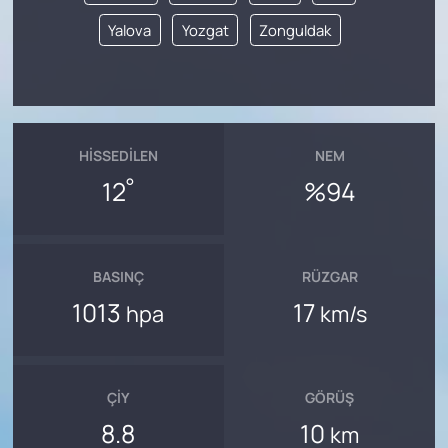
Yalova
Yozgat
Zonguldak
HISSEDILEN
NEM
°
12
%94
BASINÇ
RÜZGAR
1013
17
hpa
km/s
ÇIY
GÖRÜŞ
8.8
10
km