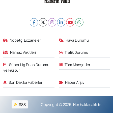
Nöbetçi Eczaneler
Hava Durumu
Namaz Vakitleri
Trafik Durumu
Süper Lig Puan Durumu
Tüm Manşetler
ve Fikstür
Son Dakika Haberleri
Haber Arşivi
RSS
Copyright © 2025. Her hakkı saklıdır.