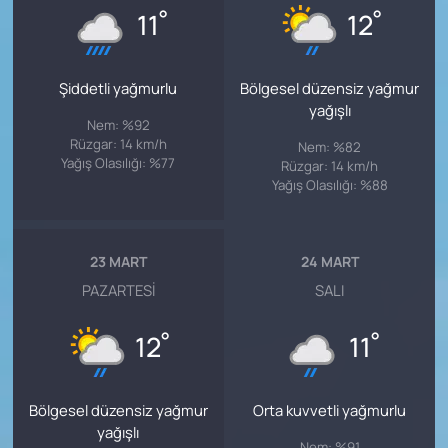
°
°
11
12
Şiddetli yağmurlu
Bölgesel düzensiz yağmur
yağışlı
Nem: %92
Rüzgar: 14 km/h
Nem: %82
Yağış Olasılığı: %77
Rüzgar: 14 km/h
Yağış Olasılığı: %88
23 MART
24 MART
PAZARTESI
SALI
°
°
12
11
Bölgesel düzensiz yağmur
Orta kuvvetli yağmurlu
yağışlı
Nem: %91