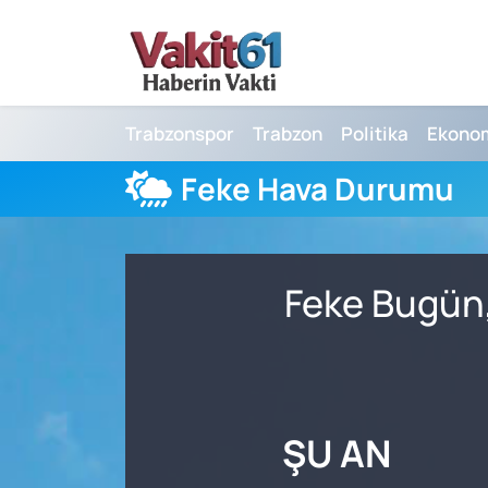
Nöbetçi Eczaneler
Trabzonspor
Trabzon
Politika
Ekono
Hava Durumu
Feke Hava Durumu
Namaz Vakitleri
Trafik Durumu
Feke Bugün,
Süper Lig Puan Durumu ve Fikstür
Tüm Manşetler
Son Dakika Haberleri
ŞU AN
Haber Arşivi