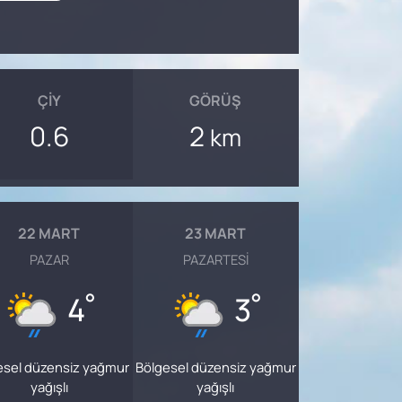
ÇIY
GÖRÜŞ
0.6
2
km
22 MART
23 MART
PAZAR
PAZARTESI
°
°
4
3
esel düzensiz yağmur
Bölgesel düzensiz yağmur
yağışlı
yağışlı