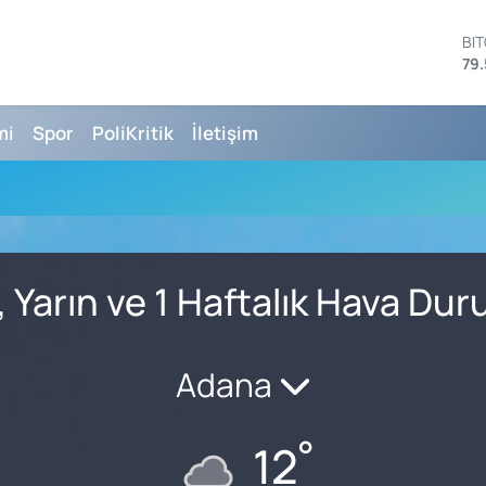
BI
79.
DO
45
EU
mi
Spor
PoliKritik
İletişim
53
ST
61
G.
68
Bİ
14
 Yarın ve 1 Haftalık Hava Du
Adana
°
12