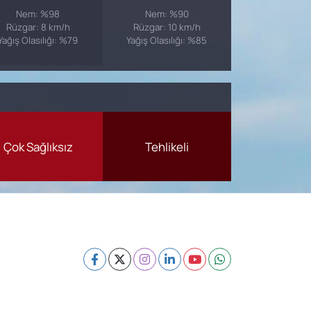
Nem: %98
Nem: %90
Rüzgar: 8 km/h
Rüzgar: 10 km/h
Yağış Olasılığı: %79
Yağış Olasılığı: %85
Çok Sağlıksız
Tehlikeli