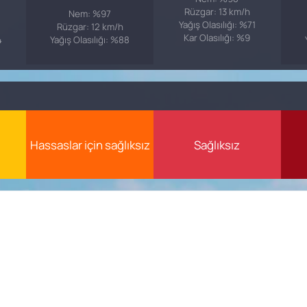
Rüzgar: 13 km/h
Nem: %97
Yağış Olasılığı: %71
Rüzgar: 12 km/h
Kar Olasılığı: %9
4
Yağış Olasılığı: %88
Hassaslar için sağlıksız
Sağlıksız