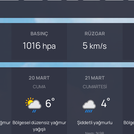
BASINÇ
RÜZGAR
1016
5
hpa
km/s
20 MART
21 MART
CUMA
CUMARTESI
°
°
6
4
ağmur
Bölgesel düzensiz yağmur
Şiddetli yağmurlu
Bölg
yağışlı
Nem: %98