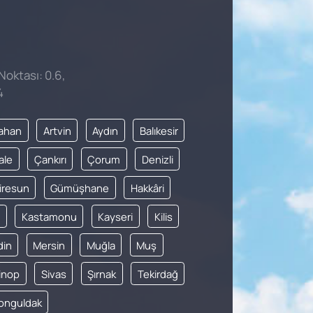
Noktası: 0.6,
4
ahan
Artvin
Aydın
Balıkesir
ale
Çankırı
Çorum
Denizli
iresun
Gümüşhane
Hakkâri
Kastamonu
Kayseri
Kilis
din
Mersin
Muğla
Muş
inop
Sivas
Şırnak
Tekirdağ
onguldak