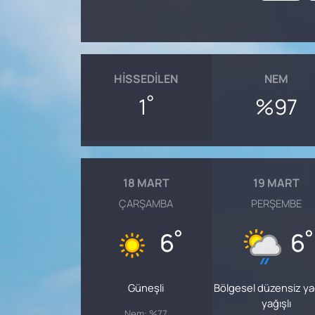
HISSEDILEN
NEM
°
1
%97
18 MART
19 MART
ÇARŞAMBA
PERŞEMBE
°
°
6
6
Güneşli
Bölgesel düzensiz y
yağışlı
Nem: %77