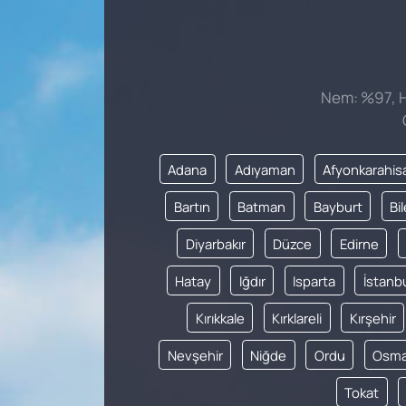
Nem: %97, Hi
Adana
Adıyaman
Afyonkarahis
Bartın
Batman
Bayburt
Bi
Diyarbakır
Düzce
Edirne
Hatay
Iğdır
Isparta
İstanb
Kırıkkale
Kırklareli
Kırşehir
Nevşehir
Niğde
Ordu
Osma
Tokat