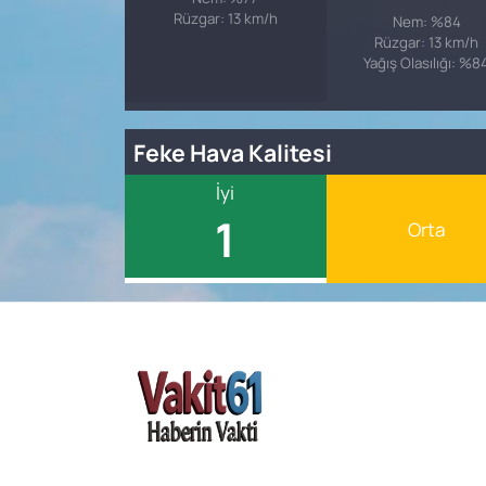
Rüzgar: 13 km/h
Nem: %84
Rüzgar: 13 km/h
Yağış Olasılığı: %8
Feke Hava Kalitesi
İyi
1
Orta