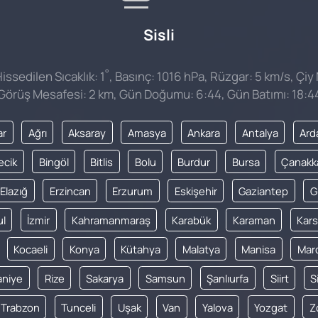
Sisli
°
ssedilen Sıcaklık: 1
, Basınç: 1016 hPa, Rüzgar: 5 km/s, Çiy 
Görüş Mesafesi: 2 km, Gün Doğumu: 6:44, Gün Batımı: 18:4
ar
Ağrı
Aksaray
Amasya
Ankara
Antalya
Ard
lecik
Bingöl
Bitlis
Bolu
Burdur
Bursa
Çanakk
Elazığ
Erzincan
Erzurum
Eskişehir
Gaziantep
G
ul
İzmir
Kahramanmaraş
Karabük
Karaman
Kars
Kocaeli
Konya
Kütahya
Malatya
Manisa
Mar
niye
Rize
Sakarya
Samsun
Şanlıurfa
Siirt
S
Trabzon
Tunceli
Uşak
Van
Yalova
Yozgat
Z