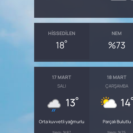
HISSEDILEN
NEM
°
18
%73
17 MART
18 MART
SALI
ÇARŞAMBA
°
13
14
Orta kuvvetli yağmurlu
Parçalı Bulutlu
Nem: %87
Nem: %75