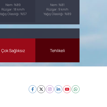
Nem: %89
Nem: %81
Rüzgar: 18 km/h
Rüzgar: 9 km/h
Yağış Olasılığı: %57
Yağış Olasılığı: %89
Çok Sağlıksız
Tehlikeli