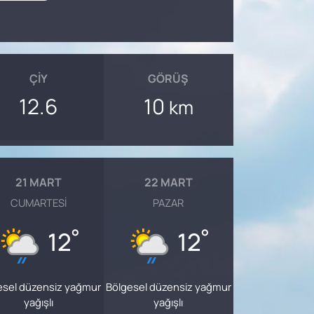
ÇIY
GÖRÜŞ
12.6
10
km
21 MART
22 MART
CUMARTESI
PAZAR
°
°
12
12
esel düzensiz yağmur
Bölgesel düzensiz yağmur
yağışlı
yağışlı