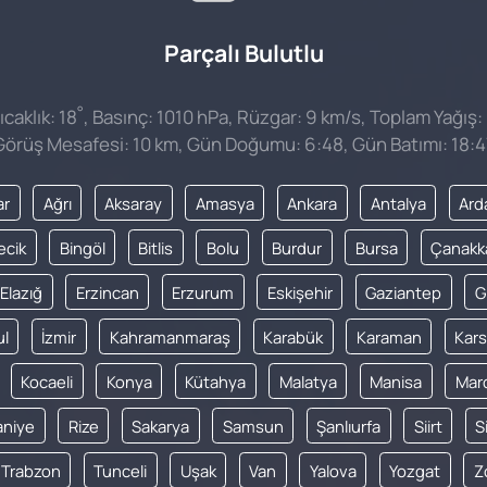
Parçalı Bulutlu
°
caklık: 18
, Basınç: 1010 hPa, Rüzgar: 9 km/s, Toplam Yağış:
Görüş Mesafesi: 10 km, Gün Doğumu: 6:48, Gün Batımı: 18:4
ar
Ağrı
Aksaray
Amasya
Ankara
Antalya
Ard
lecik
Bingöl
Bitlis
Bolu
Burdur
Bursa
Çanakk
Elazığ
Erzincan
Erzurum
Eskişehir
Gaziantep
G
ul
İzmir
Kahramanmaraş
Karabük
Karaman
Kars
Kocaeli
Konya
Kütahya
Malatya
Manisa
Mar
niye
Rize
Sakarya
Samsun
Şanlıurfa
Siirt
S
Trabzon
Tunceli
Uşak
Van
Yalova
Yozgat
Z