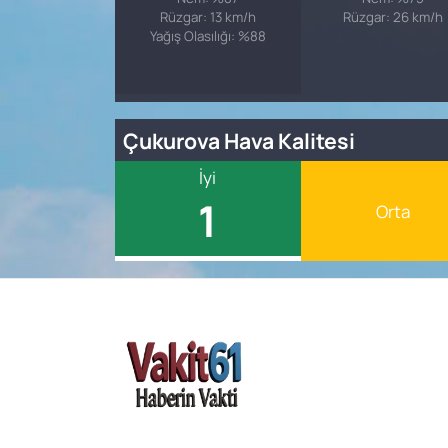
Rüzgar: 13 km/h
Rüzgar: 26 km/h
Yağış Olasılığı: %88
Çukurova Hava Kalitesi
İyi
1
Orta