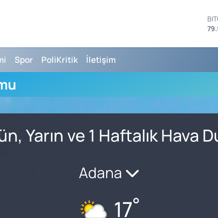
BI
79.
DO
45
EU
mi
Spor
PoliKritik
İletişim
53
ST
umu
61
G.
68
Bİ
14
n, Yarın ve 1 Haftalık Hava 
Adana
°
17