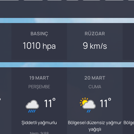
BASINÇ
RÜZGAR
1010
9
hpa
km/s
19 MART
20 MART
PERŞEMBE
CUMA
°
°
°
11
11
Şiddetli yağmurlu
Bölgesel düzensiz yağmur
Bölg
yağışlı
Nem: %88