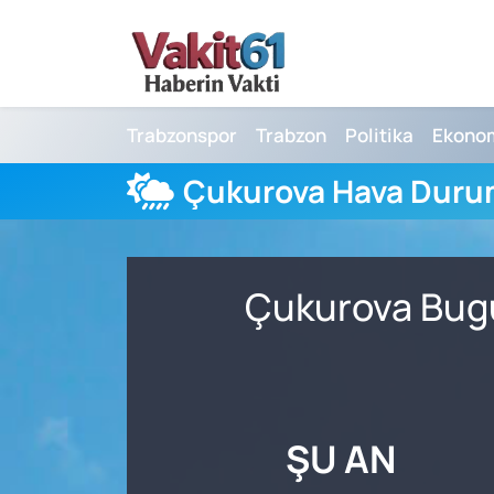
Nöbetçi Eczaneler
Trabzonspor
Trabzon
Politika
Ekono
Hava Durumu
Çukurova Hava Dur
Namaz Vakitleri
Trafik Durumu
Çukurova Bugü
Süper Lig Puan Durumu ve Fikstür
Tüm Manşetler
Son Dakika Haberleri
ŞU AN
Haber Arşivi