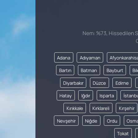
Nem: %73, Hissedilen Sı
Adana
Adıyaman
Afyonkarahis
Bartın
Batman
Bayburt
Bi
Diyarbakır
Düzce
Edirne
Hatay
Iğdır
Isparta
İstanb
Kırıkkale
Kırklareli
Kırşehir
Nevşehir
Niğde
Ordu
Osma
Tokat