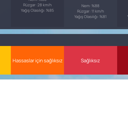
Rüzgar: 28 km/h
Nem: %88
Yağış Olasılığı: %85
Rüzgar: 11 km/h
Yağış Olasılığı: %81
Hassaslar için sağlıksız
Sağlıksız