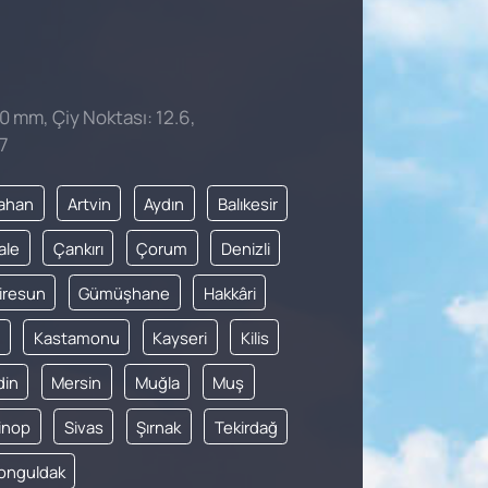
 0 mm, Çiy Noktası: 12.6,
7
ahan
Artvin
Aydın
Balıkesir
ale
Çankırı
Çorum
Denizli
iresun
Gümüşhane
Hakkâri
Kastamonu
Kayseri
Kilis
din
Mersin
Muğla
Muş
inop
Sivas
Şırnak
Tekirdağ
onguldak