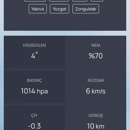
Yalova
Yozgat
Zonguldak
HISSEDILEN
NEM
°
4
%70
BASINÇ
RÜZGAR
1014
6
hpa
km/s
ÇIY
GÖRÜŞ
-0.3
10
km