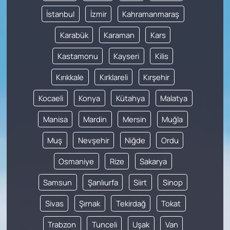
İstanbul
İzmir
Kahramanmaraş
Karabük
Karaman
Kars
Kastamonu
Kayseri
Kilis
Kırıkkale
Kırklareli
Kırşehir
Kocaeli
Konya
Kütahya
Malatya
Manisa
Mardin
Mersin
Muğla
Muş
Nevşehir
Niğde
Ordu
Osmaniye
Rize
Sakarya
Samsun
Şanlıurfa
Siirt
Sinop
Sivas
Şırnak
Tekirdağ
Tokat
Trabzon
Tunceli
Uşak
Van