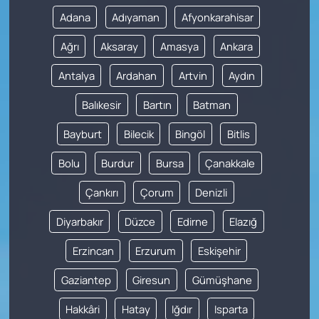
Adana
Adıyaman
Afyonkarahisar
Ağrı
Aksaray
Amasya
Ankara
Antalya
Ardahan
Artvin
Aydın
Balıkesir
Bartın
Batman
Bayburt
Bilecik
Bingöl
Bitlis
Bolu
Burdur
Bursa
Çanakkale
Çankırı
Çorum
Denizli
Diyarbakır
Düzce
Edirne
Elazığ
Erzincan
Erzurum
Eskişehir
Gaziantep
Giresun
Gümüşhane
Hakkâri
Hatay
Iğdır
Isparta