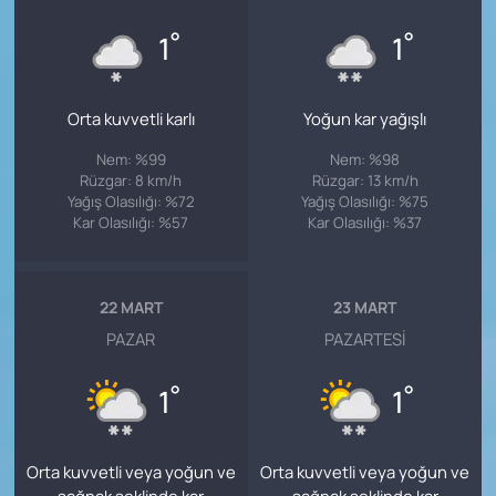
°
°
1
1
Orta kuvvetli karlı
Yoğun kar yağışlı
Nem: %99
Nem: %98
Rüzgar: 8 km/h
Rüzgar: 13 km/h
Yağış Olasılığı: %72
Yağış Olasılığı: %75
Kar Olasılığı: %57
Kar Olasılığı: %37
22 MART
23 MART
PAZAR
PAZARTESI
°
°
1
1
Orta kuvvetli veya yoğun ve
Orta kuvvetli veya yoğun ve
sağnak şeklinde kar
sağnak şeklinde kar