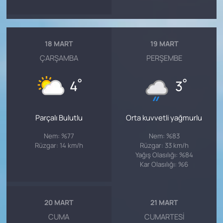
18 MART
19 MART
ÇARŞAMBA
PERŞEMBE
°
°
4
3
Parçalı Bulutlu
Orta kuvvetli yağmurlu
Nem: %77
Nem: %83
Rüzgar: 14 km/h
Rüzgar: 33 km/h
Yağış Olasılığı: %84
Kar Olasılığı: %6
20 MART
21 MART
CUMA
CUMARTESI