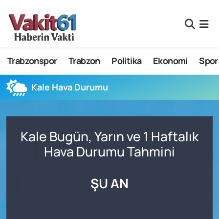
Nöbetçi Eczaneler
Trabzonspor
Trabzon
Politika
Ekonomi
Spor
Hava Durumu
Namaz Vakitleri
Kale Hava Durumu
Trafik Durumu
Kale Bugün, Yarın ve 1 Haftalık
Süper Lig Puan Durumu ve Fikstür
Hava Durumu Tahmini
Tüm Manşetler
ŞU AN
Son Dakika Haberleri
Haber Arşivi