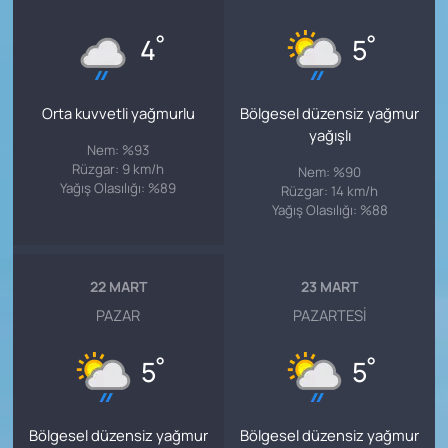
°
°
4
5
Orta kuvvetli yağmurlu
Bölgesel düzensiz yağmur
yağışlı
Nem: %93
Rüzgar: 9 km/h
Nem: %90
Yağış Olasılığı: %89
Rüzgar: 14 km/h
Yağış Olasılığı: %88
22 MART
23 MART
PAZAR
PAZARTESI
°
°
5
5
Bölgesel düzensiz yağmur
Bölgesel düzensiz yağmur