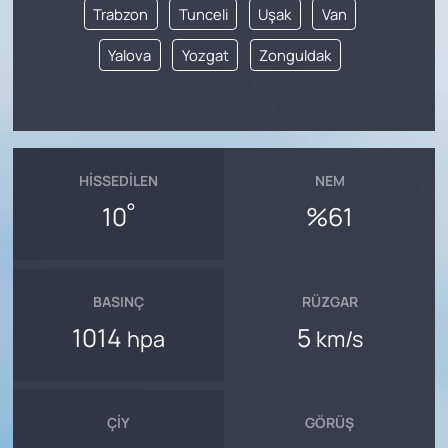
Trabzon
Tunceli
Uşak
Van
Yalova
Yozgat
Zonguldak
HISSEDILEN
NEM
°
10
%61
BASINÇ
RÜZGAR
1014
5
hpa
km/s
ÇIY
GÖRÜŞ