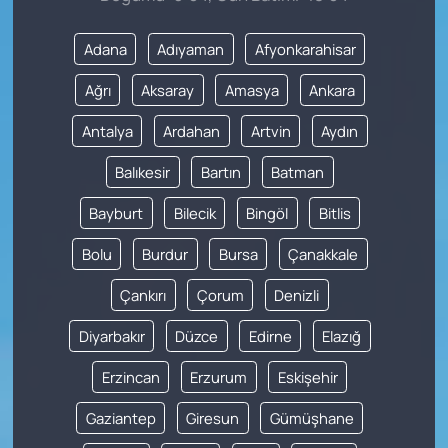
Adana
Adıyaman
Afyonkarahisar
Ağrı
Aksaray
Amasya
Ankara
Antalya
Ardahan
Artvin
Aydın
Balıkesir
Bartın
Batman
Bayburt
Bilecik
Bingöl
Bitlis
Bolu
Burdur
Bursa
Çanakkale
Çankırı
Çorum
Denizli
Diyarbakır
Düzce
Edirne
Elazığ
Erzincan
Erzurum
Eskişehir
Gaziantep
Giresun
Gümüşhane