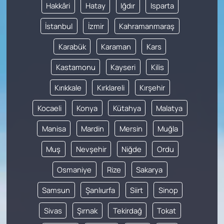
Hakkâri
Hatay
Iğdır
Isparta
İstanbul
İzmir
Kahramanmaraş
Karabük
Karaman
Kars
Kastamonu
Kayseri
Kilis
Kırıkkale
Kırklareli
Kırşehir
Kocaeli
Konya
Kütahya
Malatya
Manisa
Mardin
Mersin
Muğla
Muş
Nevşehir
Niğde
Ordu
Osmaniye
Rize
Sakarya
Samsun
Şanlıurfa
Siirt
Sinop
Sivas
Şırnak
Tekirdağ
Tokat