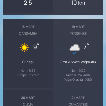
2.5
10
km
18 MART
19 MART
ÇARŞAMBA
PERŞEMBE
°
°
9
7
Güneşli
Orta kuvvetli yağmurlu
Nem: %65
Nem: %72
Rüzgar: 13 km/h
Rüzgar: 24 km/h
Yağış Olasılığı: %80
20 MART
21 MART
CUMA
CUMARTESI