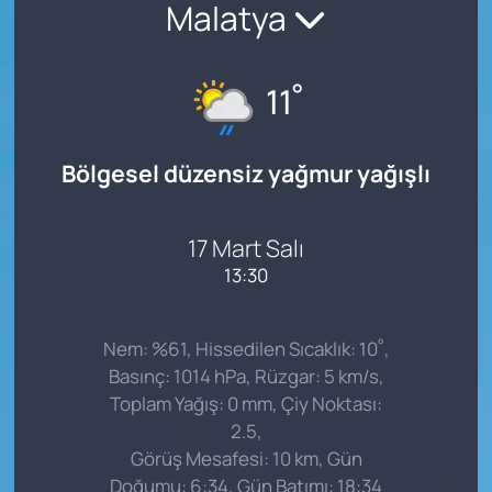
Malatya
°
11
Bölgesel düzensiz yağmur yağışlı
17 Mart Salı
13:30
°
Nem: %61, Hissedilen Sıcaklık: 10
,
Basınç: 1014 hPa, Rüzgar: 5 km/s,
Toplam Yağış: 0 mm, Çiy Noktası:
2.5,
Görüş Mesafesi: 10 km, Gün
Doğumu: 6:34, Gün Batımı: 18:34