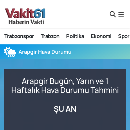
Nöbetçi Eczaneler
Trabzonspor
Trabzon
Politika
Ekonomi
Spor
Hava Durumu
Namaz Vakitleri
Arapgir Hava Durumu
Trafik Durumu
Arapgir Bugün, Yarın ve 1
Süper Lig Puan Durumu ve Fikstür
Haftalık Hava Durumu Tahmini
Tüm Manşetler
ŞU AN
Son Dakika Haberleri
Haber Arşivi