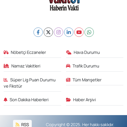
Nöbetçi Eczaneler
Hava Durumu
Namaz Vakitleri
Trafik Durumu
Süper Lig Puan Durumu
Tüm Manşetler
ve Fikstür
Son Dakika Haberleri
Haber Arşivi
RSS
Copyright © 2025. Her hakkı saklıdır.