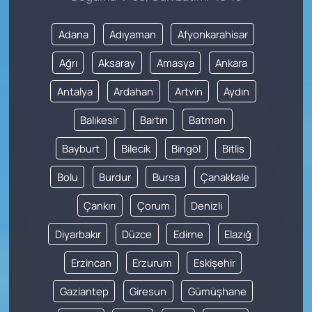
Adana
Adıyaman
Afyonkarahisar
Ağrı
Aksaray
Amasya
Ankara
Antalya
Ardahan
Artvin
Aydın
Balıkesir
Bartın
Batman
Bayburt
Bilecik
Bingöl
Bitlis
Bolu
Burdur
Bursa
Çanakkale
Çankırı
Çorum
Denizli
Diyarbakır
Düzce
Edirne
Elazığ
Erzincan
Erzurum
Eskişehir
Gaziantep
Giresun
Gümüşhane