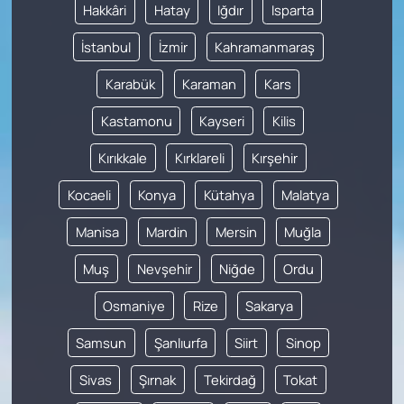
Hakkâri
Hatay
Iğdır
Isparta
İstanbul
İzmir
Kahramanmaraş
Karabük
Karaman
Kars
Kastamonu
Kayseri
Kilis
Kırıkkale
Kırklareli
Kırşehir
Kocaeli
Konya
Kütahya
Malatya
Manisa
Mardin
Mersin
Muğla
Muş
Nevşehir
Niğde
Ordu
Osmaniye
Rize
Sakarya
Samsun
Şanlıurfa
Siirt
Sinop
Sivas
Şırnak
Tekirdağ
Tokat