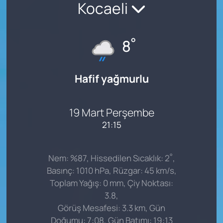
Kocaeli
°
8
Hafif yağmurlu
19 Mart Perşembe
21:15
°
Nem: %87, Hissedilen Sıcaklık: 2
,
Basınç: 1010 hPa, Rüzgar: 45 km/s,
Toplam Yağış: 0 mm, Çiy Noktası:
3.8,
Görüş Mesafesi: 3.3 km, Gün
Doğumu: 7:08, Gün Batımı: 19:13