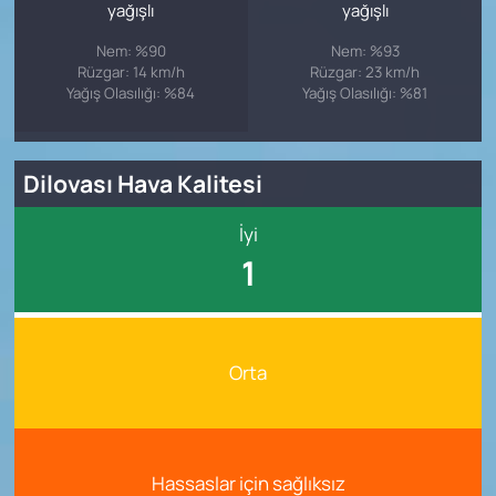
yağışlı
yağışlı
Nem: %90
Nem: %93
Rüzgar: 14 km/h
Rüzgar: 23 km/h
Yağış Olasılığı: %84
Yağış Olasılığı: %81
Dilovası Hava Kalitesi
İyi
1
Orta
Hassaslar için sağlıksız