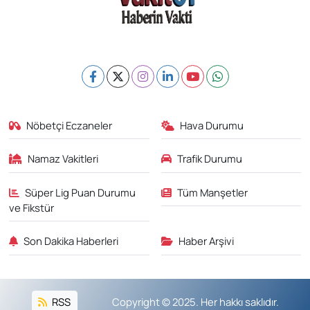
Nöbetçi Eczaneler
Hava Durumu
Namaz Vakitleri
Trafik Durumu
Süper Lig Puan Durumu
Tüm Manşetler
ve Fikstür
Son Dakika Haberleri
Haber Arşivi
RSS
Copyright © 2025. Her hakkı saklıdır.