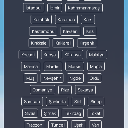
İstanbul
İzmir
Kahramanmaraş
Karabük
Karaman
Kars
Kastamonu
Kayseri
Kilis
Kırıkkale
Kırklareli
Kırşehir
Kocaeli
Konya
Kütahya
Malatya
Manisa
Mardin
Mersin
Muğla
Muş
Nevşehir
Niğde
Ordu
Osmaniye
Rize
Sakarya
Samsun
Şanlıurfa
Siirt
Sinop
Sivas
Şırnak
Tekirdağ
Tokat
Trabzon
Tunceli
Uşak
Van