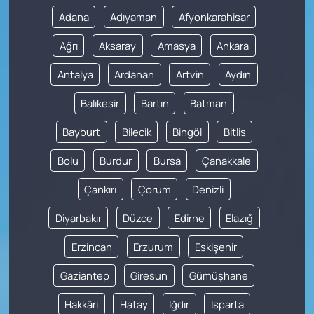
Adana
Adıyaman
Afyonkarahisar
Ağrı
Aksaray
Amasya
Ankara
Antalya
Ardahan
Artvin
Aydın
Balıkesir
Bartın
Batman
Bayburt
Bilecik
Bingöl
Bitlis
Bolu
Burdur
Bursa
Çanakkale
Çankırı
Çorum
Denizli
Diyarbakır
Düzce
Edirne
Elazığ
Erzincan
Erzurum
Eskişehir
Gaziantep
Giresun
Gümüşhane
Hakkâri
Hatay
Iğdır
Isparta