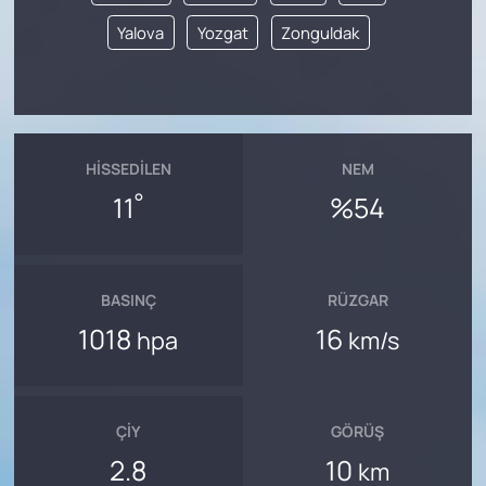
Yalova
Yozgat
Zonguldak
HISSEDILEN
NEM
°
11
%54
BASINÇ
RÜZGAR
1018
16
hpa
km/s
ÇIY
GÖRÜŞ
2.8
10
km