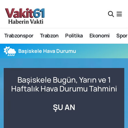
Nöbetçi Eczaneler
Trabzonspor
Trabzon
Politika
Ekonomi
Spor
Hava Durumu
Namaz Vakitleri
Başiskele Hava Durumu
Trafik Durumu
Başiskele Bugün, Yarın ve 1
Süper Lig Puan Durumu ve Fikstür
Haftalık Hava Durumu Tahmini
Tüm Manşetler
ŞU AN
Son Dakika Haberleri
Haber Arşivi