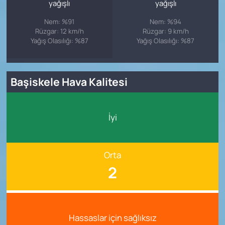
yağışlı
yağışlı
Nem: %91
Nem: %94
Rüzgar: 12 km/h
Rüzgar: 9 km/h
Yağış Olasılığı: %87
Yağış Olasılığı: %87
Başiskele Hava Kalitesi
İyi
Orta
2
Hassaslar için sağlıksız