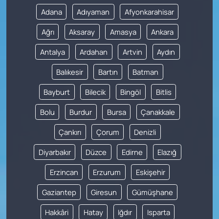
Adana
Adıyaman
Afyonkarahisar
Ağrı
Aksaray
Amasya
Ankara
Antalya
Ardahan
Artvin
Aydın
Balıkesir
Bartın
Batman
Bayburt
Bilecik
Bingöl
Bitlis
Bolu
Burdur
Bursa
Çanakkale
Çankırı
Çorum
Denizli
Diyarbakır
Düzce
Edirne
Elazığ
Erzincan
Erzurum
Eskişehir
Gaziantep
Giresun
Gümüşhane
Hakkâri
Hatay
Iğdır
Isparta