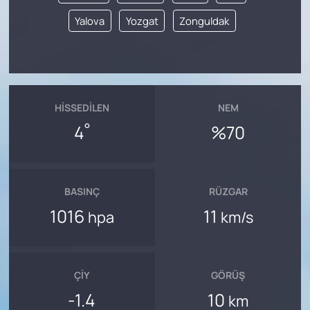
Yalova
Yozgat
Zonguldak
HISSEDILEN
NEM
°
4
%70
BASINÇ
RÜZGAR
1016
11
hpa
km/s
ÇIY
GÖRÜŞ
-1.4
10
km