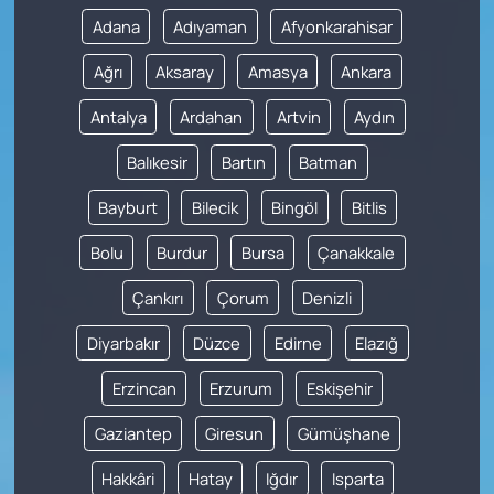
Adana
Adıyaman
Afyonkarahisar
Ağrı
Aksaray
Amasya
Ankara
Antalya
Ardahan
Artvin
Aydın
Balıkesir
Bartın
Batman
Bayburt
Bilecik
Bingöl
Bitlis
Bolu
Burdur
Bursa
Çanakkale
Çankırı
Çorum
Denizli
Diyarbakır
Düzce
Edirne
Elazığ
Erzincan
Erzurum
Eskişehir
Gaziantep
Giresun
Gümüşhane
Hakkâri
Hatay
Iğdır
Isparta