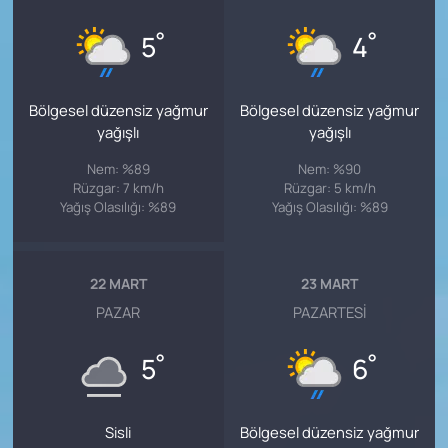
°
°
5
4
Bölgesel düzensiz yağmur
Bölgesel düzensiz yağmur
yağışlı
yağışlı
Nem: %89
Nem: %90
Rüzgar: 7 km/h
Rüzgar: 5 km/h
Yağış Olasılığı: %89
Yağış Olasılığı: %89
22 MART
23 MART
PAZAR
PAZARTESI
°
°
5
6
Sisli
Bölgesel düzensiz yağmur