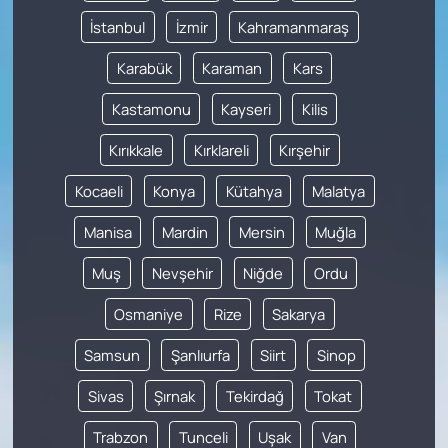
İstanbul
İzmir
Kahramanmaraş
Karabük
Karaman
Kars
Kastamonu
Kayseri
Kilis
Kırıkkale
Kırklareli
Kırşehir
Kocaeli
Konya
Kütahya
Malatya
Manisa
Mardin
Mersin
Muğla
Muş
Nevşehir
Niğde
Ordu
Osmaniye
Rize
Sakarya
Samsun
Şanlıurfa
Siirt
Sinop
Sivas
Şırnak
Tekirdağ
Tokat
Trabzon
Tunceli
Uşak
Van