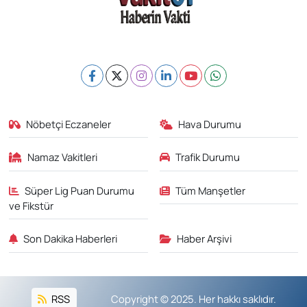
Nöbetçi Eczaneler
Hava Durumu
Namaz Vakitleri
Trafik Durumu
Süper Lig Puan Durumu
Tüm Manşetler
ve Fikstür
Son Dakika Haberleri
Haber Arşivi
RSS
Copyright © 2025. Her hakkı saklıdır.