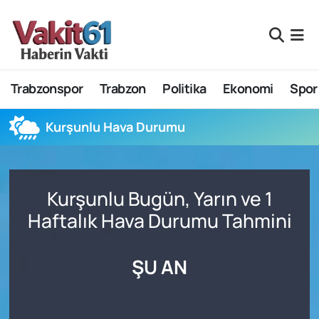
Nöbetçi Eczaneler
Trabzonspor
Trabzon
Politika
Ekonomi
Spor
Hava Durumu
Namaz Vakitleri
Kurşunlu Hava Durumu
Trafik Durumu
Kurşunlu Bugün, Yarın ve 1
Süper Lig Puan Durumu ve Fikstür
Haftalık Hava Durumu Tahmini
Tüm Manşetler
ŞU AN
Son Dakika Haberleri
Haber Arşivi