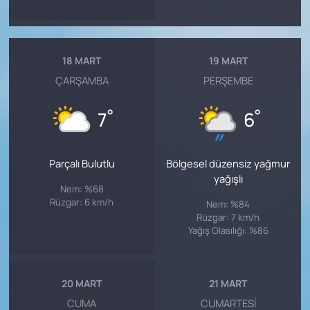
18 MART
19 MART
ÇARŞAMBA
PERŞEMBE
°
°
7
6
Parçalı Bulutlu
Bölgesel düzensiz yağmur
yağışlı
Nem: %68
Rüzgar: 6 km/h
Nem: %84
Rüzgar: 7 km/h
Yağış Olasılığı: %86
20 MART
21 MART
CUMA
CUMARTESI