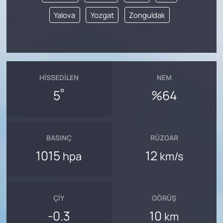
Yalova
Yozgat
Zonguldak
HISSEDILEN
NEM
°
5
%64
BASINÇ
RÜZGAR
1015
12
hpa
km/s
ÇIY
GÖRÜŞ
-0.3
10
km