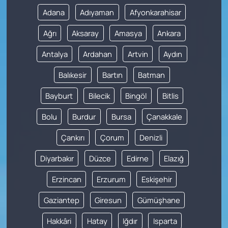
Adana
Adıyaman
Afyonkarahisar
Ağrı
Aksaray
Amasya
Ankara
Antalya
Ardahan
Artvin
Aydın
Balıkesir
Bartın
Batman
Bayburt
Bilecik
Bingöl
Bitlis
Bolu
Burdur
Bursa
Çanakkale
Çankırı
Çorum
Denizli
Diyarbakır
Düzce
Edirne
Elazığ
Erzincan
Erzurum
Eskişehir
Gaziantep
Giresun
Gümüşhane
Hakkâri
Hatay
Iğdır
Isparta