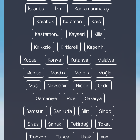
İstanbul
İzmir
Kahramanmaraş
Karabük
Karaman
Kars
Kastamonu
Kayseri
Kilis
Kırıkkale
Kırklareli
Kırşehir
Kocaeli
Konya
Kütahya
Malatya
Manisa
Mardin
Mersin
Muğla
Muş
Nevşehir
Niğde
Ordu
Osmaniye
Rize
Sakarya
Samsun
Şanlıurfa
Siirt
Sinop
Sivas
Şırnak
Tekirdağ
Tokat
Trabzon
Tunceli
Uşak
Van