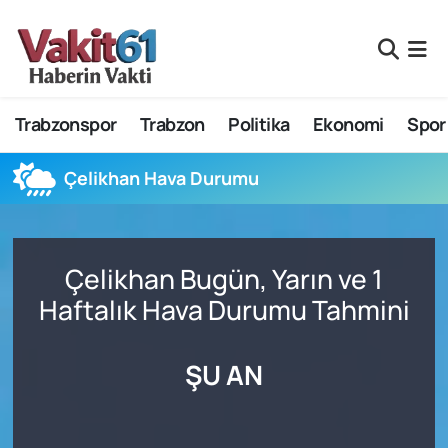
Nöbetçi Eczaneler
Trabzonspor
Trabzon
Politika
Ekonomi
Spor
Hava Durumu
Namaz Vakitleri
Çelikhan Hava Durumu
Trafik Durumu
Çelikhan Bugün, Yarın ve 1
Süper Lig Puan Durumu ve Fikstür
Haftalık Hava Durumu Tahmini
Tüm Manşetler
ŞU AN
Son Dakika Haberleri
Haber Arşivi