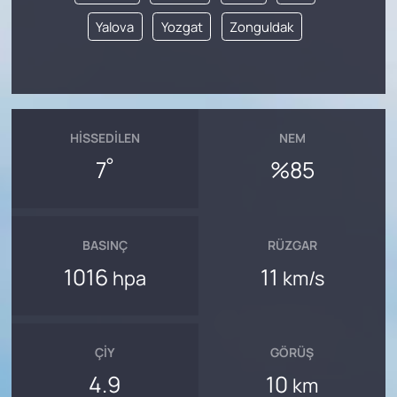
Yalova
Yozgat
Zonguldak
HISSEDILEN
NEM
°
7
%85
BASINÇ
RÜZGAR
1016
11
hpa
km/s
ÇIY
GÖRÜŞ
4.9
10
km