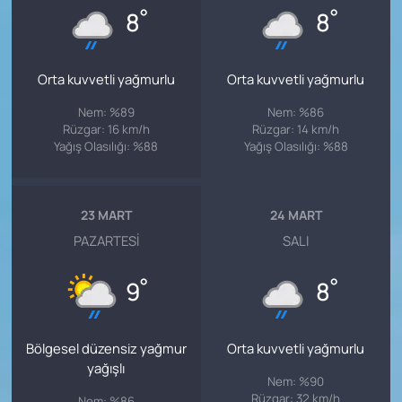
°
°
8
8
Orta kuvvetli yağmurlu
Orta kuvvetli yağmurlu
Nem: %89
Nem: %86
Rüzgar: 16 km/h
Rüzgar: 14 km/h
Yağış Olasılığı: %88
Yağış Olasılığı: %88
23 MART
24 MART
PAZARTESI
SALI
°
°
9
8
Bölgesel düzensiz yağmur
Orta kuvvetli yağmurlu
yağışlı
Nem: %90
Rüzgar: 32 km/h
Nem: %86