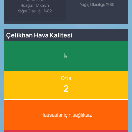
Yağış Olasılığı: %80
Rüzgar: 17 km/h
Yağış Olasılığı: %82
Çelikhan Hava Kalitesi
İyi
Orta
2
Hassaslar için sağlıksız