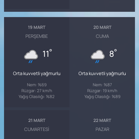
19 MART
20 MART
PERŞEMBE
CUMA
°
°
11
8
Orta kuvvetli yağmurlu
Orta kuvvetli yağmurlu
Nem: %69
Nem: %87
Rüzgar: 27 km/h
Rüzgar: 19 km/h
Yağış Olasılığı: %82
Yağış Olasılığı: %89
21 MART
22 MART
CUMARTESI
PAZAR