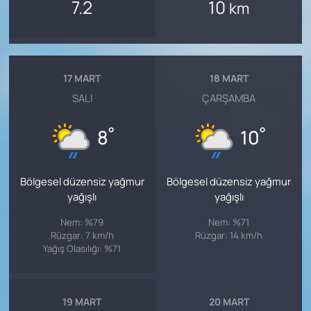
7.2
10
km
17 MART
18 MART
SALI
ÇARŞAMBA
°
°
8
10
Bölgesel düzensiz yağmur
Bölgesel düzensiz yağmur
yağışlı
yağışlı
Nem: %79
Nem: %71
Rüzgar: 7 km/h
Rüzgar: 14 km/h
Yağış Olasılığı: %71
19 MART
20 MART