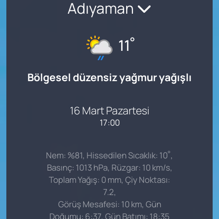
Adıyaman
°
11
Bölgesel düzensiz yağmur yağışlı
16 Mart Pazartesi
17:00
°
Nem: %81, Hissedilen Sıcaklık: 10
,
Basınç: 1013 hPa, Rüzgar: 10 km/s,
Toplam Yağış: 0 mm, Çiy Noktası:
7.2,
Görüş Mesafesi: 10 km, Gün
Doğumu: 6:37, Gün Batımı: 18:35