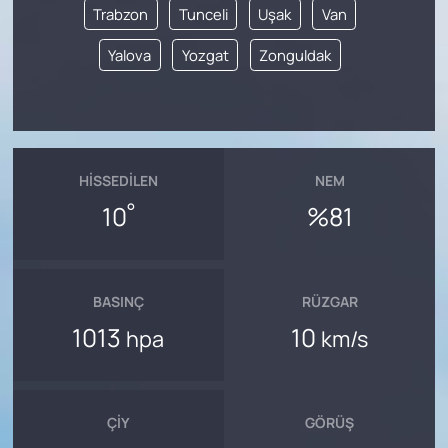
Trabzon
Tunceli
Uşak
Van
Yalova
Yozgat
Zonguldak
HISSEDILEN
NEM
°
10
%81
BASINÇ
RÜZGAR
1013
10
hpa
km/s
ÇIY
GÖRÜŞ