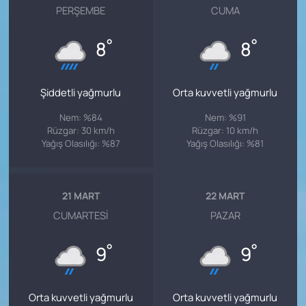
PERŞEMBE
CUMA
°
°
8
8
Şiddetli yağmurlu
Orta kuvvetli yağmurlu
Nem: %84
Nem: %91
Rüzgar: 30 km/h
Rüzgar: 10 km/h
Yağış Olasılığı: %87
Yağış Olasılığı: %81
21 MART
22 MART
CUMARTESI
PAZAR
°
°
9
9
Orta kuvvetli yağmurlu
Orta kuvvetli yağmurlu