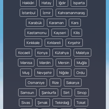
Hakkâri
Hatay
Iğdır
Isparta
İstanbul
İzmir
Kahramanmaraş
Karabük
Karaman
Kars
Kastamonu
Kayseri
Kilis
Kırıkkale
Kırklareli
Kırşehir
Kocaeli
Konya
Kütahya
Malatya
Manisa
Mardin
Mersin
Muğla
Muş
Nevşehir
Niğde
Ordu
Osmaniye
Rize
Sakarya
Samsun
Şanlıurfa
Siirt
Sinop
Sivas
Şırnak
Tekirdağ
Tokat