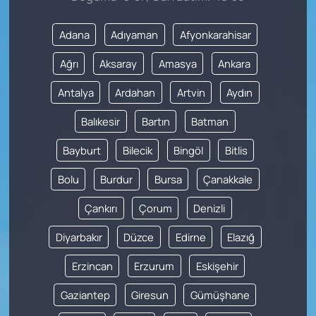
Adana
Adıyaman
Afyonkarahisar
Ağrı
Aksaray
Amasya
Ankara
Antalya
Ardahan
Artvin
Aydın
Balıkesir
Bartın
Batman
Bayburt
Bilecik
Bingöl
Bitlis
Bolu
Burdur
Bursa
Çanakkale
Çankırı
Çorum
Denizli
Diyarbakır
Düzce
Edirne
Elazığ
Erzincan
Erzurum
Eskişehir
Gaziantep
Giresun
Gümüşhane