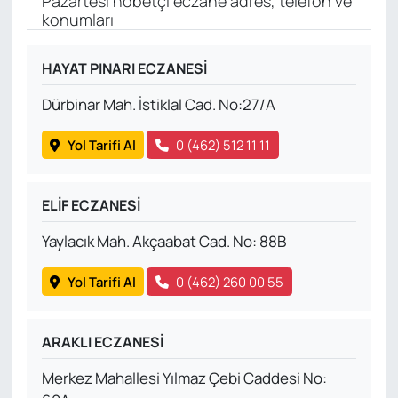
Pazartesi nöbetçi eczane adres, telefon ve
konumları
HAYAT PINARI ECZANESİ
Dürbinar Mah. İstiklal Cad. No:27/A
Yol Tarifi Al
0 (462) 512 11 11
ELİF ECZANESİ
Yaylacık Mah. Akçaabat Cad. No: 88B
Yol Tarifi Al
0 (462) 260 00 55
ARAKLI ECZANESİ
Merkez Mahallesi Yılmaz Çebi Caddesi No: