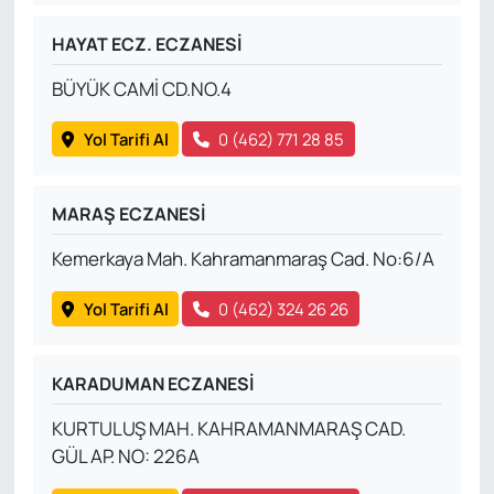
HAYAT ECZ. ECZANESİ
BÜYÜK CAMİ CD.NO.4
Yol Tarifi Al
0 (462) 771 28 85
MARAŞ ECZANESİ
Kemerkaya Mah. Kahramanmaraş Cad. No:6/A
Yol Tarifi Al
0 (462) 324 26 26
KARADUMAN ECZANESİ
KURTULUŞ MAH. KAHRAMANMARAŞ CAD.
GÜL AP. NO: 226A