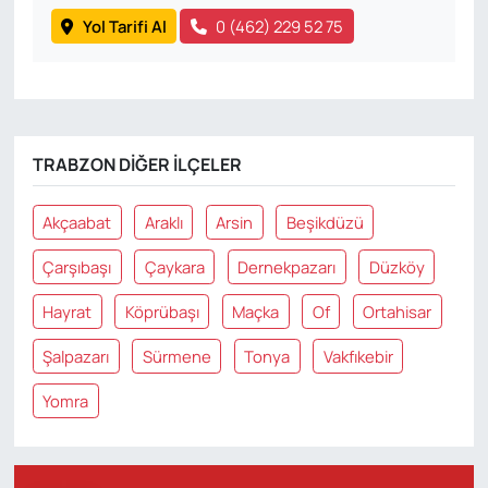
Yol Tarifi Al
0 (462) 229 52 75
TRABZON DIĞER İLÇELER
Akçaabat
Araklı
Arsin
Beşikdüzü
Çarşıbaşı
Çaykara
Dernekpazarı
Düzköy
Hayrat
Köprübaşı
Maçka
Of
Ortahisar
Şalpazarı
Sürmene
Tonya
Vakfıkebir
Yomra