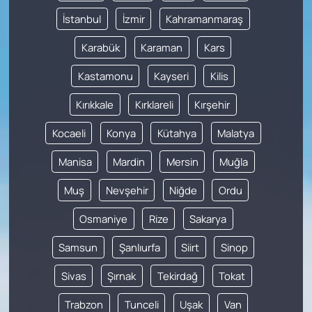
İstanbul
İzmir
Kahramanmaraş
Karabük
Karaman
Kars
Kastamonu
Kayseri
Kilis
Kırıkkale
Kırklareli
Kırşehir
Kocaeli
Konya
Kütahya
Malatya
Manisa
Mardin
Mersin
Muğla
Muş
Nevşehir
Niğde
Ordu
Osmaniye
Rize
Sakarya
Samsun
Şanlıurfa
Siirt
Sinop
Sivas
Şırnak
Tekirdağ
Tokat
Trabzon
Tunceli
Uşak
Van