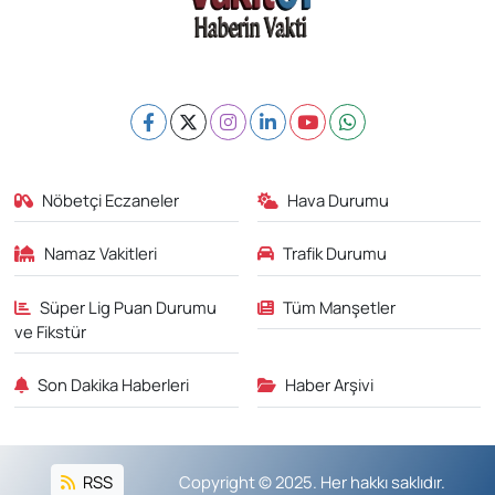
Nöbetçi Eczaneler
Hava Durumu
Namaz Vakitleri
Trafik Durumu
Süper Lig Puan Durumu
Tüm Manşetler
ve Fikstür
Son Dakika Haberleri
Haber Arşivi
RSS
Copyright © 2025. Her hakkı saklıdır.