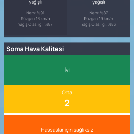
yağışlı
yağışlı
Nem: %91
Nem: %87
Rüzgar: 16 km/h
Rüzgar: 19 km/h
Yağış Olasılığı: %87
Yağış Olasılığı: %83
Soma Hava Kalitesi
İyi
Orta
2
Hassaslar için sağlıksız