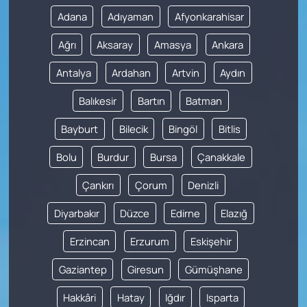
Adana
Adıyaman
Afyonkarahisar
Ağrı
Aksaray
Amasya
Ankara
Antalya
Ardahan
Artvin
Aydın
Balıkesir
Bartın
Batman
Bayburt
Bilecik
Bingöl
Bitlis
Bolu
Burdur
Bursa
Çanakkale
Çankırı
Çorum
Denizli
Diyarbakır
Düzce
Edirne
Elazığ
Erzincan
Erzurum
Eskişehir
Gaziantep
Giresun
Gümüşhane
Hakkâri
Hatay
Iğdır
Isparta