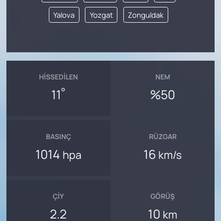
Yalova
Yozgat
Zonguldak
HISSEDILEN
NEM
°
11
%50
BASINÇ
RÜZGAR
1014
16
hpa
km/s
ÇIY
GÖRÜŞ
2.2
10
km