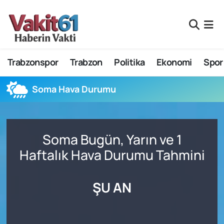
Nöbetçi Eczaneler
Trabzonspor
Trabzon
Politika
Ekonomi
Spor
Hava Durumu
Namaz Vakitleri
Soma Hava Durumu
Trafik Durumu
Soma Bugün, Yarın ve 1
Süper Lig Puan Durumu ve Fikstür
Haftalık Hava Durumu Tahmini
Tüm Manşetler
ŞU AN
Son Dakika Haberleri
Haber Arşivi