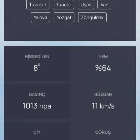
Trabzon
Tunceli
Uşak
Van
Yalova
Yozgat
Zonguldak
HISSEDILEN
NEM
°
8
%64
BASINÇ
RÜZGAR
1013
11
hpa
km/s
ÇIY
GÖRÜŞ