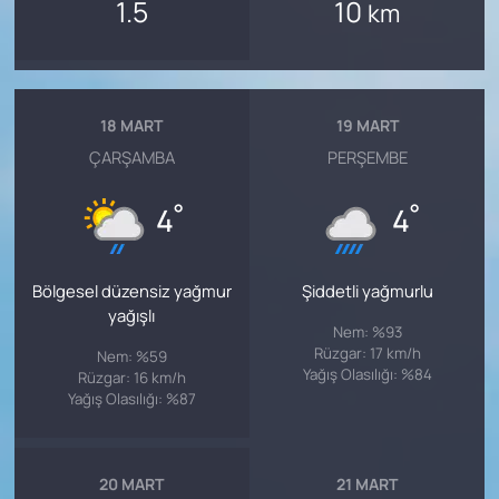
1.5
10
km
18 MART
19 MART
ÇARŞAMBA
PERŞEMBE
°
°
4
4
Bölgesel düzensiz yağmur
Şiddetli yağmurlu
yağışlı
Nem: %93
Rüzgar: 17 km/h
Nem: %59
Yağış Olasılığı: %84
Rüzgar: 16 km/h
Yağış Olasılığı: %87
20 MART
21 MART