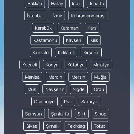
Hakkâri
Hatay
Iğdır
Isparta
İstanbul
İzmir
Kahramanmaraş
Karabük
Karaman
Kars
Kastamonu
Kayseri
Kilis
Kırıkkale
Kırklareli
Kırşehir
Kocaeli
Konya
Kütahya
Malatya
Manisa
Mardin
Mersin
Muğla
Muş
Nevşehir
Niğde
Ordu
Osmaniye
Rize
Sakarya
Samsun
Şanlıurfa
Siirt
Sinop
Sivas
Şırnak
Tekirdağ
Tokat