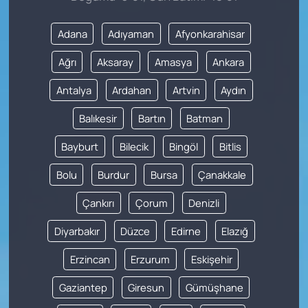
Adana
Adıyaman
Afyonkarahisar
Ağrı
Aksaray
Amasya
Ankara
Antalya
Ardahan
Artvin
Aydın
Balıkesir
Bartın
Batman
Bayburt
Bilecik
Bingöl
Bitlis
Bolu
Burdur
Bursa
Çanakkale
Çankırı
Çorum
Denizli
Diyarbakır
Düzce
Edirne
Elazığ
Erzincan
Erzurum
Eskişehir
Gaziantep
Giresun
Gümüşhane