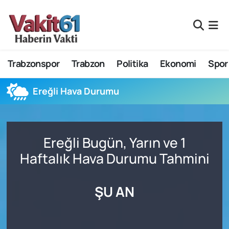
Nöbetçi Eczaneler
Trabzonspor
Trabzon
Politika
Ekonomi
Spor
Hava Durumu
Namaz Vakitleri
Ereğli Hava Durumu
Trafik Durumu
Ereğli Bugün, Yarın ve 1
Süper Lig Puan Durumu ve Fikstür
Haftalık Hava Durumu Tahmini
Tüm Manşetler
ŞU AN
Son Dakika Haberleri
Haber Arşivi