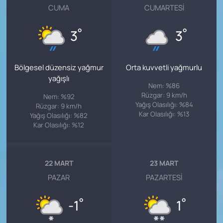
CUMA
CUMARTESI
°
°
3
3
Bölgesel düzensiz yağmur
Orta kuvvetli yağmurlu
yağışlı
Nem: %86
Rüzgar: 9 km/h
Nem: %92
Yağış Olasılığı: %84
Rüzgar: 9 km/h
Kar Olasılığı: %13
Yağış Olasılığı: %82
Kar Olasılığı: %12
22 MART
23 MART
PAZAR
PAZARTESI
°
°
-1
1