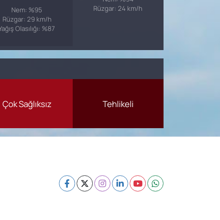
Rüzgar: 24 km/h
Nem: %95
Rüzgar: 29 km/h
Yağış Olasılığı: %87
Çok Sağlıksız
Tehlikeli