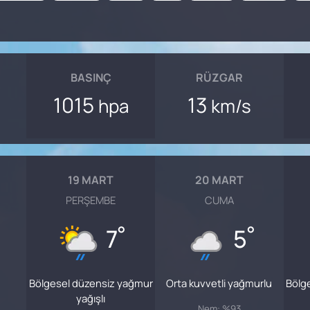
BASINÇ
RÜZGAR
1015
13
hpa
km/s
19 MART
20 MART
PERŞEMBE
CUMA
°
°
7
5
Bölgesel düzensiz yağmur
Orta kuvvetli yağmurlu
Bölg
yağışlı
Nem: %93