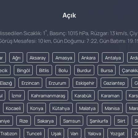
Açık
°
ssedilen Sıcaklık: 1
, Basınç: 1015 hPa, Rüzgar: 13 km/s, Çiy
Görüş Mesafesi: 10 km, Gün Doğumu: 7:22, Gün Batımı: 19:1
ar
Ağrı
Aksaray
Amasya
Ankara
Antalya
Ard
lecik
Bingöl
Bitlis
Bolu
Burdur
Bursa
Çanakk
Elazığ
Erzincan
Erzurum
Eskişehir
Gaziantep
G
ul
İzmir
Kahramanmaraş
Karabük
Karaman
Kars
Kocaeli
Konya
Kütahya
Malatya
Manisa
Mar
niye
Rize
Sakarya
Samsun
Şanlıurfa
Siirt
S
Trabzon
Tunceli
Uşak
Van
Yalova
Yozgat
Z