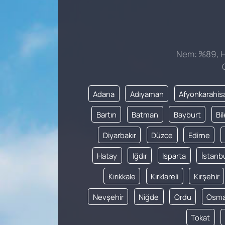
Nem: %89, Hi
Adana
Adıyaman
Afyonkarahis
Bartın
Batman
Bayburt
Bi
Diyarbakır
Düzce
Edirne
Hatay
Iğdır
Isparta
İstanb
Kırıkkale
Kırklareli
Kırşehir
Nevşehir
Niğde
Ordu
Osma
Tokat