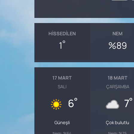
HISSEDILEN
NEM
°
1
%89
17 MART
18 MART
SALI
ÇARŞAMBA
°
°
6
7
Güneşli
Çok bulutlu
Nem: %64
Nem: %75