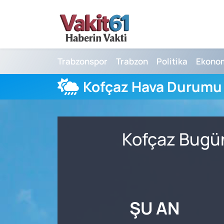
Nöbetçi Eczaneler
Trabzonspor
Trabzon
Politika
Ekono
Hava Durumu
Kofçaz Hava Durumu
Namaz Vakitleri
Trafik Durumu
Kofçaz Bugün
Süper Lig Puan Durumu ve Fikstür
Tüm Manşetler
Son Dakika Haberleri
ŞU AN
Haber Arşivi