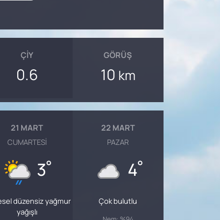
ÇIY
GÖRÜŞ
0.6
10
km
21 MART
22 MART
CUMARTESI
PAZAR
°
°
3
4
esel düzensiz yağmur
Çok bulutlu
yağışlı
Nem: %94