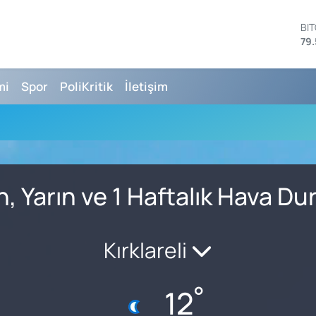
BI
79.
DO
45
EU
mi
Spor
PoliKritik
İletişim
53
ST
61
G.
68
Bİ
14
, Yarın ve 1 Haftalık Hava D
Kırklareli
°
12