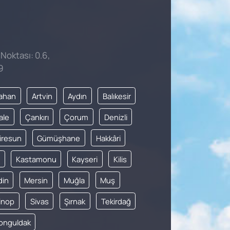
 Noktası: 0.6,
9
ahan
Artvin
Aydın
Balıkesir
ale
Çankırı
Çorum
Denizli
iresun
Gümüşhane
Hakkâri
Kastamonu
Kayseri
Kilis
din
Mersin
Muğla
Muş
inop
Sivas
Şırnak
Tekirdağ
onguldak