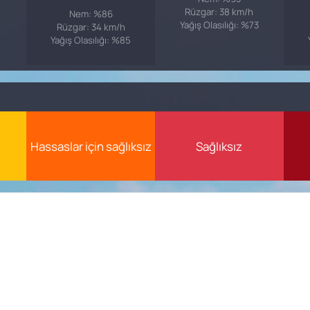
Rüzgar: 38 km/h
Nem: %86
Yağış Olasılığı: %73
Rüzgar: 34 km/h
Yağış Olasılığı: %85
Hassaslar için sağlıksız
Sağlıksız