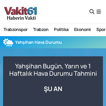
Nöbetçi Eczaneler
Trabzonspor
Trabzon
Politika
Ekonomi
Spor
Hava Durumu
Namaz Vakitleri
Yahşihan Hava Durumu
Trafik Durumu
Yahşihan Bugün, Yarın ve 1
Süper Lig Puan Durumu ve Fikstür
Haftalık Hava Durumu Tahmini
Tüm Manşetler
ŞU AN
Son Dakika Haberleri
Haber Arşivi