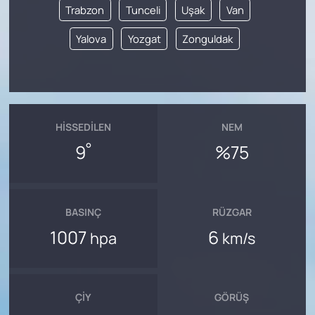
Trabzon
Tunceli
Uşak
Van
Yalova
Yozgat
Zonguldak
HISSEDILEN
NEM
°
9
%75
BASINÇ
RÜZGAR
1007
6
hpa
km/s
ÇIY
GÖRÜŞ