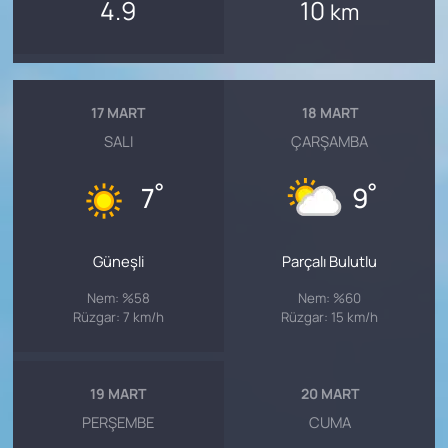
4.9
10
km
17 MART
18 MART
SALI
ÇARŞAMBA
°
°
7
9
Güneşli
Parçalı Bulutlu
Nem: %58
Nem: %60
Rüzgar: 7 km/h
Rüzgar: 15 km/h
19 MART
20 MART
PERŞEMBE
CUMA