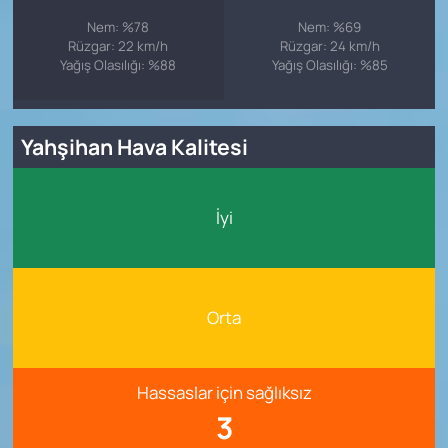
Nem: %78
Nem: %69
Rüzgar: 22 km/h
Rüzgar: 24 km/h
Yağış Olasılığı: %88
Yağış Olasılığı: %85
Yahşihan Hava Kalitesi
İyi
Orta
Hassaslar için sağlıksız
3