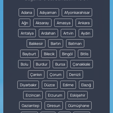
Adana
Adıyaman
Afyonkarahisar
Ağrı
Aksaray
Amasya
Ankara
Antalya
Ardahan
Artvin
Aydın
Balıkesir
Bartın
Batman
Bayburt
Bilecik
Bingöl
Bitlis
Bolu
Burdur
Bursa
Çanakkale
Çankırı
Çorum
Denizli
Diyarbakır
Düzce
Edirne
Elazığ
Erzincan
Erzurum
Eskişehir
Gaziantep
Giresun
Gümüşhane