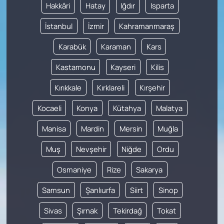
Hakkâri
Hatay
Iğdır
Isparta
İstanbul
İzmir
Kahramanmaraş
Karabük
Karaman
Kars
Kastamonu
Kayseri
Kilis
Kırıkkale
Kırklareli
Kırşehir
Kocaeli
Konya
Kütahya
Malatya
Manisa
Mardin
Mersin
Muğla
Muş
Nevşehir
Niğde
Ordu
Osmaniye
Rize
Sakarya
Samsun
Şanlıurfa
Siirt
Sinop
Sivas
Şırnak
Tekirdağ
Tokat