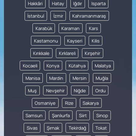
Hakkâri
Hatay
Iğdır
Isparta
İstanbul
İzmir
Kahramanmaraş
Karabük
Karaman
Kars
Kastamonu
Kayseri
Kilis
Kırıkkale
Kırklareli
Kırşehir
Kocaeli
Konya
Kütahya
Malatya
Manisa
Mardin
Mersin
Muğla
Muş
Nevşehir
Niğde
Ordu
Osmaniye
Rize
Sakarya
Samsun
Şanlıurfa
Siirt
Sinop
Sivas
Şırnak
Tekirdağ
Tokat