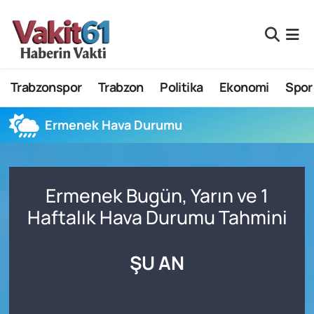
Nöbetçi Eczaneler
Trabzonspor
Trabzon
Politika
Ekonomi
Spor
Hava Durumu
Namaz Vakitleri
Ermenek Hava Durumu
Trafik Durumu
Ermenek Bugün, Yarın ve 1
Süper Lig Puan Durumu ve Fikstür
Haftalık Hava Durumu Tahmini
Tüm Manşetler
ŞU AN
Son Dakika Haberleri
Haber Arşivi