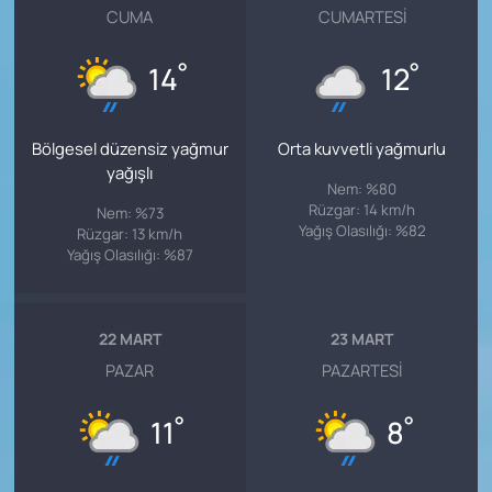
CUMA
CUMARTESI
°
°
14
12
Bölgesel düzensiz yağmur
Orta kuvvetli yağmurlu
yağışlı
Nem: %80
Rüzgar: 14 km/h
Nem: %73
Yağış Olasılığı: %82
Rüzgar: 13 km/h
Yağış Olasılığı: %87
22 MART
23 MART
PAZAR
PAZARTESI
°
°
11
8