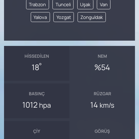
Trabzon
Tunceli
Uşak
Van
Yalova
Yozgat
Zonguldak
HISSEDILEN
NEM
°
18
%54
BASINÇ
RÜZGAR
1012
14
hpa
km/s
ÇIY
GÖRÜŞ