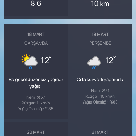
8.6
10
km
18 MART
19 MART
ÇARŞAMBA
PERŞEMBE
°
°
12
12
Bölgesel düzensiz yağmur
Orta kuvvetli yağmurlu
yağışlı
Nem: %81
Rüzgar: 15 km/h
Nem: %57
Yağış Olasılığı: %88
Rüzgar: 11 km/h
Yağış Olasılığı: %85
20 MART
21 MART