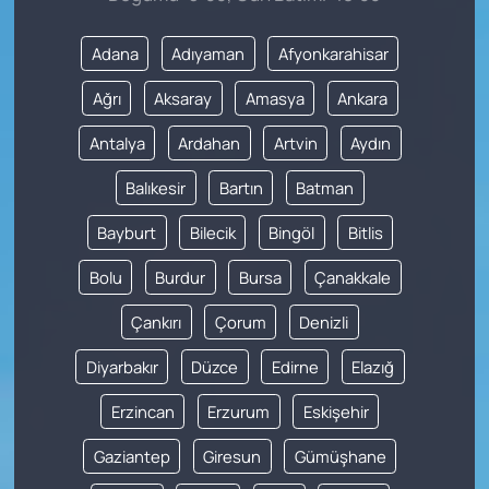
Adana
Adıyaman
Afyonkarahisar
Ağrı
Aksaray
Amasya
Ankara
Antalya
Ardahan
Artvin
Aydın
Balıkesir
Bartın
Batman
Bayburt
Bilecik
Bingöl
Bitlis
Bolu
Burdur
Bursa
Çanakkale
Çankırı
Çorum
Denizli
Diyarbakır
Düzce
Edirne
Elazığ
Erzincan
Erzurum
Eskişehir
Gaziantep
Giresun
Gümüşhane