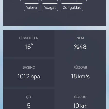
Yalova
Yozgat
Zonguldak
HISSEDILEN
NEM
°
16
%48
BASINÇ
RÜZGAR
1012
18
hpa
km/s
ÇIY
GÖRÜŞ
5
10
km