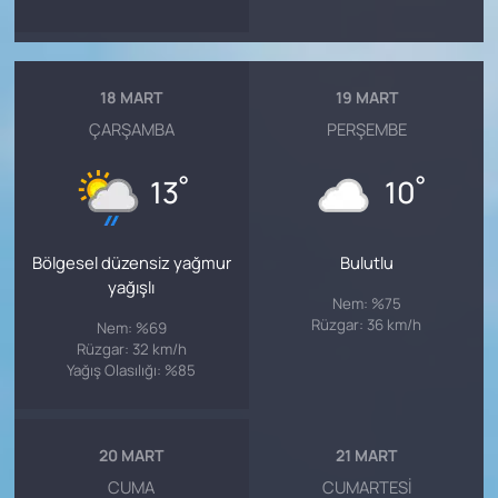
18 MART
19 MART
ÇARŞAMBA
PERŞEMBE
°
°
13
10
Bölgesel düzensiz yağmur
Bulutlu
yağışlı
Nem: %75
Rüzgar: 36 km/h
Nem: %69
Rüzgar: 32 km/h
Yağış Olasılığı: %85
20 MART
21 MART
CUMA
CUMARTESI