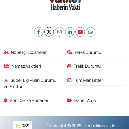
Nöbetçi Eczaneler
Hava Durumu
Namaz Vakitleri
Trafik Durumu
Süper Lig Puan Durumu
Tüm Manşetler
ve Fikstür
Son Dakika Haberleri
Haber Arşivi
RSS
Copyright © 2025. Her hakkı saklıdır.