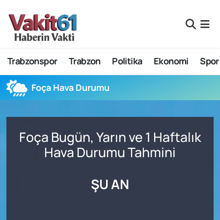
Nöbetçi Eczaneler
Trabzonspor
Trabzon
Politika
Ekonomi
Spor
Hava Durumu
Namaz Vakitleri
Foça Hava Durumu
Trafik Durumu
Foça Bugün, Yarın ve 1 Haftalık
Süper Lig Puan Durumu ve Fikstür
Hava Durumu Tahmini
Tüm Manşetler
ŞU AN
Son Dakika Haberleri
Haber Arşivi