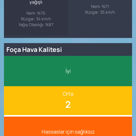
yağışlı
Nem: %71
Rüzgar: 35 km/h
Nem: %76
Rüzgar: 34 km/h
Yağış Olasılığı: %87
Foça Hava Kalitesi
İyi
Orta
2
Hassaslar için sağlıksız