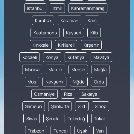
İstanbul
İzmir
Kahramanmaraş
Karabük
Karaman
Kars
Kastamonu
Kayseri
Kilis
Kırıkkale
Kırklareli
Kırşehir
Kocaeli
Konya
Kütahya
Malatya
Manisa
Mardin
Mersin
Muğla
Muş
Nevşehir
Niğde
Ordu
Osmaniye
Rize
Sakarya
Samsun
Şanlıurfa
Siirt
Sinop
Sivas
Şırnak
Tekirdağ
Tokat
Trabzon
Tunceli
Uşak
Van