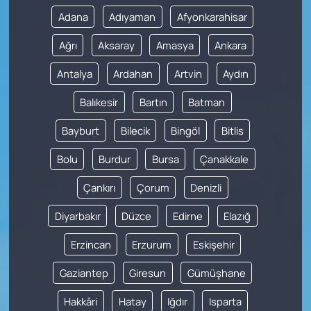
Adana
Adıyaman
Afyonkarahisar
Ağrı
Aksaray
Amasya
Ankara
Antalya
Ardahan
Artvin
Aydın
Balıkesir
Bartın
Batman
Bayburt
Bilecik
Bingöl
Bitlis
Bolu
Burdur
Bursa
Çanakkale
Çankırı
Çorum
Denizli
Diyarbakır
Düzce
Edirne
Elazığ
Erzincan
Erzurum
Eskişehir
Gaziantep
Giresun
Gümüşhane
Hakkâri
Hatay
Iğdır
Isparta