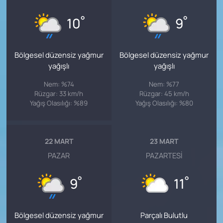
°
°
10
9
Bölgesel düzensiz yağmur
Bölgesel düzensiz yağmur
yağışlı
yağışlı
Nem: %74
Nem: %77
Rüzgar: 33 km/h
Rüzgar: 45 km/h
Yağış Olasılığı: %89
Yağış Olasılığı: %80
22 MART
23 MART
PAZAR
PAZARTESI
°
°
9
11
Bölgesel düzensiz yağmur
Parçalı Bulutlu