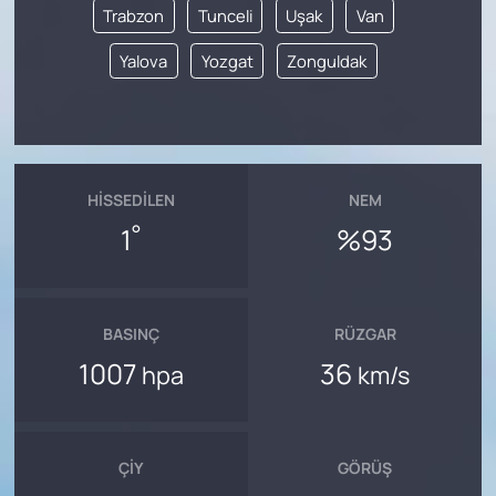
Trabzon
Tunceli
Uşak
Van
Yalova
Yozgat
Zonguldak
HISSEDILEN
NEM
°
1
%93
BASINÇ
RÜZGAR
1007
36
hpa
km/s
ÇIY
GÖRÜŞ