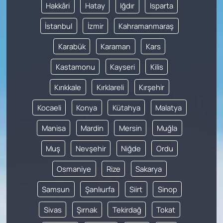
Hakkâri
Hatay
Iğdır
Isparta
İstanbul
İzmir
Kahramanmaraş
Karabük
Karaman
Kars
Kastamonu
Kayseri
Kilis
Kırıkkale
Kırklareli
Kırşehir
Kocaeli
Konya
Kütahya
Malatya
Manisa
Mardin
Mersin
Muğla
Muş
Nevşehir
Niğde
Ordu
Osmaniye
Rize
Sakarya
Samsun
Şanlıurfa
Siirt
Sinop
Sivas
Şırnak
Tekirdağ
Tokat