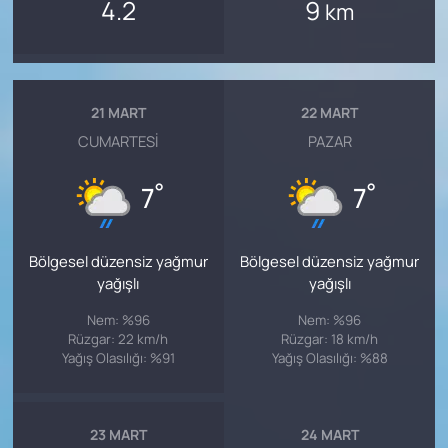
4.2
9
km
21 MART
22 MART
CUMARTESI
PAZAR
°
°
7
7
Bölgesel düzensiz yağmur
Bölgesel düzensiz yağmur
yağışlı
yağışlı
Nem: %96
Nem: %96
Rüzgar: 22 km/h
Rüzgar: 18 km/h
Yağış Olasılığı: %91
Yağış Olasılığı: %88
23 MART
24 MART