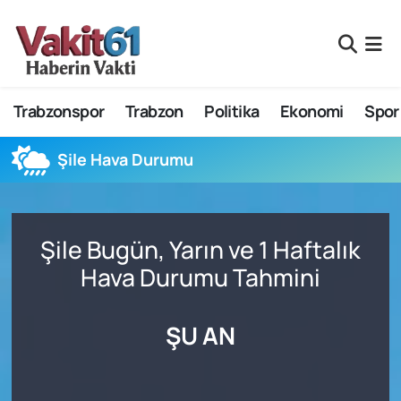
Nöbetçi Eczaneler
Trabzonspor
Trabzon
Politika
Ekonomi
Spor
Hava Durumu
Namaz Vakitleri
Şile Hava Durumu
Trafik Durumu
Şile Bugün, Yarın ve 1 Haftalık
Süper Lig Puan Durumu ve Fikstür
Hava Durumu Tahmini
Tüm Manşetler
ŞU AN
Son Dakika Haberleri
Haber Arşivi