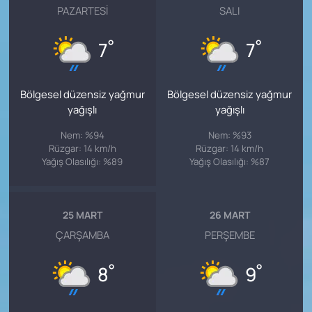
PAZARTESI
SALI
°
°
7
7
Bölgesel düzensiz yağmur
Bölgesel düzensiz yağmur
yağışlı
yağışlı
Nem: %94
Nem: %93
Rüzgar: 14 km/h
Rüzgar: 14 km/h
Yağış Olasılığı: %89
Yağış Olasılığı: %87
25 MART
26 MART
ÇARŞAMBA
PERŞEMBE
°
°
8
9