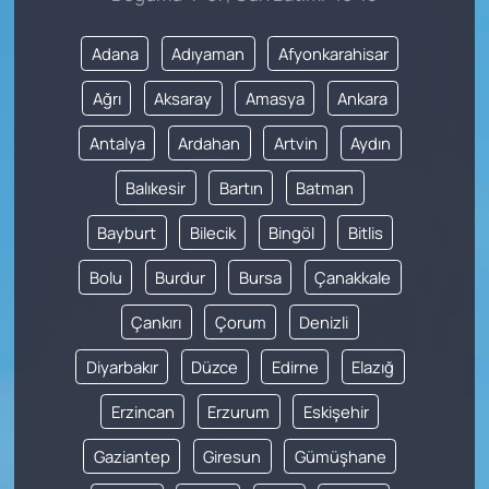
Adana
Adıyaman
Afyonkarahisar
Ağrı
Aksaray
Amasya
Ankara
Antalya
Ardahan
Artvin
Aydın
Balıkesir
Bartın
Batman
Bayburt
Bilecik
Bingöl
Bitlis
Bolu
Burdur
Bursa
Çanakkale
Çankırı
Çorum
Denizli
Diyarbakır
Düzce
Edirne
Elazığ
Erzincan
Erzurum
Eskişehir
Gaziantep
Giresun
Gümüşhane