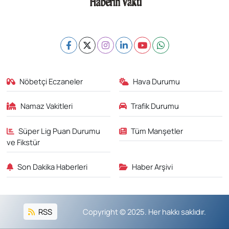
Nöbetçi Eczaneler
Hava Durumu
Namaz Vakitleri
Trafik Durumu
Süper Lig Puan Durumu
Tüm Manşetler
ve Fikstür
Son Dakika Haberleri
Haber Arşivi
RSS
Copyright © 2025. Her hakkı saklıdır.