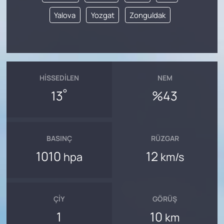
Yalova
Yozgat
Zonguldak
HISSEDILEN
NEM
°
13
%43
BASINÇ
RÜZGAR
1010
12
hpa
km/s
ÇIY
GÖRÜŞ
1
10
km