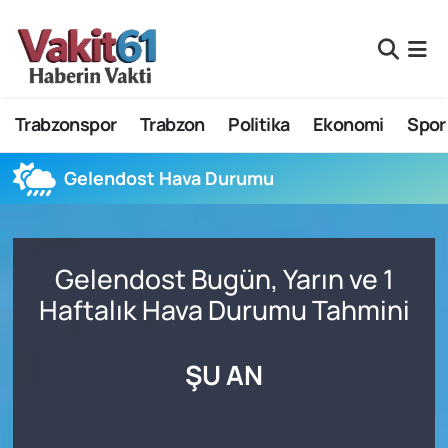
Nöbetçi Eczaneler
Trabzonspor
Trabzon
Politika
Ekonomi
Spor
Hava Durumu
Namaz Vakitleri
Gelendost Hava Durumu
Trafik Durumu
Gelendost Bugün, Yarın ve 1
Süper Lig Puan Durumu ve Fikstür
Haftalık Hava Durumu Tahmini
Tüm Manşetler
ŞU AN
Son Dakika Haberleri
Haber Arşivi