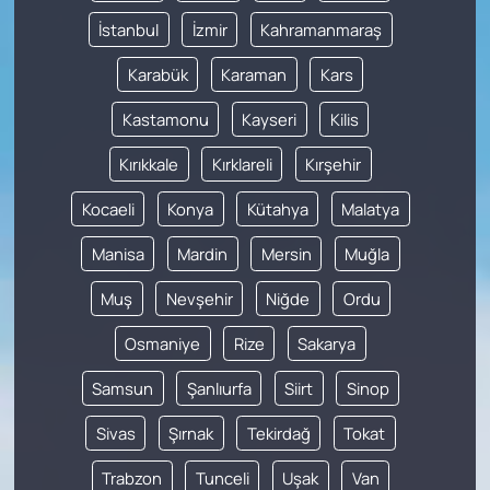
İstanbul
İzmir
Kahramanmaraş
Karabük
Karaman
Kars
Kastamonu
Kayseri
Kilis
Kırıkkale
Kırklareli
Kırşehir
Kocaeli
Konya
Kütahya
Malatya
Manisa
Mardin
Mersin
Muğla
Muş
Nevşehir
Niğde
Ordu
Osmaniye
Rize
Sakarya
Samsun
Şanlıurfa
Siirt
Sinop
Sivas
Şırnak
Tekirdağ
Tokat
Trabzon
Tunceli
Uşak
Van