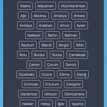
Adana
Adıyaman
Afyonkarahisar
Ağrı
Aksaray
Amasya
Ankara
Antalya
Ardahan
Artvin
Aydın
Balıkesir
Bartın
Batman
Bayburt
Bilecik
Bingöl
Bitlis
Bolu
Burdur
Bursa
Çanakkale
Çankırı
Çorum
Denizli
Diyarbakır
Düzce
Edirne
Elazığ
Erzincan
Erzurum
Eskişehir
Gaziantep
Giresun
Gümüşhane
Hakkâri
Hatay
Iğdır
Isparta