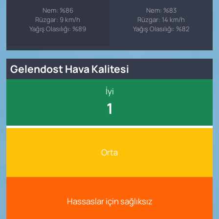
Nem: %86
Nem: %83
Rüzgar: 9 km/h
Rüzgar: 14 km/h
Yağış Olasılığı: %89
Yağış Olasılığı: %82
Gelendost Hava Kalitesi
İyi
1
Orta
Hassaslar için sağlıksız