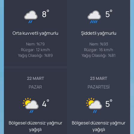
°
°
8
5
Orta kuvvetli yağmurlu
Şiddetli yağmurlu
Nem: %79
Nem: %93
Rüzgar: 12 km/h
Rüzgar: 16 km/h
Yağış Olasılığı: %89
Yağış Olasılığı: %81
22 MART
23 MART
PAZAR
PAZARTESI
°
°
4
5
Bölgesel düzensiz yağmur
Bölgesel düzensiz yağmur
yağışlı
yağışlı