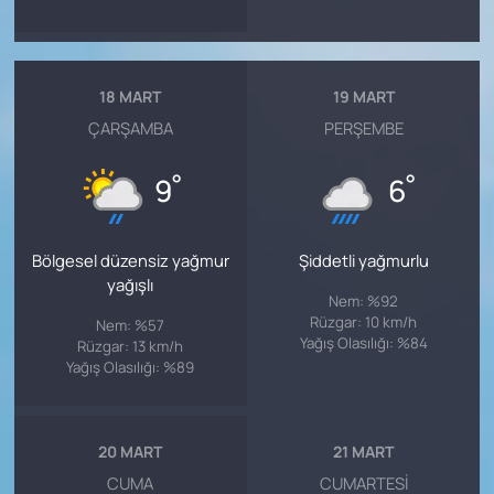
18 MART
19 MART
ÇARŞAMBA
PERŞEMBE
°
°
9
6
Bölgesel düzensiz yağmur
Şiddetli yağmurlu
yağışlı
Nem: %92
Rüzgar: 10 km/h
Nem: %57
Yağış Olasılığı: %84
Rüzgar: 13 km/h
Yağış Olasılığı: %89
20 MART
21 MART
CUMA
CUMARTESI