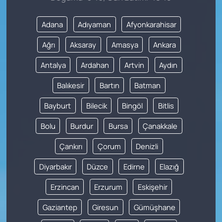
Adana
Adıyaman
Afyonkarahisar
Ağrı
Aksaray
Amasya
Ankara
Antalya
Ardahan
Artvin
Aydın
Balıkesir
Bartın
Batman
Bayburt
Bilecik
Bingöl
Bitlis
Bolu
Burdur
Bursa
Çanakkale
Çankırı
Çorum
Denizli
Diyarbakır
Düzce
Edirne
Elazığ
Erzincan
Erzurum
Eskişehir
Gaziantep
Giresun
Gümüşhane