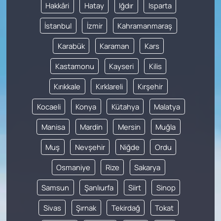
Hakkâri
Hatay
Iğdır
Isparta
İstanbul
İzmir
Kahramanmaraş
Karabük
Karaman
Kars
Kastamonu
Kayseri
Kilis
Kırıkkale
Kırklareli
Kırşehir
Kocaeli
Konya
Kütahya
Malatya
Manisa
Mardin
Mersin
Muğla
Muş
Nevşehir
Niğde
Ordu
Osmaniye
Rize
Sakarya
Samsun
Şanlıurfa
Siirt
Sinop
Sivas
Şırnak
Tekirdağ
Tokat