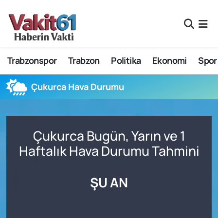
Nöbetçi Eczaneler
Trabzonspor
Trabzon
Politika
Ekonomi
Spor
Hava Durumu
Namaz Vakitleri
Çukurca Hava Durumu
Trafik Durumu
Çukurca Bugün, Yarın ve 1
Süper Lig Puan Durumu ve Fikstür
Haftalık Hava Durumu Tahmini
Tüm Manşetler
ŞU AN
Son Dakika Haberleri
Haber Arşivi