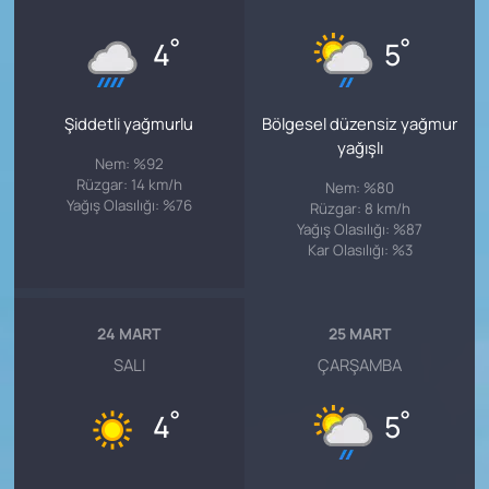
°
°
4
5
Şiddetli yağmurlu
Bölgesel düzensiz yağmur
yağışlı
Nem: %92
Rüzgar: 14 km/h
Nem: %80
Yağış Olasılığı: %76
Rüzgar: 8 km/h
Yağış Olasılığı: %87
Kar Olasılığı: %3
24 MART
25 MART
SALI
ÇARŞAMBA
°
°
4
5