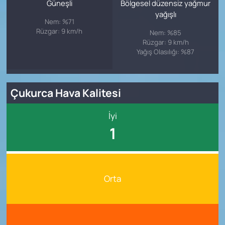
Güneşli
Bölgesel düzensiz yağmur
yağışlı
Nem: %71
Rüzgar: 9 km/h
Nem: %85
Rüzgar: 9 km/h
Yağış Olasılığı: %87
Çukurca Hava Kalitesi
İyi
1
Orta