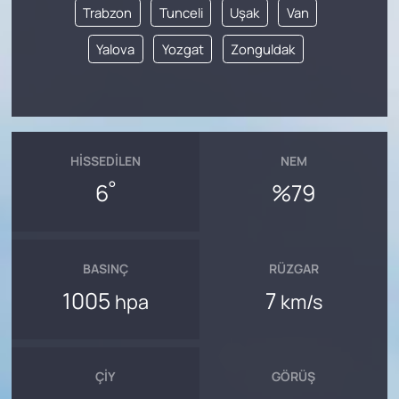
Trabzon
Tunceli
Uşak
Van
Yalova
Yozgat
Zonguldak
HISSEDILEN
NEM
°
6
%79
BASINÇ
RÜZGAR
1005
7
hpa
km/s
ÇIY
GÖRÜŞ