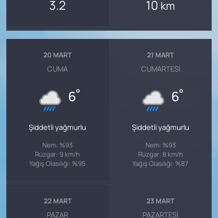
3.2
10
km
20 MART
21 MART
CUMA
CUMARTESI
°
°
6
6
Şiddetli yağmurlu
Şiddetli yağmurlu
Nem: %93
Nem: %93
Rüzgar: 9 km/h
Rüzgar: 8 km/h
Yağış Olasılığı: %95
Yağış Olasılığı: %87
22 MART
23 MART
PAZAR
PAZARTESI