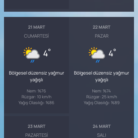
21 MART
22 MART
CUMARTESI
PAZAR
°
°
4
4
Bölgesel düzensiz yağmur
Bölgesel düzensiz yağmur
yağışlı
yağışlı
Nem: %76
Nem: %74
Rüzgar: 10 km/h
Rüzgar: 25 km/h
Yağış Olasılığı: %86
Yağış Olasılığı: %89
23 MART
24 MART
PAZARTESI
SALI