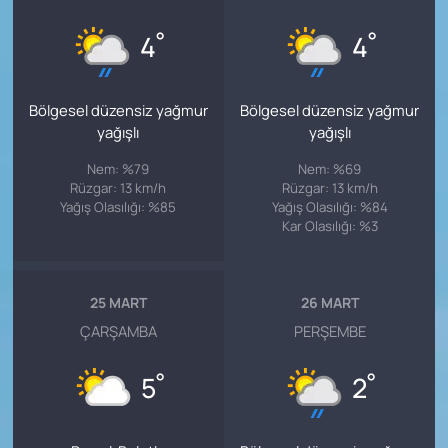
°
°
4
4
Bölgesel düzensiz yağmur
Bölgesel düzensiz yağmur
yağışlı
yağışlı
Nem: %79
Nem: %69
Rüzgar: 13 km/h
Rüzgar: 13 km/h
Yağış Olasılığı: %85
Yağış Olasılığı: %84
Kar Olasılığı: %3
25 MART
26 MART
ÇARŞAMBA
PERŞEMBE
°
°
5
2