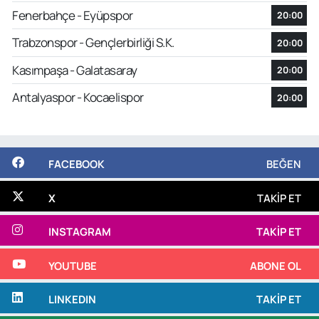
Fenerbahçe - Eyüpspor
20:00
Trabzonspor - Gençlerbirliği S.K.
20:00
Kasımpaşa - Galatasaray
20:00
Antalyaspor - Kocaelispor
20:00
FACEBOOK
BEĞEN
X
TAKIP ET
INSTAGRAM
TAKIP ET
YOUTUBE
ABONE OL
LINKEDIN
TAKIP ET