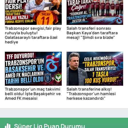
Trabzonspor sevgisi,fair play
Salah transferi sonrası
ruhuyla buluştu!
Başkan Kaya'dan taraftara
Galatasaraylı taraftara özel
mesaj! "Şimdi sıra bizde"
hediye
Trabzonspor'un maç takvimi
Salah transferine alkış!
belli oldu! İşte Başakşehir ve
"Trabzonspor'un hamlesi
Amed FK mesaisi
herkese kazandırdı"
Süper Lig Puan Durumu