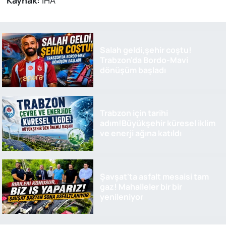
Salah geldi,şehir coştu!
Trabzon'da Bordo-Mavi
dönüşüm başladı
Trabzon için tarihi
adım!Büyükşehir küresel iklim
ve enerji ağına katıldı
Şavşat'ta asfalt mesaisi tam
gaz! Mahalleler bir bir
yenileniyor