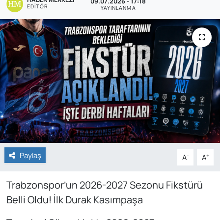
09.07.2026 - 17:18
EDITÖR
YAYINLANMA
Paylaş
-
+
A
A
Trabzonspor’un 2026-2027 Sezonu Fikstürü
Belli Oldu! İlk Durak Kasımpaşa