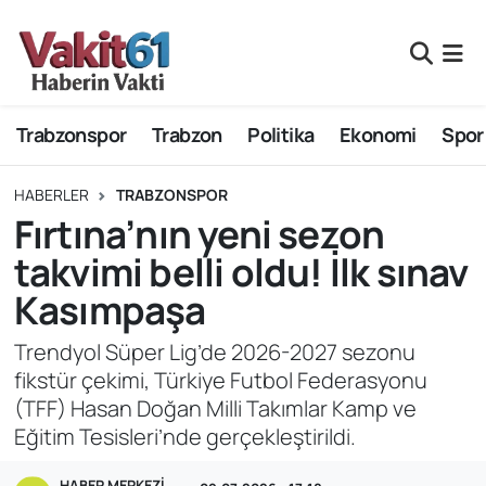
Nöbetçi Eczaneler
Trabzonspor
Trabzon
Politika
Ekonomi
Spor
Hava Durumu
Namaz Vakitleri
HABERLER
TRABZONSPOR
Fırtına’nın yeni sezon
Trafik Durumu
takvimi belli oldu! İlk sınav
Kasımpaşa
Süper Lig Puan Durumu ve Fikstür
Trendyol Süper Lig’de 2026-2027 sezonu
Tüm Manşetler
fikstür çekimi, Türkiye Futbol Federasyonu
(TFF) Hasan Doğan Milli Takımlar Kamp ve
Son Dakika Haberleri
Eğitim Tesisleri’nde gerçekleştirildi.
Haber Arşivi
HABER MERKEZI