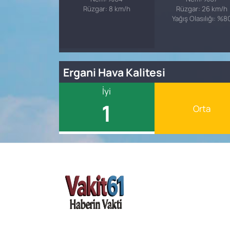
Rüzgar: 8 km/h
Rüzgar: 26 km/h
Yağış Olasılığı: %8
Ergani Hava Kalitesi
İyi
1
Orta