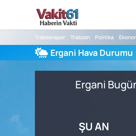
Nöbetçi Eczaneler
Trabzonspor
Trabzon
Politika
Ekono
Hava Durumu
Ergani Hava Durumu
Namaz Vakitleri
Trafik Durumu
Ergani Bugün
Süper Lig Puan Durumu ve Fikstür
Tüm Manşetler
Son Dakika Haberleri
ŞU AN
Haber Arşivi