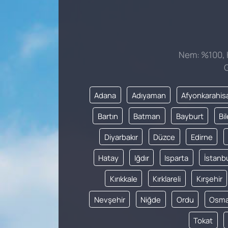
Nem: %100, H
G
Adana
Adıyaman
Afyonkarahis
Bartın
Batman
Bayburt
Bi
Diyarbakır
Düzce
Edirne
Hatay
Iğdır
Isparta
İstanb
Kırıkkale
Kırklareli
Kırşehir
Nevşehir
Niğde
Ordu
Osma
Tokat