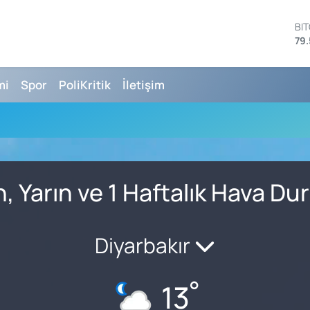
BI
79.
DO
45
EU
mi
Spor
PoliKritik
İletişim
53
ST
61
G.
68
Bİ
14
, Yarın ve 1 Haftalık Hava D
Diyarbakır
°
13