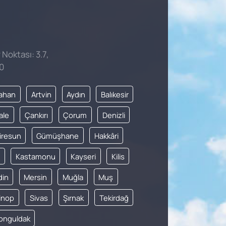
 Noktası: 3.7,
0
ahan
Artvin
Aydın
Balıkesir
ale
Çankırı
Çorum
Denizli
iresun
Gümüşhane
Hakkâri
Kastamonu
Kayseri
Kilis
din
Mersin
Muğla
Muş
inop
Sivas
Şırnak
Tekirdağ
onguldak