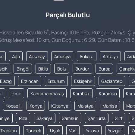
Parçalı Bulutlu
°
issedilen Sıcaklık: 5
, Basınç: 1016 hPa, Rüzgar: 7 km/s, Çiy
örüş Mesafesi: 10 km, Gün Doğumu: 6:29, Gün Batımı: 18:3
ar
Ağrı
Aksaray
Amasya
Ankara
Antalya
Ard
lecik
Bingöl
Bitlis
Bolu
Burdur
Bursa
Çanakk
Elazığ
Erzincan
Erzurum
Eskişehir
Gaziantep
G
ul
İzmir
Kahramanmaraş
Karabük
Karaman
Kars
Kocaeli
Konya
Kütahya
Malatya
Manisa
Mar
niye
Rize
Sakarya
Samsun
Şanlıurfa
Siirt
S
Trabzon
Tunceli
Uşak
Van
Yalova
Yozgat
Z