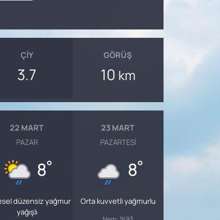
ÇIY
GÖRÜŞ
3.7
10
km
22 MART
23 MART
PAZAR
PAZARTESI
°
°
8
8
esel düzensiz yağmur
Orta kuvvetli yağmurlu
yağışlı
Nem: %93