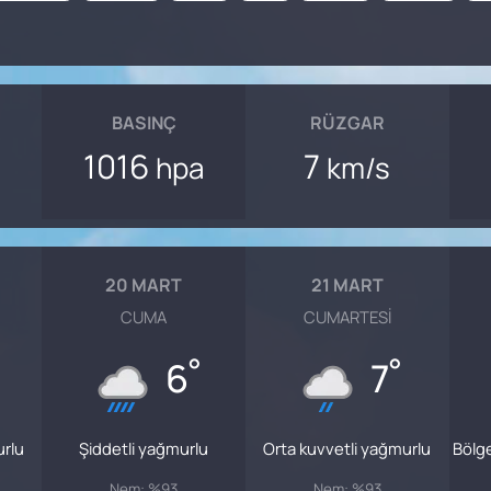
BASINÇ
RÜZGAR
1016
7
hpa
km/s
20 MART
21 MART
CUMA
CUMARTESI
°
°
6
7
urlu
Şiddetli yağmurlu
Orta kuvvetli yağmurlu
Bölg
Nem: %93
Nem: %93