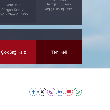
Rüzgar: 18 km/h
Nem: %83
Yağış Olasılığı: %89
Rüzgar: 10 km/h
Yağış Olasılığı: %85
Çok Sağlıksız
Tehlikeli