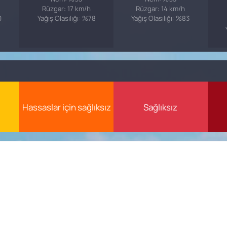
Rüzgar: 17 km/h
Rüzgar: 14 km/h
0
Yağış Olasılığı: %78
Yağış Olasılığı: %83
Hassaslar için sağlıksız
Sağlıksız