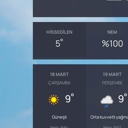
HISSEDILEN
NEM
°
5
%100
18 MART
19 MART
ÇARŞAMBA
PERŞEMBE
°
°
9
9
Güneşli
Orta kuvvetli yağm
Nem: %64
Nem: %67