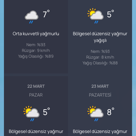
°
°
7
5
Orta kuvvetli yağmurlu
Bölgesel düzensiz yağmur
yağışlı
Nem: %93
Rüzgar: 9 km/h
Nem: %93
Yağış Olasılığı: %89
Rüzgar: 8 km/h
Yağış Olasılığı: %88
22 MART
23 MART
PAZAR
PAZARTESI
°
°
5
8
Bölgesel düzensiz yağmur
Bölgesel düzensiz yağmur