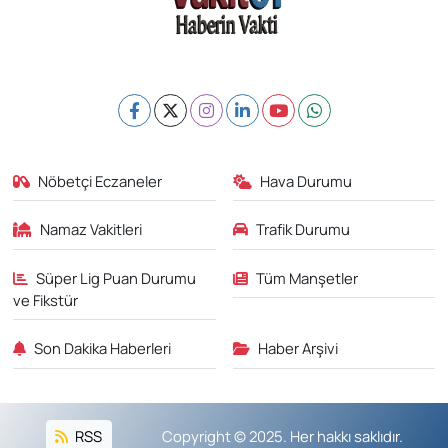
Nöbetçi Eczaneler
Hava Durumu
Namaz Vakitleri
Trafik Durumu
Süper Lig Puan Durumu
Tüm Manşetler
ve Fikstür
Son Dakika Haberleri
Haber Arşivi
RSS
Copyright © 2025. Her hakkı saklıdır.