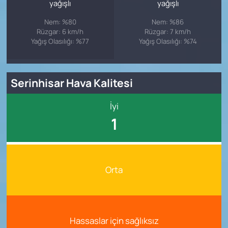
yağışlı
yağışlı
Nem: %80
Nem: %86
Rüzgar: 6 km/h
Rüzgar: 7 km/h
Yağış Olasılığı: %77
Yağış Olasılığı: %74
Serinhisar Hava Kalitesi
İyi
1
Orta
Hassaslar için sağlıksız