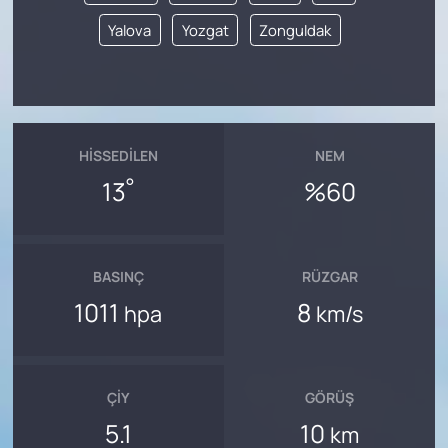
Yalova
Yozgat
Zonguldak
HISSEDILEN
NEM
°
13
%60
BASINÇ
RÜZGAR
1011
8
hpa
km/s
ÇIY
GÖRÜŞ
5.1
10
km