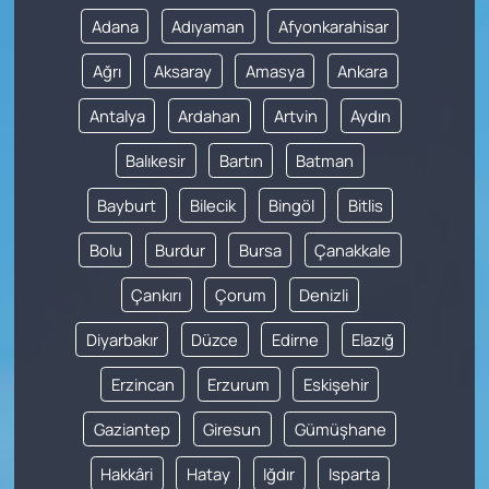
Adana
Adıyaman
Afyonkarahisar
Ağrı
Aksaray
Amasya
Ankara
Antalya
Ardahan
Artvin
Aydın
Balıkesir
Bartın
Batman
Bayburt
Bilecik
Bingöl
Bitlis
Bolu
Burdur
Bursa
Çanakkale
Çankırı
Çorum
Denizli
Diyarbakır
Düzce
Edirne
Elazığ
Erzincan
Erzurum
Eskişehir
Gaziantep
Giresun
Gümüşhane
Hakkâri
Hatay
Iğdır
Isparta