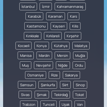
İstanbul
İzmir
Kahramanmaraş
Karabük
Karaman
Kars
Kastamonu
Kayseri
Kilis
Kırıkkale
Kırklareli
Kırşehir
Kocaeli
Konya
Kütahya
Malatya
Manisa
Mardin
Mersin
Muğla
Muş
Nevşehir
Niğde
Ordu
Osmaniye
Rize
Sakarya
Samsun
Şanlıurfa
Siirt
Sinop
Sivas
Şırnak
Tekirdağ
Tokat
Trabzon
Tunceli
Uşak
Van