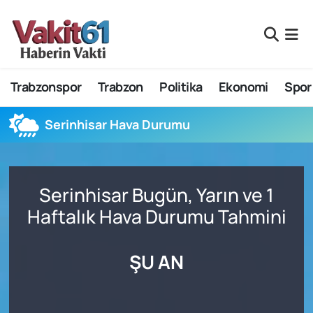
Nöbetçi Eczaneler
Trabzonspor
Trabzon
Politika
Ekonomi
Spor
Hava Durumu
Namaz Vakitleri
Serinhisar Hava Durumu
Trafik Durumu
Serinhisar Bugün, Yarın ve 1
Süper Lig Puan Durumu ve Fikstür
Haftalık Hava Durumu Tahmini
Tüm Manşetler
ŞU AN
Son Dakika Haberleri
Haber Arşivi