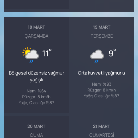
18 MART
19 MART
ÇARŞAMBA
PERŞEMBE
°
°
11
9
Bölgesel düzensiz yağmur
Orta kuvvetli yağmurlu
yağışlı
Nem: %93
Rüzgar: 8 km/h
Nem: %64
Yağış Olasılığı: %87
Rüzgar: 8 km/h
Yağış Olasılığı: %87
20 MART
21 MART
CUMA
CUMARTESI