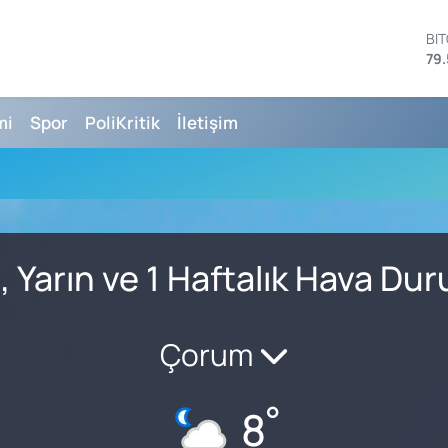
BI
79.
DO
45
EU
mi
Spor
PoliKritik
İletişim
53
ST
61
G.
68
Bİ
14
, Yarın ve 1 Haftalık Hava Du
Çorum
°
8