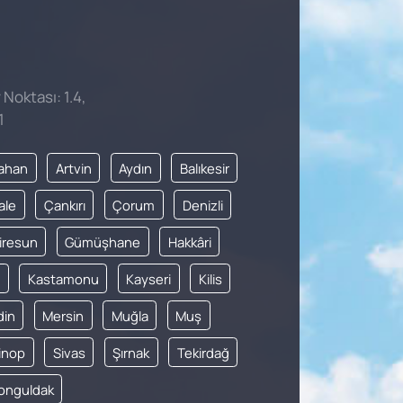
 Noktası: 1.4,
1
ahan
Artvin
Aydın
Balıkesir
ale
Çankırı
Çorum
Denizli
iresun
Gümüşhane
Hakkâri
Kastamonu
Kayseri
Kilis
din
Mersin
Muğla
Muş
inop
Sivas
Şırnak
Tekirdağ
onguldak