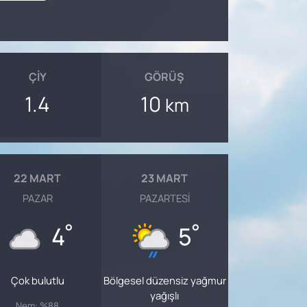
ÇIY
GÖRÜŞ
1.4
10
km
22 MART
23 MART
PAZAR
PAZARTESI
°
°
4
5
Çok bulutlu
Bölgesel düzensiz yağmur
yağışlı
Nem: %88