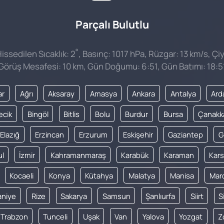
Parçalı Bulutlu
°
ssedilen Sıcaklık: 2
, Basınç: 1017 hPa, Rüzgar: 13 km/s, Çiy
Görüş Mesafesi: 10 km, Gün Doğumu: 6:51, Gün Batımı: 18:5
ar
Ağrı
Aksaray
Amasya
Ankara
Antalya
Ard
lecik
Bingöl
Bitlis
Bolu
Burdur
Bursa
Çanakk
Elazığ
Erzincan
Erzurum
Eskişehir
Gaziantep
G
ul
İzmir
Kahramanmaraş
Karabük
Karaman
Kars
Kocaeli
Konya
Kütahya
Malatya
Manisa
Mar
niye
Rize
Sakarya
Samsun
Şanlıurfa
Siirt
S
Trabzon
Tunceli
Uşak
Van
Yalova
Yozgat
Z