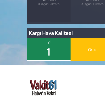
Rüzgar: 9 km/h
Rüzgar: 10 km/h
Kargı Hava Kalitesi
İyi
1
Orta