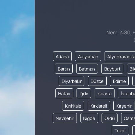
Nem: %80, Hi
Adana
Adıyaman
Afyonkarahis
Bartın
Batman
Bayburt
Bi
Diyarbakır
Düzce
Edirne
Hatay
Iğdır
Isparta
İstanb
Kırıkkale
Kırklareli
Kırşehir
Nevşehir
Niğde
Ordu
Osma
Tokat