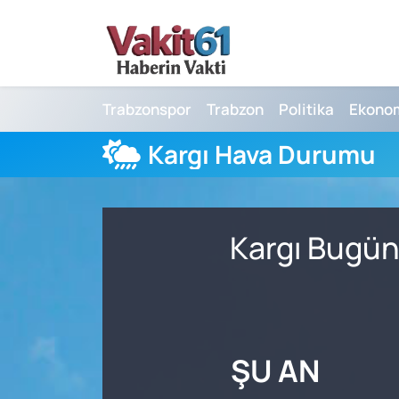
Nöbetçi Eczaneler
Trabzonspor
Trabzon
Politika
Ekono
Hava Durumu
Kargı Hava Durumu
Namaz Vakitleri
Trafik Durumu
Kargı Bugün
Süper Lig Puan Durumu ve Fikstür
Tüm Manşetler
Son Dakika Haberleri
ŞU AN
Haber Arşivi