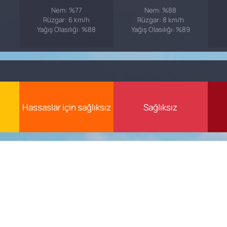
Nem: %77
Nem: %88
Rüzgar: 6 km/h
Rüzgar: 8 km/h
Yağış Olasılığı: %88
Yağış Olasılığı: %89
Hassaslar için sağlıksız
Sağlıksız