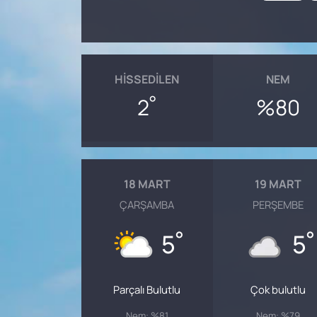
HISSEDILEN
NEM
°
2
%80
18 MART
19 MART
ÇARŞAMBA
PERŞEMBE
°
°
5
5
Parçalı Bulutlu
Çok bulutlu
Nem: %81
Nem: %79