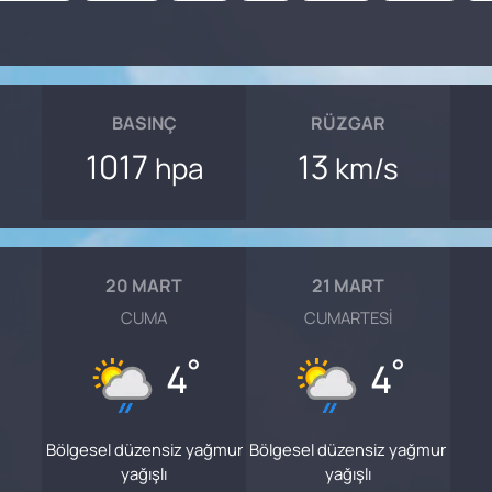
BASINÇ
RÜZGAR
1017
13
hpa
km/s
20 MART
21 MART
CUMA
CUMARTESI
°
°
4
4
Bölgesel düzensiz yağmur
Bölgesel düzensiz yağmur
yağışlı
yağışlı