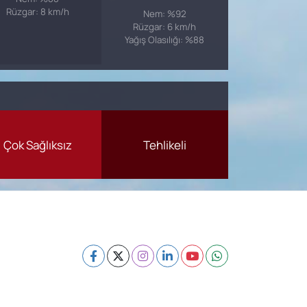
Rüzgar: 8 km/h
Nem: %92
Rüzgar: 6 km/h
Yağış Olasılığı: %88
Çok Sağlıksız
Tehlikeli