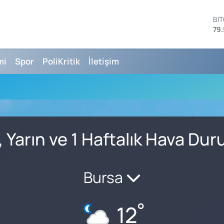
BI
79.
DO
45
EU
mi
Spor
PoliKritik
İletişim
53
ST
61
G.
68
Bİ
14
, Yarın ve 1 Haftalık Hava Du
Bursa
°
12