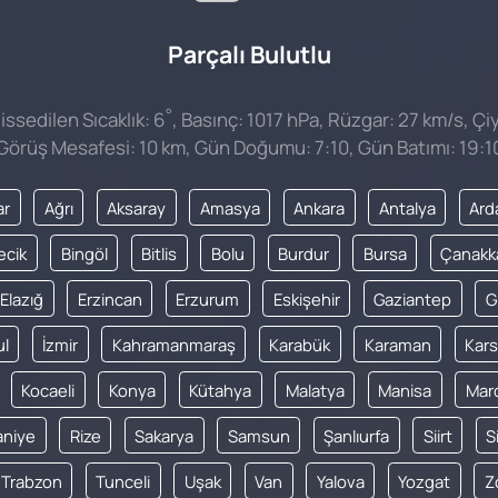
Parçalı Bulutlu
°
ssedilen Sıcaklık: 6
, Basınç: 1017 hPa, Rüzgar: 27 km/s, Çiy
Görüş Mesafesi: 10 km, Gün Doğumu: 7:10, Gün Batımı: 19:1
ar
Ağrı
Aksaray
Amasya
Ankara
Antalya
Ard
lecik
Bingöl
Bitlis
Bolu
Burdur
Bursa
Çanakk
Elazığ
Erzincan
Erzurum
Eskişehir
Gaziantep
G
ul
İzmir
Kahramanmaraş
Karabük
Karaman
Kars
Kocaeli
Konya
Kütahya
Malatya
Manisa
Mar
niye
Rize
Sakarya
Samsun
Şanlıurfa
Siirt
S
Trabzon
Tunceli
Uşak
Van
Yalova
Yozgat
Z