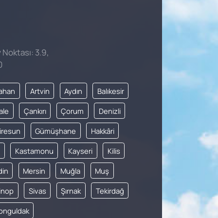
 Noktası: 3.9,
0
ahan
Artvin
Aydın
Balıkesir
ale
Çankırı
Çorum
Denizli
iresun
Gümüşhane
Hakkâri
Kastamonu
Kayseri
Kilis
din
Mersin
Muğla
Muş
inop
Sivas
Şırnak
Tekirdağ
onguldak