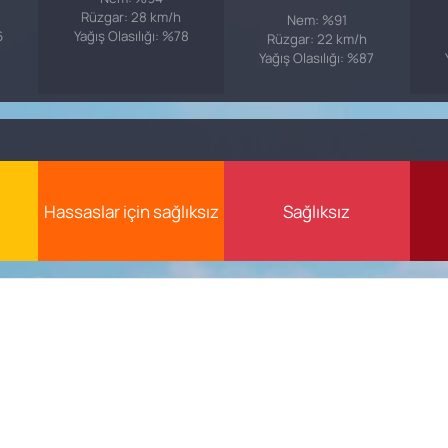
Rüzgar: 28 km/h
Nem: %91
6
Yağış Olasılığı: %78
Rüzgar: 22 km/h
Yağış Olasılığı: %87
Hassaslar için sağlıksız
Sağlıksız