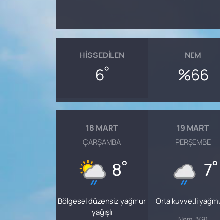
HISSEDILEN
NEM
°
6
%66
18 MART
19 MART
ÇARŞAMBA
PERŞEMBE
°
°
8
7
Bölgesel düzensiz yağmur
Orta kuvvetli yağm
yağışlı
Nem: %91