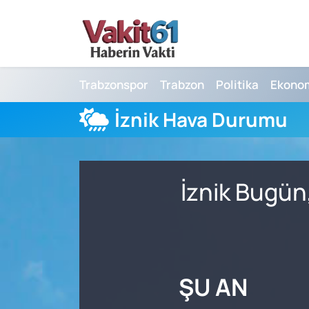
Nöbetçi Eczaneler
Trabzonspor
Trabzon
Politika
Ekono
Hava Durumu
İznik Hava Durumu
Namaz Vakitleri
Trafik Durumu
İznik Bugün
Süper Lig Puan Durumu ve Fikstür
Tüm Manşetler
Son Dakika Haberleri
ŞU AN
Haber Arşivi