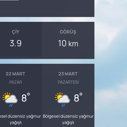
ÇIY
GÖRÜŞ
3.9
10
km
22 MART
23 MART
PAZAR
PAZARTESI
°
°
8
8
esel düzensiz yağmur
Bölgesel düzensiz yağmur
yağışlı
yağışlı