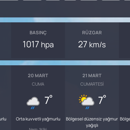
BASINÇ
RÜZGAR
1017
27
hpa
km/s
20 MART
21 MART
CUMA
CUMARTESI
°
°
7
7
urlu
Orta kuvvetli yağmurlu
Bölgesel düzensiz yağmur
Bölg
yağışlı
Nem: %94