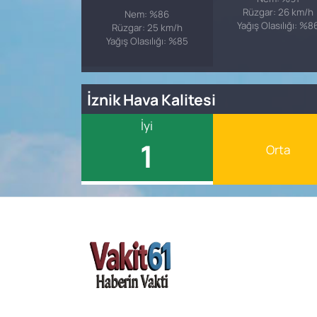
Rüzgar: 26 km/h
Nem: %86
Yağış Olasılığı: %8
Rüzgar: 25 km/h
Yağış Olasılığı: %85
İznik Hava Kalitesi
İyi
1
Orta