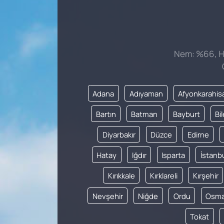
Nem: %66, Hi
Adana
Adıyaman
Afyonkarahis
Bartın
Batman
Bayburt
Bi
Diyarbakır
Düzce
Edirne
Hatay
Iğdır
Isparta
İstanb
Kırıkkale
Kırklareli
Kırşehir
Nevşehir
Niğde
Ordu
Osma
Tokat