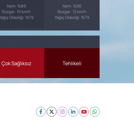
Nem: %89
Nem: %90
Rüzgar: 15 km/h
Rüzgar: 12 km/h
Yağış Olasılığı: %79
Yağış Olasılığı: %79
Çok Sağlıksız
Tehlikeli