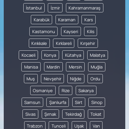
İstanbul
İzmir
Kahramanmaraş
Karabük
Karaman
Kars
Kastamonu
Kayseri
Kilis
Kırıkkale
Kırklareli
Kırşehir
Kocaeli
Konya
Kütahya
Malatya
Manisa
Mardin
Mersin
Muğla
Muş
Nevşehir
Niğde
Ordu
Osmaniye
Rize
Sakarya
Samsun
Şanlıurfa
Siirt
Sinop
Sivas
Şırnak
Tekirdağ
Tokat
Trabzon
Tunceli
Uşak
Van