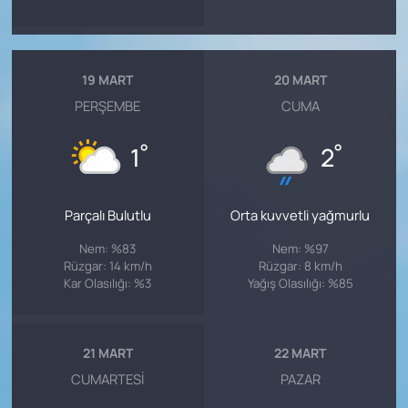
19 MART
20 MART
PERŞEMBE
CUMA
°
°
1
2
Parçalı Bulutlu
Orta kuvvetli yağmurlu
Nem: %83
Nem: %97
Rüzgar: 14 km/h
Rüzgar: 8 km/h
Kar Olasılığı: %3
Yağış Olasılığı: %85
21 MART
22 MART
CUMARTESI
PAZAR