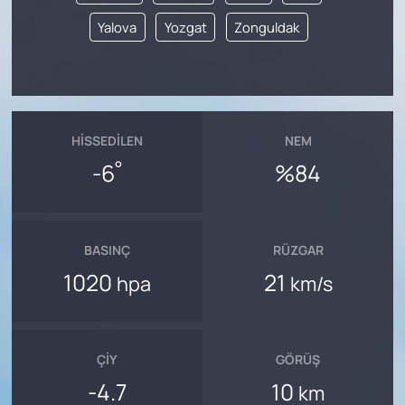
Yalova
Yozgat
Zonguldak
HISSEDILEN
NEM
°
-6
%84
BASINÇ
RÜZGAR
1020
21
hpa
km/s
ÇIY
GÖRÜŞ
-4.7
10
km