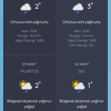
°
°
2
3
Orta kuvvetli yağmurlu
Orta kuvvetli yağmurlu
Nem: %96
Nem: %90
Rüzgar: 8 km/h
Rüzgar: 12 km/h
Yağış Olasılığı: %88
Yağış Olasılığı: %89
Kar Olasılığı: %6
23 MART
24 MART
PAZARTESI
SALI
°
°
2
1
Bölgesel düzensiz yağmur
Bölgesel düzensiz yağmur
yağışlı
yağışlı