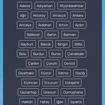
Adana
Adıyaman
Afyonkarahisar
Ağrı
Aksaray
Amasya
Ankara
Antalya
Ardahan
Artvin
Aydın
Balıkesir
Bartın
Batman
Bayburt
Bilecik
Bingöl
Bitlis
Bolu
Burdur
Bursa
Çanakkale
Çankırı
Çorum
Denizli
Diyarbakır
Düzce
Edirne
Elazığ
Erzincan
Erzurum
Eskişehir
Gaziantep
Giresun
Gümüşhane
Hakkâri
Hatay
Iğdır
Isparta