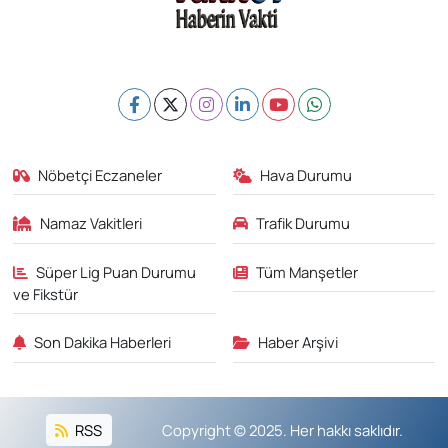
Nöbetçi Eczaneler
Hava Durumu
Namaz Vakitleri
Trafik Durumu
Süper Lig Puan Durumu
Tüm Manşetler
ve Fikstür
Son Dakika Haberleri
Haber Arşivi
RSS
Copyright © 2025. Her hakkı saklıdır.