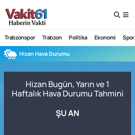
Nöbetçi Eczaneler
Trabzonspor
Trabzon
Politika
Ekonomi
Spor
Hava Durumu
Namaz Vakitleri
Hizan Hava Durumu
Trafik Durumu
Hizan Bugün, Yarın ve 1
Süper Lig Puan Durumu ve Fikstür
Haftalık Hava Durumu Tahmini
Tüm Manşetler
ŞU AN
Son Dakika Haberleri
Haber Arşivi