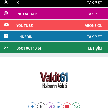
X
TAKIP ET
INSTAGRAM
TAKIP ET
YOUTUBE
ABONE OL
LINKEDIN
TAKIP ET
0501 061 10 61
İLETIŞIM