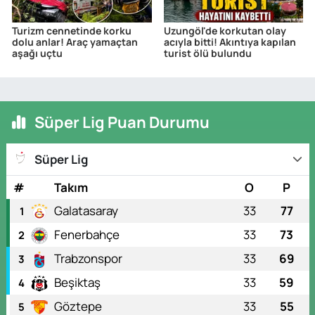
Turizm cennetinde korku
Uzungöl'de korkutan olay
dolu anlar! Araç yamaçtan
acıyla bitti! Akıntıya kapılan
aşağı uçtu
turist ölü bulundu
Süper Lig Puan Durumu
Süper Lig
#
Takım
O
P
Galatasaray
33
77
1
Fenerbahçe
33
73
2
Trabzonspor
33
69
3
Beşiktaş
33
59
4
Göztepe
33
55
5