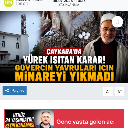
08.07.2026 - 10:25
EDITÖR
YAYINLANMA
Paylaş
-
+
A
A
Genç yaşta gelen acı