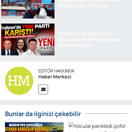
Trabzonspor hikâyesi!
YENİ Parti’de daha yolun
başında kriz! CHP’den gelen
isimler rahatsız
EDITÖR HAKKINDA
Haber Merkezi
Bunlar da ilginizi çekebilir