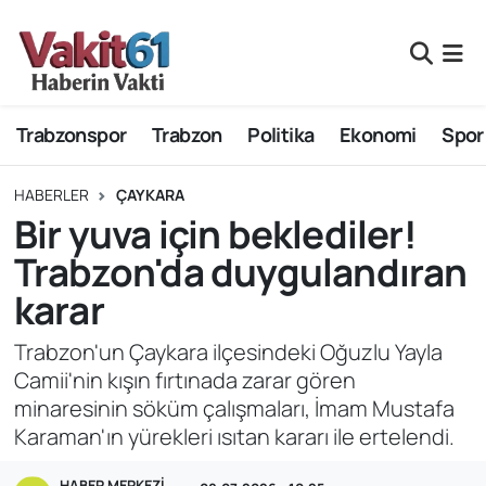
Nöbetçi Eczaneler
Trabzonspor
Trabzon
Politika
Ekonomi
Spor
Hava Durumu
Namaz Vakitleri
HABERLER
ÇAYKARA
Bir yuva için beklediler!
Trafik Durumu
Trabzon'da duygulandıran
karar
Süper Lig Puan Durumu ve Fikstür
Trabzon'un Çaykara ilçesindeki Oğuzlu Yayla
Tüm Manşetler
Camii'nin kışın fırtınada zarar gören
minaresinin söküm çalışmaları, İmam Mustafa
Son Dakika Haberleri
Karaman'ın yürekleri ısıtan kararı ile ertelendi.
Haber Arşivi
HABER MERKEZI