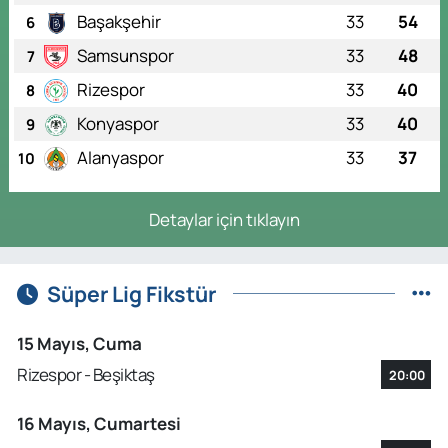
Başakşehir
33
54
6
Samsunspor
33
48
7
Rizespor
33
40
8
Konyaspor
33
40
9
Alanyaspor
33
37
10
Detaylar için tıklayın
Süper Lig Fikstür
15 Mayıs, Cuma
Rizespor - Beşiktaş
20:00
16 Mayıs, Cumartesi