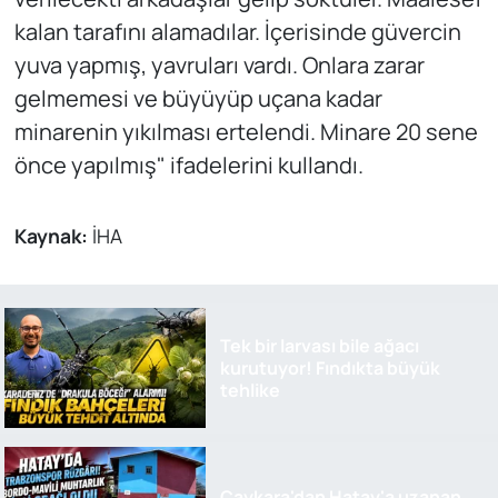
kalan tarafını alamadılar. İçerisinde güvercin
yuva yapmış, yavruları vardı. Onlara zarar
gelmemesi ve büyüyüp uçana kadar
minarenin yıkılması ertelendi. Minare 20 sene
önce yapılmış" ifadelerini kullandı.
Kaynak:
İHA
Tek bir larvası bile ağacı
kurutuyor! Fındıkta büyük
tehlike
Çaykara'dan Hatay'a uzanan