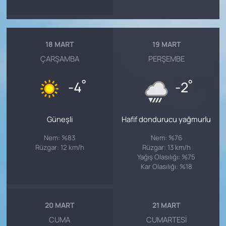
18 MART
19 MART
ÇARŞAMBA
PERŞEMBE
°
°
-4
-2
Güneşli
Hafif dondurucu yağmurlu
Nem: %83
Nem: %76
Rüzgar: 12 km/h
Rüzgar: 13 km/h
Yağış Olasılığı: %75
Kar Olasılığı: %18
20 MART
21 MART
CUMA
CUMARTESI