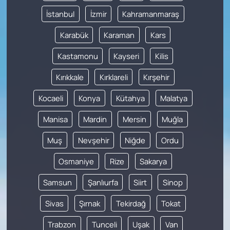
İstanbul
İzmir
Kahramanmaraş
Karabük
Karaman
Kars
Kastamonu
Kayseri
Kilis
Kırıkkale
Kırklareli
Kırşehir
Kocaeli
Konya
Kütahya
Malatya
Manisa
Mardin
Mersin
Muğla
Muş
Nevşehir
Niğde
Ordu
Osmaniye
Rize
Sakarya
Samsun
Şanlıurfa
Siirt
Sinop
Sivas
Şırnak
Tekirdağ
Tokat
Trabzon
Tunceli
Uşak
Van