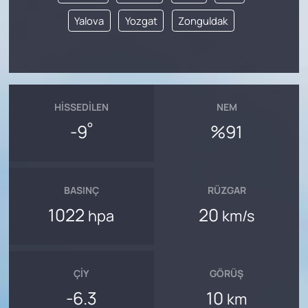
Yalova
Yozgat
Zonguldak
HISSEDILEN
NEM
°
-9
%91
BASINÇ
RÜZGAR
1022
20
hpa
km/s
ÇIY
GÖRÜŞ
-6.3
10
km