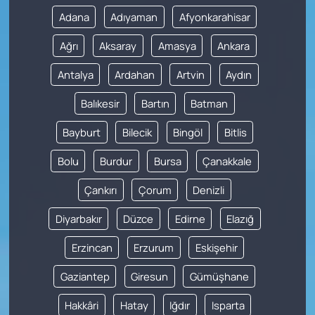
Adana
Adıyaman
Afyonkarahisar
Ağrı
Aksaray
Amasya
Ankara
Antalya
Ardahan
Artvin
Aydın
Balıkesir
Bartın
Batman
Bayburt
Bilecik
Bingöl
Bitlis
Bolu
Burdur
Bursa
Çanakkale
Çankırı
Çorum
Denizli
Diyarbakır
Düzce
Edirne
Elazığ
Erzincan
Erzurum
Eskişehir
Gaziantep
Giresun
Gümüşhane
Hakkâri
Hatay
Iğdır
Isparta