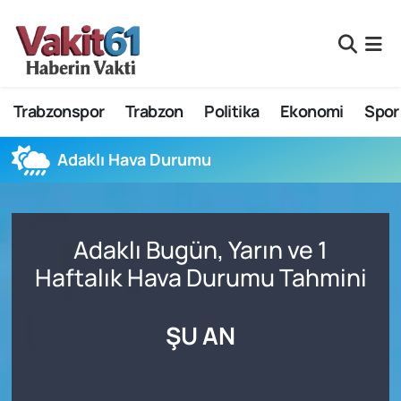
Nöbetçi Eczaneler
Trabzonspor
Trabzon
Politika
Ekonomi
Spor
Hava Durumu
Namaz Vakitleri
Adaklı Hava Durumu
Trafik Durumu
Adaklı Bugün, Yarın ve 1
Süper Lig Puan Durumu ve Fikstür
Haftalık Hava Durumu Tahmini
Tüm Manşetler
ŞU AN
Son Dakika Haberleri
Haber Arşivi