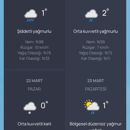
°
°
1
2
Şiddetli yağmurlu
Orta kuvvetli yağmurlu
Nem: %98
Nem: %99
Rüzgar: 10 km/h
Rüzgar: 7 km/h
Yağış Olasılığı: %76
Yağış Olasılığı: %72
Kar Olasılığı: %33
Kar Olasılığı: %11
22 MART
23 MART
PAZAR
PAZARTESI
°
°
0
1
Orta kuvvetli karlı
Bölgesel düzensiz yağmur
yağışlı