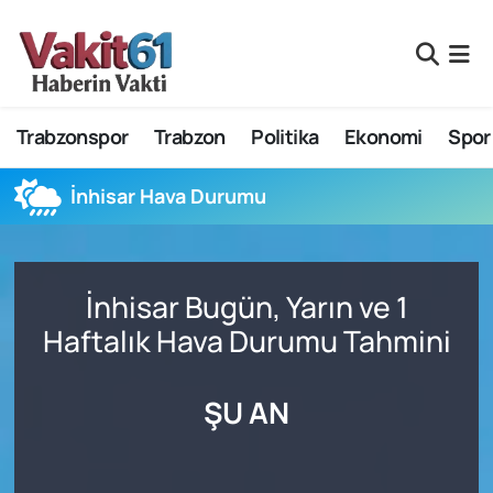
Nöbetçi Eczaneler
Trabzonspor
Trabzon
Politika
Ekonomi
Spor
Hava Durumu
Namaz Vakitleri
İnhisar Hava Durumu
Trafik Durumu
İnhisar Bugün, Yarın ve 1
Süper Lig Puan Durumu ve Fikstür
Haftalık Hava Durumu Tahmini
Tüm Manşetler
ŞU AN
Son Dakika Haberleri
Haber Arşivi