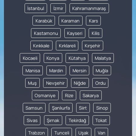
İstanbul
İzmir
Kahramanmaraş
Karabük
Karaman
Kars
Kastamonu
Kayseri
Kilis
Kırıkkale
Kırklareli
Kırşehir
Kocaeli
Konya
Kütahya
Malatya
Manisa
Mardin
Mersin
Muğla
Muş
Nevşehir
Niğde
Ordu
Osmaniye
Rize
Sakarya
Samsun
Şanlıurfa
Siirt
Sinop
Sivas
Şırnak
Tekirdağ
Tokat
Trabzon
Tunceli
Uşak
Van