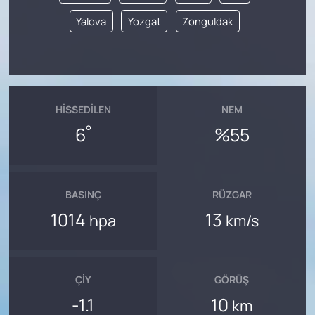
Yalova
Yozgat
Zonguldak
HISSEDILEN
NEM
°
6
%55
BASINÇ
RÜZGAR
1014
13
hpa
km/s
ÇIY
GÖRÜŞ
-1.1
10
km