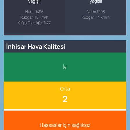
yağışlı
yağışlı
Nem: %96
Nem: %93
Rüzgar: 10 km/h
Rüzgar: 14 km/h
Yağış Olasılığı: %77
İnhisar Hava Kalitesi
İyi
Orta
2
Hassaslar için sağlıksız