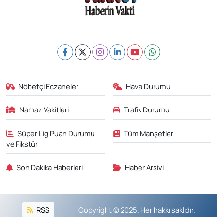
Nöbetçi Eczaneler
Hava Durumu
Namaz Vakitleri
Trafik Durumu
Süper Lig Puan Durumu
Tüm Manşetler
ve Fikstür
Son Dakika Haberleri
Haber Arşivi
RSS
Copyright © 2025. Her hakkı saklıdır.