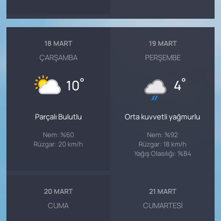
18 MART
19 MART
ÇARŞAMBA
PERŞEMBE
°
°
10
4
Parçalı Bulutlu
Orta kuvvetli yağmurlu
Nem: %60
Nem: %92
Rüzgar: 20 km/h
Rüzgar: 18 km/h
Yağış Olasılığı: %84
20 MART
21 MART
CUMA
CUMARTESI