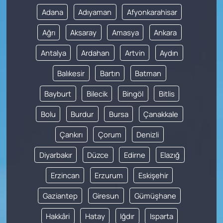
Adana
Adıyaman
Afyonkarahisar
Ağrı
Aksaray
Amasya
Ankara
Antalya
Ardahan
Artvin
Aydın
Balıkesir
Bartın
Batman
Bayburt
Bilecik
Bingöl
Bitlis
Bolu
Burdur
Bursa
Çanakkale
Çankırı
Çorum
Denizli
Diyarbakır
Düzce
Edirne
Elazığ
Erzincan
Erzurum
Eskişehir
Gaziantep
Giresun
Gümüşhane
Hakkâri
Hatay
Iğdır
Isparta