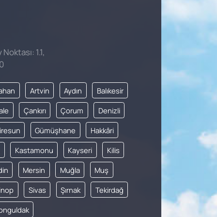
 Noktası: 1.1,
0
ahan
Artvin
Aydın
Balıkesir
ale
Çankırı
Çorum
Denizli
iresun
Gümüşhane
Hakkâri
Kastamonu
Kayseri
Kilis
din
Mersin
Muğla
Muş
inop
Sivas
Şırnak
Tekirdağ
onguldak