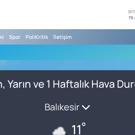
BI
79.
DO
45
EU
mi
Spor
PoliKritik
İletişim
53
ST
61
G.
68
Bİ
14
n, Yarın ve 1 Haftalık Hava D
Balıkesir
°
11