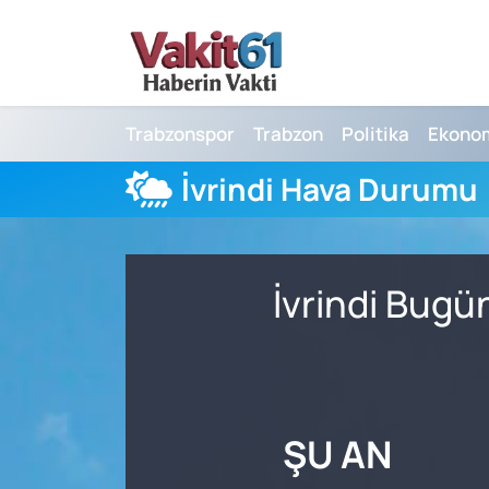
Nöbetçi Eczaneler
Trabzonspor
Trabzon
Politika
Ekono
Hava Durumu
İvrindi Hava Durumu
Namaz Vakitleri
Trafik Durumu
İvrindi Bugü
Süper Lig Puan Durumu ve Fikstür
Tüm Manşetler
Son Dakika Haberleri
ŞU AN
Haber Arşivi