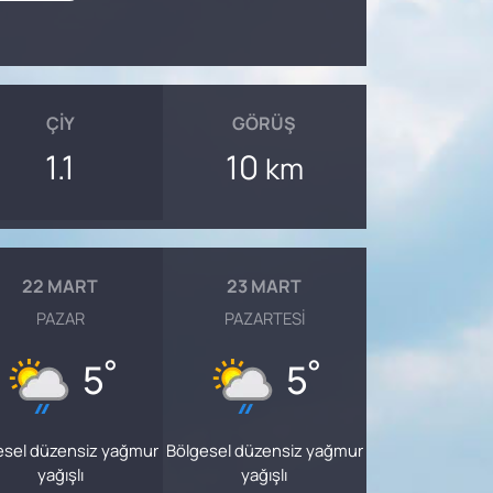
ÇIY
GÖRÜŞ
1.1
10
km
22 MART
23 MART
PAZAR
PAZARTESI
°
°
5
5
esel düzensiz yağmur
Bölgesel düzensiz yağmur
yağışlı
yağışlı