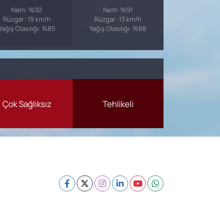
Nem: %92
Nem: %91
Rüzgar: 19 km/h
Rüzgar: 13 km/h
Yağış Olasılığı: %85
Yağış Olasılığı: %88
Çok Sağlıksız
Tehlikeli