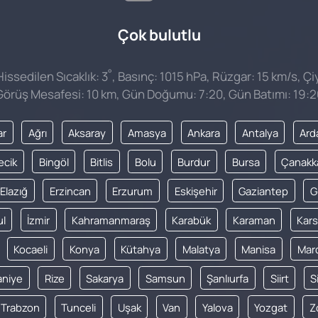
Çok bulutlu
°
ssedilen Sıcaklık: 3
, Basınç: 1015 hPa, Rüzgar: 15 km/s, Çiy
Görüş Mesafesi: 10 km, Gün Doğumu: 7:20, Gün Batımı: 19:2
ar
Ağrı
Aksaray
Amasya
Ankara
Antalya
Ard
lecik
Bingöl
Bitlis
Bolu
Burdur
Bursa
Çanakk
Elazığ
Erzincan
Erzurum
Eskişehir
Gaziantep
G
ul
İzmir
Kahramanmaraş
Karabük
Karaman
Kars
Kocaeli
Konya
Kütahya
Malatya
Manisa
Mar
niye
Rize
Sakarya
Samsun
Şanlıurfa
Siirt
S
Trabzon
Tunceli
Uşak
Van
Yalova
Yozgat
Z