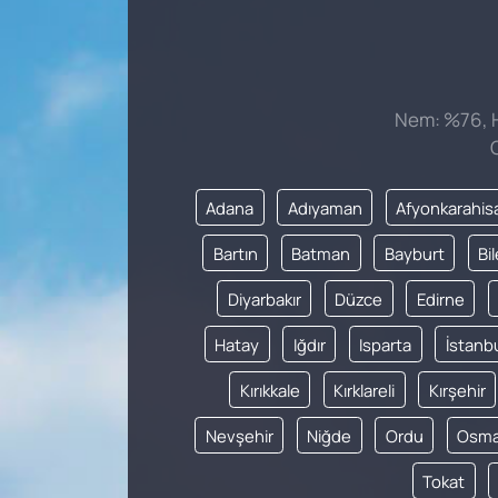
Nem: %76, Hi
Adana
Adıyaman
Afyonkarahis
Bartın
Batman
Bayburt
Bi
Diyarbakır
Düzce
Edirne
Hatay
Iğdır
Isparta
İstanb
Kırıkkale
Kırklareli
Kırşehir
Nevşehir
Niğde
Ordu
Osma
Tokat