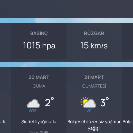
BASINÇ
RÜZGAR
1015
15
hpa
km/s
20 MART
21 MART
CUMA
CUMARTESI
°
°
2
3
urlu
Şiddetli yağmurlu
Bölgesel düzensiz yağmur
Bölg
yağışlı
Nem: %98