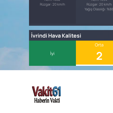
Rüzgar: 20 km/h
Rüzgar: 20 km/h
Yağış Olasılığı: %8
İvrindi Hava Kalitesi
Orta
2
İyi