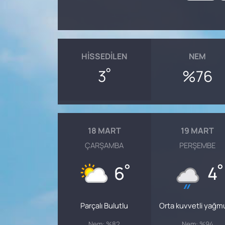
HISSEDILEN
NEM
°
3
%76
18 MART
19 MART
ÇARŞAMBA
PERŞEMBE
°
°
6
4
Parçalı Bulutlu
Orta kuvvetli yağm
Nem: %82
Nem: %94