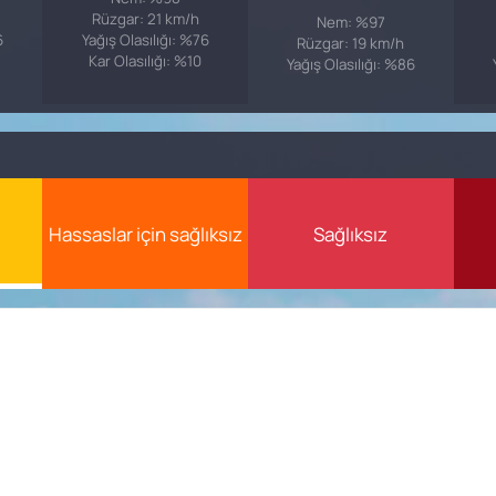
Rüzgar: 21 km/h
Nem: %97
6
Yağış Olasılığı: %76
Rüzgar: 19 km/h
Kar Olasılığı: %10
Yağış Olasılığı: %86
Hassaslar için sağlıksız
Sağlıksız