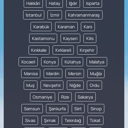
Hakkâri
Hatay
Iğdır
Isparta
İstanbul
İzmir
Kahramanmaraş
Karabük
Karaman
Kars
Kastamonu
Kayseri
Kilis
Kırıkkale
Kırklareli
Kırşehir
Kocaeli
Konya
Kütahya
Malatya
Manisa
Mardin
Mersin
Muğla
Muş
Nevşehir
Niğde
Ordu
Osmaniye
Rize
Sakarya
Samsun
Şanlıurfa
Siirt
Sinop
Sivas
Şırnak
Tekirdağ
Tokat