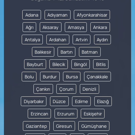
Adana
Adıyaman
Afyonkarahisar
Ağrı
Aksaray
Amasya
Ankara
Antalya
Ardahan
Artvin
Aydın
Balıkesir
Bartın
Batman
Bayburt
Bilecik
Bingöl
Bitlis
Bolu
Burdur
Bursa
Çanakkale
Çankırı
Çorum
Denizli
Diyarbakır
Düzce
Edirne
Elazığ
Erzincan
Erzurum
Eskişehir
Gaziantep
Giresun
Gümüşhane