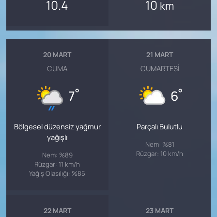
10.4
10
km
20 MART
21 MART
CUMA
CUMARTESI
°
°
7
6
Bölgesel düzensiz yağmur
Parçalı Bulutlu
yağışlı
Nem: %81
Rüzgar: 10 km/h
Nem: %89
Rüzgar: 11 km/h
Yağış Olasılığı: %85
22 MART
23 MART