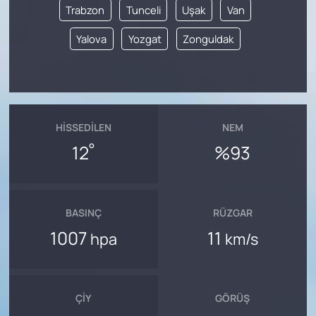
Trabzon
Tunceli
Uşak
Van
Yalova
Yozgat
Zonguldak
HISSEDILEN
NEM
°
12
%93
BASINÇ
RÜZGAR
1007
11
hpa
km/s
ÇIY
GÖRÜŞ