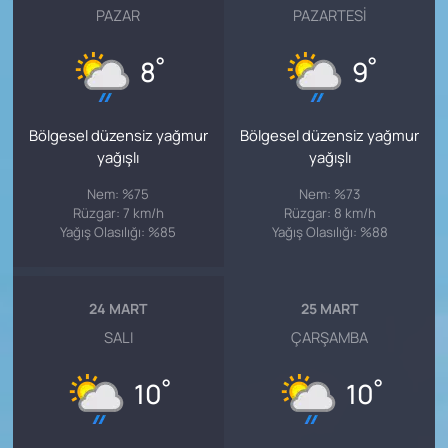
PAZAR
PAZARTESI
°
°
8
9
Bölgesel düzensiz yağmur
Bölgesel düzensiz yağmur
yağışlı
yağışlı
Nem: %75
Nem: %73
Rüzgar: 7 km/h
Rüzgar: 8 km/h
Yağış Olasılığı: %85
Yağış Olasılığı: %88
24 MART
25 MART
SALI
ÇARŞAMBA
°
°
10
10