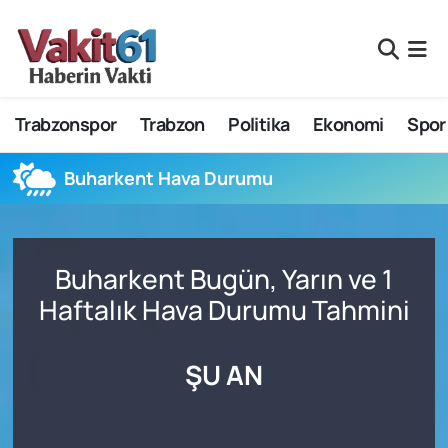
Nöbetçi Eczaneler
Trabzonspor
Trabzon
Politika
Ekonomi
Spor
Hava Durumu
Namaz Vakitleri
Buharkent Hava Durumu
Trafik Durumu
Buharkent Bugün, Yarın ve 1
Süper Lig Puan Durumu ve Fikstür
Haftalık Hava Durumu Tahmini
Tüm Manşetler
ŞU AN
Son Dakika Haberleri
Haber Arşivi