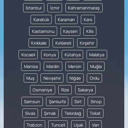
İstanbul
İzmir
Kahramanmaraş
Karabük
Karaman
Kars
Kastamonu
Kayseri
Kilis
Kırıkkale
Kırklareli
Kırşehir
Kocaeli
Konya
Kütahya
Malatya
Manisa
Mardin
Mersin
Muğla
Muş
Nevşehir
Niğde
Ordu
Osmaniye
Rize
Sakarya
Samsun
Şanlıurfa
Siirt
Sinop
Sivas
Şırnak
Tekirdağ
Tokat
Trabzon
Tunceli
Uşak
Van