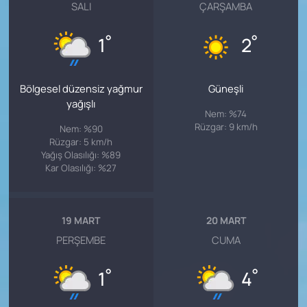
SALI
ÇARŞAMBA
°
°
1
2
Bölgesel düzensiz yağmur
Güneşli
yağışlı
Nem: %74
Rüzgar: 9 km/h
Nem: %90
Rüzgar: 5 km/h
Yağış Olasılığı: %89
Kar Olasılığı: %27
19 MART
20 MART
PERŞEMBE
CUMA
°
°
1
4