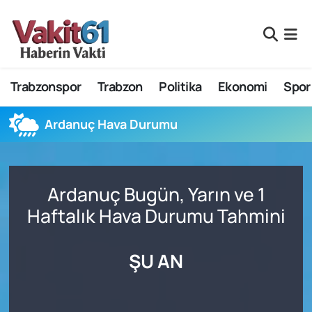
Nöbetçi Eczaneler
Trabzonspor
Trabzon
Politika
Ekonomi
Spor
Hava Durumu
Namaz Vakitleri
Ardanuç Hava Durumu
Trafik Durumu
Ardanuç Bugün, Yarın ve 1
Süper Lig Puan Durumu ve Fikstür
Haftalık Hava Durumu Tahmini
Tüm Manşetler
ŞU AN
Son Dakika Haberleri
Haber Arşivi