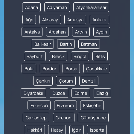
Adana
Adıyaman
Afyonkarahisar
Ağrı
Aksaray
Amasya
Ankara
Antalya
Ardahan
Artvin
Aydın
Balıkesir
Bartın
Batman
Bayburt
Bilecik
Bingöl
Bitlis
Bolu
Burdur
Bursa
Çanakkale
Çankırı
Çorum
Denizli
Diyarbakır
Düzce
Edirne
Elazığ
Erzincan
Erzurum
Eskişehir
Gaziantep
Giresun
Gümüşhane
Hakkâri
Hatay
Iğdır
Isparta