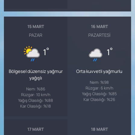
15 MART
16 MART
PAZAR
PAZARTESI
°
°
1
1
Bölgesel düzensiz yağmur
Orta kuvvetli yağmurlu
yağışlı
Nem: %98
Rüzgar: 6 km/h
Nem: %86
Yağış Olasılığı: %85
Rüzgar: 10 km/h
Kar Olasılığı: %26
Yağış Olasılığı: %88
Kar Olasılığı: %18
17 MART
18 MART